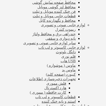
محافظ صفحه نمایش گوشی
محافظ لنز گوشی موبایل
فن خنک کننده موبایل و تبلت
قطعات جانبی موبایل و تبلت
محافظ و نگهدارنده کابل
لوازم جانبی صوتی و تصویری
ریموت کنترل
چندراهی برق و محافظ ولتاژ
پایه دیواری و سقفی
سایر لوازم جانبی صوتی و تصویری
لوازم جانبی کامپیوتر و لپ تاپ
دانگل بلوتوث
قلم نوری
USB هاب
ماوس ( موشواره )
ماوس پد
کیبورد (صفحه کلید)
تجهیزات ذخیره‌سازی اطلاعات
فلش مموری
هارد اکسترنال
کارت حافظه ( مموری )
قطعات کامپیوتر و لپ تاپ
استند و پایه خنک کننده
لوازم جانبی عکاسی و فیلم برداری