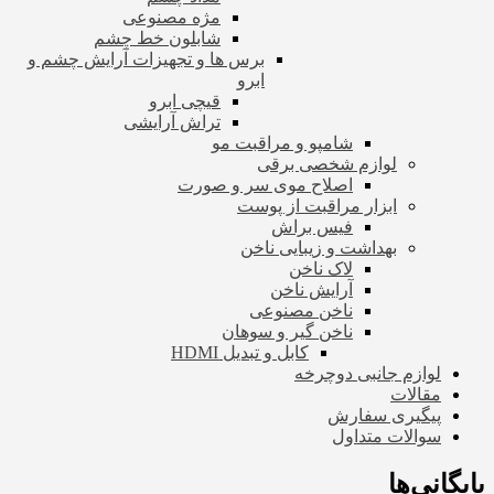
مژه مصنوعی
شابلون خط چشم
برس ها و تجهیزات آرایش چشم و
ابرو
قیچی ابرو
تراش آرایشی
شامپو و مراقبت مو
لوازم شخصی برقی
اصلاح موی سر و صورت
ابزار مراقبت از پوست
فیس براش
بهداشت و زیبایی ناخن
لاک ناخن
آرایش ناخن
ناخن مصنوعی
ناخن گیر و سوهان
کابل و تبدیل HDMI
لوازم جانبی دوچرخه
مقالات
پیگیری سفارش
سوالات متداول
بایگانی‌ها