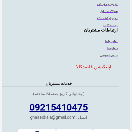
قوانین و مقررات
سوالات متداول
رویه بازگشت کالا
ثبت شکایت
ارتباطات مشتریان
تماس با ما
درباره ما
حریم خصوصی
اپلیکیشن قاصدکالا
خدمات مشتریان
( پشتیبانی 7 روز هفته 24 ساعته )
09215410475
ایمیل : ghasedkala@gmail.com