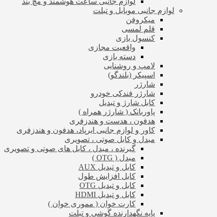
لوازم جانبی ساعت هوشمند و مچ بند
لوازم جانبی موبایل و تبلت
میکروفن
قلم لمسی
کنسول بازی
واقعیت مجازی
دسته بازی
لامپ و روشنایی
اسپیکر (بلندگو)
شارژر
شارژر فندکی خودرو
کابل شارژ و تبدیل
پاوربانک ( شارژر همراه )
هدفون ، هدست و هندزفری
کاور و لوازم جانبی ایرپاد، هدفون و هندزفری
مبدل و کابل صوتی ، تصویری
گیرنده ، مبدل ، کابل های صوتی و تصویری
مبدل ( OTG )
کابل و تبدیل AUX
کابل افزایش طول
کابل و تبدیل OTG
کابل و تبدیل HDMI
کارت خوان ( مموری خوان )
پایه نگهدارنده گوشی و تبلت