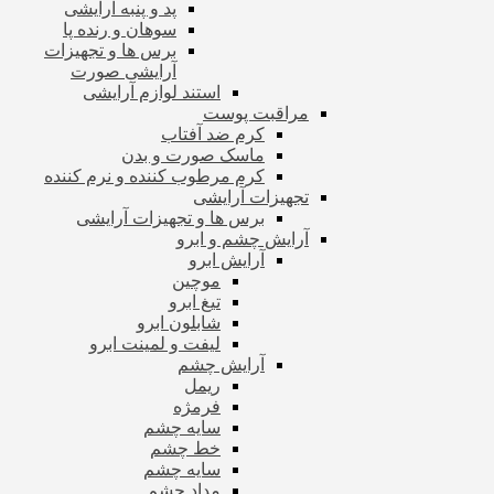
پد و پنبه آرایشی
سوهان و رنده پا
برس ها و تجهیزات
آرایشی صورت
استند لوازم آرایشی
مراقبت پوست
کرم ضد آفتاب
ماسک صورت و بدن
کرم مرطوب کننده و نرم کننده
تجهیزات آرایشی
برس ها و تجهیزات آرایشی
آرایش چشم و ابرو
آرایش ابرو
موچین
تیغ ابرو
شابلون ابرو
لیفت و لمینت ابرو
آرایش چشم
ریمل
فرمژه
سایه چشم
خط چشم
سایه چشم
مداد چشم