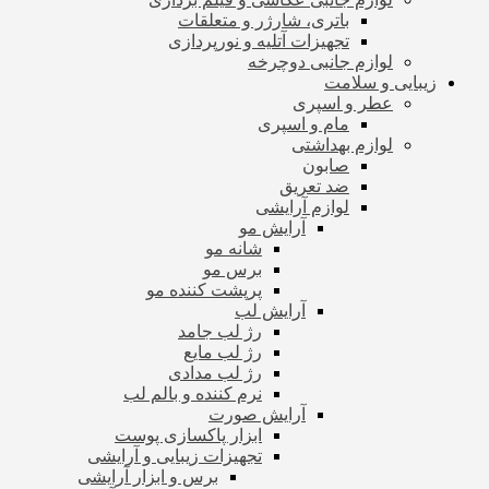
باتری، شارژر و متعلقات
تجهیزات آتلیه و نورپردازی
لوازم جانبی دوچرخه
زیبایی و سلامت
عطر و اسپری
مام و اسپری
لوازم بهداشتی
صابون
ضد تعریق
لوازم آرایشی
آرایش مو
شانه مو
برس مو
پرپشت کننده مو
آرایش لب
رژ لب جامد
رژ لب مایع
رژ لب مدادی
نرم کننده و بالم لب
آرایش صورت
ابزار پاکسازی پوست
تجهیزات زیبایی و آرایشی
برس و ابزار آرایشی