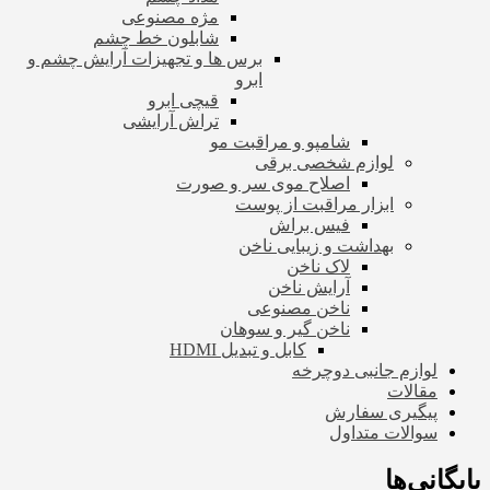
مژه مصنوعی
شابلون خط چشم
برس ها و تجهیزات آرایش چشم و
ابرو
قیچی ابرو
تراش آرایشی
شامپو و مراقبت مو
لوازم شخصی برقی
اصلاح موی سر و صورت
ابزار مراقبت از پوست
فیس براش
بهداشت و زیبایی ناخن
لاک ناخن
آرایش ناخن
ناخن مصنوعی
ناخن گیر و سوهان
کابل و تبدیل HDMI
لوازم جانبی دوچرخه
مقالات
پیگیری سفارش
سوالات متداول
بایگانی‌ها