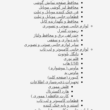
محافظ صفحه نمایش گوشی
محافظ لنز گوشی موبایل
فن خنک کننده موبایل و تبلت
قطعات جانبی موبایل و تبلت
محافظ و نگهدارنده کابل
لوازم جانبی صوتی و تصویری
ریموت کنترل
چندراهی برق و محافظ ولتاژ
پایه دیواری و سقفی
سایر لوازم جانبی صوتی و تصویری
لوازم جانبی کامپیوتر و لپ تاپ
دانگل بلوتوث
قلم نوری
USB هاب
ماوس ( موشواره )
ماوس پد
کیبورد (صفحه کلید)
تجهیزات ذخیره‌سازی اطلاعات
فلش مموری
هارد اکسترنال
کارت حافظه ( مموری )
قطعات کامپیوتر و لپ تاپ
استند و پایه خنک کننده
لوازم جانبی عکاسی و فیلم برداری