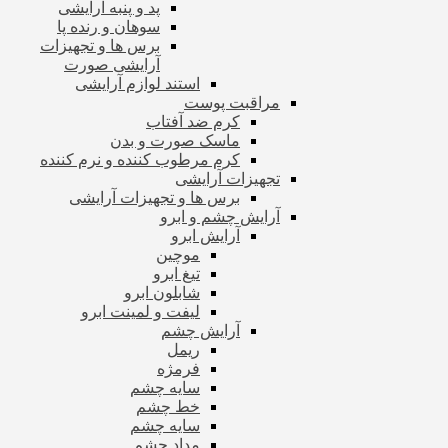
پد و پنبه آرایشی
سوهان و رنده پا
برس ها و تجهیزات
آرایشی صورت
استند لوازم آرایشی
مراقبت پوست
کرم ضد آفتاب
ماسک صورت و بدن
کرم مرطوب کننده و نرم کننده
تجهیزات آرایشی
برس ها و تجهیزات آرایشی
آرایش چشم و ابرو
آرایش ابرو
موچین
تیغ ابرو
شابلون ابرو
لیفت و لمینت ابرو
آرایش چشم
ریمل
فرمژه
سایه چشم
خط چشم
سایه چشم
مداد چشم