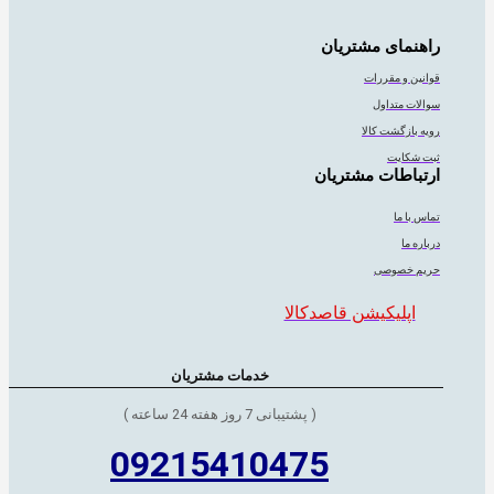
راهنمای مشتریان
قوانین و مقررات
سوالات متداول
رویه بازگشت کالا
ثبت شکایت
ارتباطات مشتریان
تماس با ما
درباره ما
حریم خصوصی
اپلیکیشن قاصدکالا
خدمات مشتریان
( پشتیبانی 7 روز هفته 24 ساعته )
09215410475