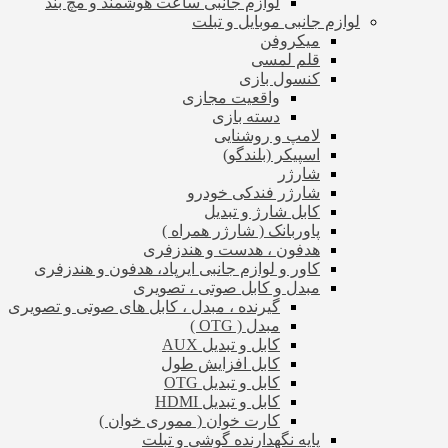
لوازم جانبی ساعت هوشمند و مچ بند
لوازم جانبی موبایل و تبلت
میکروفن
قلم لمسی
کنسول بازی
واقعیت مجازی
دسته بازی
لامپ و روشنایی
اسپیکر (بلندگو)
شارژر
شارژر فندکی خودرو
کابل شارژ و تبدیل
پاوربانک ( شارژر همراه )
هدفون ، هدست و هندزفری
کاور و لوازم جانبی ایرپاد، هدفون و هندزفری
مبدل و کابل صوتی ، تصویری
گیرنده ، مبدل ، کابل های صوتی و تصویری
مبدل ( OTG )
کابل و تبدیل AUX
کابل افزایش طول
کابل و تبدیل OTG
کابل و تبدیل HDMI
کارت خوان ( مموری خوان )
پایه نگهدارنده گوشی و تبلت