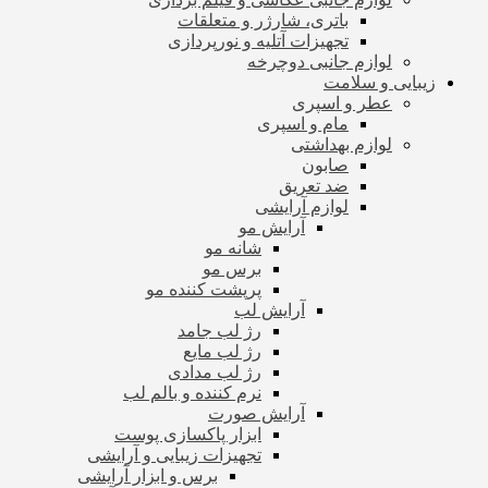
باتری، شارژر و متعلقات
تجهیزات آتلیه و نورپردازی
لوازم جانبی دوچرخه
زیبایی و سلامت
عطر و اسپری
مام و اسپری
لوازم بهداشتی
صابون
ضد تعریق
لوازم آرایشی
آرایش مو
شانه مو
برس مو
پرپشت کننده مو
آرایش لب
رژ لب جامد
رژ لب مایع
رژ لب مدادی
نرم کننده و بالم لب
آرایش صورت
ابزار پاکسازی پوست
تجهیزات زیبایی و آرایشی
برس و ابزار آرایشی