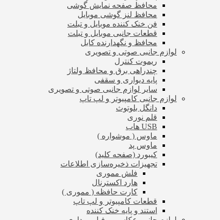
محافظ صفحه نمایش گوشی
محافظ لنز گوشی موبایل
فن خنک کننده موبایل و تبلت
قطعات جانبی موبایل و تبلت
محافظ و نگهدارنده کابل
لوازم جانبی صوتی و تصویری
ریموت کنترل
چندراهی برق و محافظ ولتاژ
پایه دیواری و سقفی
سایر لوازم جانبی صوتی و تصویری
لوازم جانبی کامپیوتر و لپ تاپ
دانگل بلوتوث
قلم نوری
USB هاب
ماوس ( موشواره )
ماوس پد
کیبورد (صفحه کلید)
تجهیزات ذخیره‌سازی اطلاعات
فلش مموری
هارد اکسترنال
کارت حافظه ( مموری )
قطعات کامپیوتر و لپ تاپ
استند و پایه خنک کننده
لوازم جانبی عکاسی و فیلم برداری