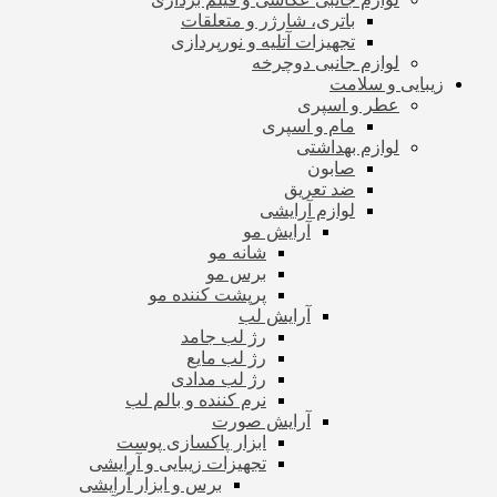
باتری، شارژر و متعلقات
تجهیزات آتلیه و نورپردازی
لوازم جانبی دوچرخه
زیبایی و سلامت
عطر و اسپری
مام و اسپری
لوازم بهداشتی
صابون
ضد تعریق
لوازم آرایشی
آرایش مو
شانه مو
برس مو
پرپشت کننده مو
آرایش لب
رژ لب جامد
رژ لب مایع
رژ لب مدادی
نرم کننده و بالم لب
آرایش صورت
ابزار پاکسازی پوست
تجهیزات زیبایی و آرایشی
برس و ابزار آرایشی