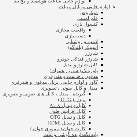
لوازم جانبی ساعت هوشمند و مچ بند
لوازم جانبی موبایل و تبلت
میکروفن
قلم لمسی
کنسول بازی
واقعیت مجازی
دسته بازی
لامپ و روشنایی
اسپیکر (بلندگو)
شارژر
شارژر فندکی خودرو
کابل شارژ و تبدیل
پاوربانک ( شارژر همراه )
هدفون ، هدست و هندزفری
کاور و لوازم جانبی ایرپاد، هدفون و هندزفری
مبدل و کابل صوتی ، تصویری
گیرنده ، مبدل ، کابل های صوتی و تصویری
مبدل ( OTG )
کابل و تبدیل AUX
کابل افزایش طول
کابل و تبدیل OTG
کابل و تبدیل HDMI
کارت خوان ( مموری خوان )
پایه نگهدارنده گوشی و تبلت