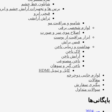
شابلون خط چشم
برس ها و تجهیزات آرایش چشم و ابرو
قیچی ابرو
تراش آرایشی
شامپو و مراقبت مو
لوازم شخصی برقی
اصلاح موی سر و صورت
ابزار مراقبت از پوست
فیس براش
بهداشت و زیبایی ناخن
لاک ناخن
آرایش ناخن
ناخن مصنوعی
ناخن گیر و سوهان
کابل و تبدیل HDMI
لوازم جانبی دوچرخه
مقالات
پیگیری سفارش
سوالات متداول
بایگانی‌ها
می 2024