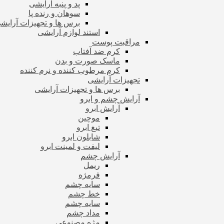
پد و پنبه آرایشی
سوهان و رنده پا
برس ها و تجهیزات آرای
استند لوازم آرایشی
مراقبت پوست
کرم ضد آفتاب
ماسک صورت و بدن
کرم مرطوب کننده و نرم کننده
تجهیزات آرایشی
برس ها و تجهیزات آرایشی
آرایش چشم و ابرو
آرایش ابرو
موچین
تیغ ابرو
شابلون ابرو
لیفت و لمینت ابرو
آرایش چشم
ریمل
فرمژه
سایه چشم
خط چشم
سایه چشم
مداد چشم
مژه مصنوعی