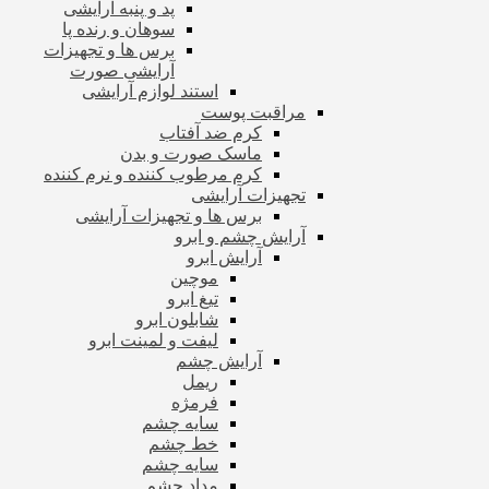
پد و پنبه آرایشی
سوهان و رنده پا
برس ها و تجهیزات
آرایشی صورت
استند لوازم آرایشی
مراقبت پوست
کرم ضد آفتاب
ماسک صورت و بدن
کرم مرطوب کننده و نرم کننده
تجهیزات آرایشی
برس ها و تجهیزات آرایشی
آرایش چشم و ابرو
آرایش ابرو
موچین
تیغ ابرو
شابلون ابرو
لیفت و لمینت ابرو
آرایش چشم
ریمل
فرمژه
سایه چشم
خط چشم
سایه چشم
مداد چشم