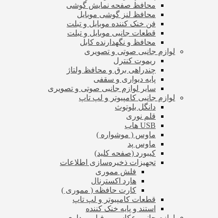
محافظ صفحه نمایش گوشی
محافظ لنز گوشی موبایل
فن خنک کننده موبایل و تبلت
قطعات جانبی موبایل و تبلت
محافظ و نگهدارنده کابل
لوازم جانبی صوتی و تصویری
ریموت کنترل
چندراهی برق و محافظ ولتاژ
پایه دیواری و سقفی
سایر لوازم جانبی صوتی و تصویری
لوازم جانبی کامپیوتر و لپ تاپ
دانگل بلوتوث
قلم نوری
USB هاب
ماوس ( موشواره )
ماوس پد
کیبورد (صفحه کلید)
تجهیزات ذخیره‌سازی اطلاعات
فلش مموری
هارد اکسترنال
کارت حافظه ( مموری )
قطعات کامپیوتر و لپ تاپ
استند و پایه خنک کننده
لوازم جانبی عکاسی و فیلم برداری