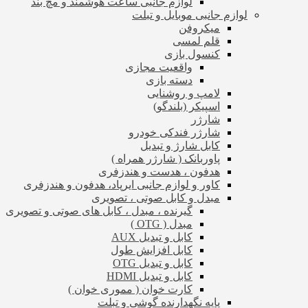
لوازم جانبی ساعت هوشمند و مچ بند
لوازم جانبی موبایل و تبلت
میکروفن
قلم لمسی
کنسول بازی
واقعیت مجازی
دسته بازی
لامپ و روشنایی
اسپیکر (بلندگو)
شارژر
شارژر فندکی خودرو
کابل شارژ و تبدیل
پاوربانک ( شارژر همراه )
هدفون ، هدست و هندزفری
کاور و لوازم جانبی ایرپاد، هدفون و هندزفری
مبدل و کابل صوتی ، تصویری
گیرنده ، مبدل ، کابل های صوتی و تصویری
مبدل ( OTG )
کابل و تبدیل AUX
کابل افزایش طول
کابل و تبدیل OTG
کابل و تبدیل HDMI
کارت خوان ( مموری خوان )
پایه نگهدارنده گوشی و تبلت