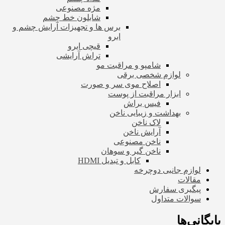
مژه مصنوعی
شابلون خط چشم
برس ها و تجهیزات آرایش چشم و
ابرو
قیچی ابرو
تراش آرایشی
شامپو و مراقبت مو
لوازم شخصی برقی
اصلاح موی سر و صورت
ابزار مراقبت از پوست
فیس براش
بهداشت و زیبایی ناخن
لاک ناخن
آرایش ناخن
ناخن مصنوعی
ناخن گیر و سوهان
کابل و تبدیل HDMI
لوازم جانبی دوچرخه
مقالات
پیگیری سفارش
سوالات متداول
بایگانی‌ها