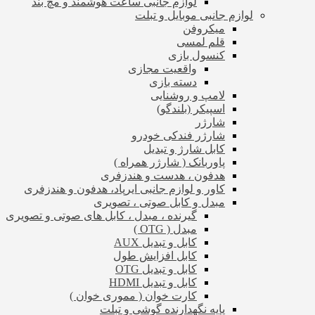
لوازم جانبی ساعت هوشمند و مچ بند
لوازم جانبی موبایل و تبلت
میکروفن
قلم لمسی
کنسول بازی
واقعیت مجازی
دسته بازی
لامپ و روشنایی
اسپیکر (بلندگو)
شارژر
شارژر فندکی خودرو
کابل شارژ و تبدیل
پاوربانک ( شارژر همراه )
هدفون ، هدست و هندزفری
کاور و لوازم جانبی ایرپاد، هدفون و هندزفری
مبدل و کابل صوتی ، تصویری
گیرنده ، مبدل ، کابل های صوتی و تصویری
مبدل ( OTG )
کابل و تبدیل AUX
کابل افزایش طول
کابل و تبدیل OTG
کابل و تبدیل HDMI
کارت خوان ( مموری خوان )
پایه نگهدارنده گوشی و تبلت