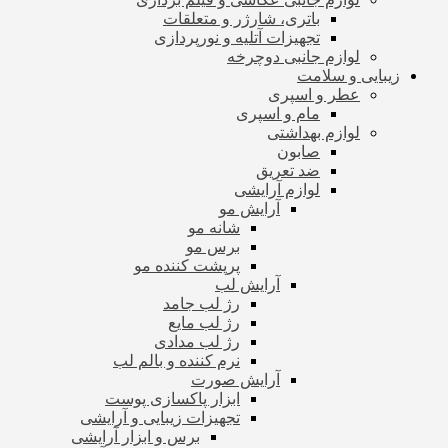
باتری، شارژر و متعلقات
تجهیزات آتلیه و نورپردازی
لوازم جانبی دوچرخه
زیبایی و سلامت
عطر و اسپری
مام و اسپری
لوازم بهداشتی
صابون
ضد تعریق
لوازم آرایشی
آرایش مو
شانه مو
برس مو
پرپشت کننده مو
آرایش لب
رژ لب جامد
رژ لب مایع
رژ لب مدادی
نرم کننده و بالم لب
آرایش صورت
ابزار پاکسازی پوست
تجهیزات زیبایی و آرایشی
برس و ابزار آرایشی