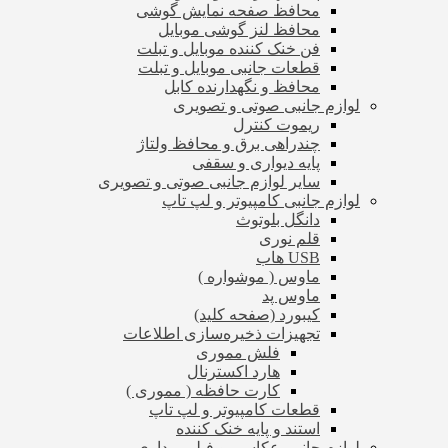
محافظ صفحه نمایش گوشی
محافظ لنز گوشی موبایل
فن خنک کننده موبایل و تبلت
قطعات جانبی موبایل و تبلت
محافظ و نگهدارنده کابل
لوازم جانبی صوتی و تصویری
ریموت کنترل
چندراهی برق و محافظ ولتاژ
پایه دیواری و سقفی
سایر لوازم جانبی صوتی و تصویری
لوازم جانبی کامپیوتر و لپ تاپ
دانگل بلوتوث
قلم نوری
USB هاب
ماوس ( موشواره )
ماوس پد
کیبورد (صفحه کلید)
تجهیزات ذخیره‌سازی اطلاعات
فلش مموری
هارد اکسترنال
کارت حافظه ( مموری )
قطعات کامپیوتر و لپ تاپ
استند و پایه خنک کننده
لوازم جانبی عکاسی و فیلم برداری