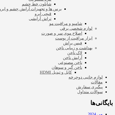
شابلون خط چشم
برس ها و تجهیزات آرایش چشم و ابرو
قیچی ابرو
تراش آرایشی
شامپو و مراقبت مو
لوازم شخصی برقی
اصلاح موی سر و صورت
ابزار مراقبت از پوست
فیس براش
بهداشت و زیبایی ناخن
لاک ناخن
آرایش ناخن
ناخن مصنوعی
ناخن گیر و سوهان
کابل و تبدیل HDMI
لوازم جانبی دوچرخه
مقالات
پیگیری سفارش
سوالات متداول
بایگانی‌ها
می 2024