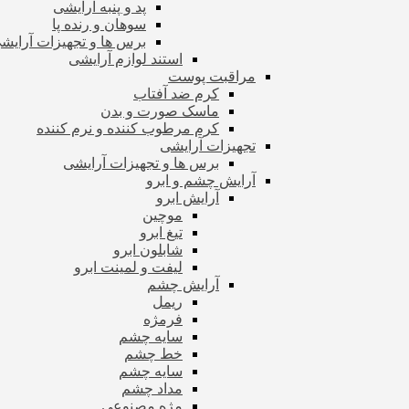
پد و پنبه آرایشی
سوهان و رنده پا
برس ها و تجهیزات آرای
استند لوازم آرایشی
مراقبت پوست
کرم ضد آفتاب
ماسک صورت و بدن
کرم مرطوب کننده و نرم کننده
تجهیزات آرایشی
برس ها و تجهیزات آرایشی
آرایش چشم و ابرو
آرایش ابرو
موچین
تیغ ابرو
شابلون ابرو
لیفت و لمینت ابرو
آرایش چشم
ریمل
فرمژه
سایه چشم
خط چشم
سایه چشم
مداد چشم
مژه مصنوعی