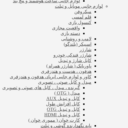
لوازم جانبی ساعت هوشمند و مچ بند
لوازم جانبی موبایل و تبلت
میکروفن
قلم لمسی
کنسول بازی
واقعیت مجازی
دسته بازی
لامپ و روشنایی
اسپیکر (بلندگو)
شارژر
شارژر فندکی خودرو
کابل شارژ و تبدیل
پاوربانک ( شارژر همراه )
هدفون ، هدست و هندزفری
کاور و لوازم جانبی ایرپاد، هدفون و هندزفری
مبدل و کابل صوتی ، تصویری
گیرنده ، مبدل ، کابل های صوتی و تصویری
مبدل ( OTG )
کابل و تبدیل AUX
کابل افزایش طول
کابل و تبدیل OTG
کابل و تبدیل HDMI
کارت خوان ( مموری خوان )
پایه نگهدارنده گوشی و تبلت