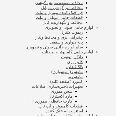
محافظ صفحه نمایش گوشی
محافظ لنز گوشی موبایل
فن خنک کننده موبایل و تبلت
قطعات جانبی موبایل و تبلت
محافظ و نگهدارنده کابل
لوازم جانبی صوتی و تصویری
ریموت کنترل
چندراهی برق و محافظ ولتاژ
پایه دیواری و سقفی
سایر لوازم جانبی صوتی و تصویری
لوازم جانبی کامپیوتر و لپ تاپ
دانگل بلوتوث
قلم نوری
USB هاب
ماوس ( موشواره )
ماوس پد
کیبورد (صفحه کلید)
تجهیزات ذخیره‌سازی اطلاعات
فلش مموری
هارد اکسترنال
کارت حافظه ( مموری )
قطعات کامپیوتر و لپ تاپ
استند و پایه خنک کننده
لوازم جانبی عکاسی و فیلم برداری