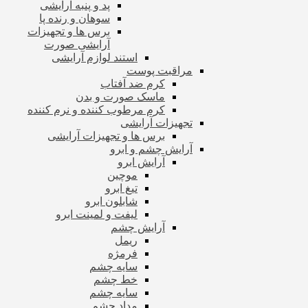
پد و پنبه آرایشی
سوهان و رنده پا
برس ها و تجهیزات
آرایشی صورت
استند لوازم آرایشی
مراقبت پوست
کرم ضد آفتاب
ماسک صورت و بدن
کرم مرطوب کننده و نرم کننده
تجهیزات آرایشی
برس ها و تجهیزات آرایشی
آرایش چشم و ابرو
آرایش ابرو
موچین
تیغ ابرو
شابلون ابرو
لیفت و لمینت ابرو
آرایش چشم
ریمل
فرمژه
سایه چشم
خط چشم
سایه چشم
مداد چشم