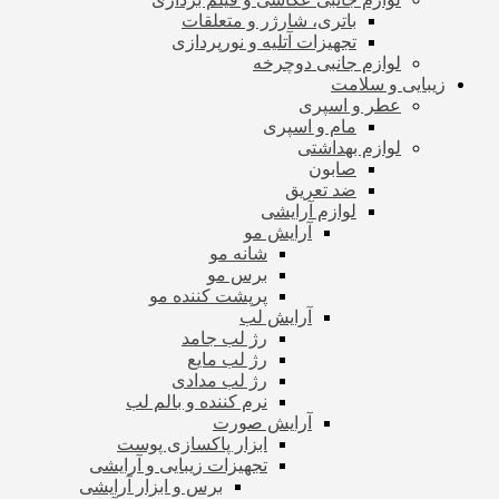
باتری، شارژر و متعلقات
تجهیزات آتلیه و نورپردازی
لوازم جانبی دوچرخه
زیبایی و سلامت
عطر و اسپری
مام و اسپری
لوازم بهداشتی
صابون
ضد تعریق
لوازم آرایشی
آرایش مو
شانه مو
برس مو
پرپشت کننده مو
آرایش لب
رژ لب جامد
رژ لب مایع
رژ لب مدادی
نرم کننده و بالم لب
آرایش صورت
ابزار پاکسازی پوست
تجهیزات زیبایی و آرایشی
برس و ابزار آرایشی