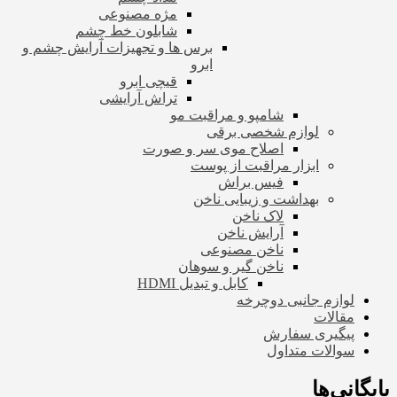
مژه مصنوعی
شابلون خط چشم
برس ها و تجهیزات آرایش چشم و
ابرو
قیچی ابرو
تراش آرایشی
شامپو و مراقبت مو
لوازم شخصی برقی
اصلاح موی سر و صورت
ابزار مراقبت از پوست
فیس براش
بهداشت و زیبایی ناخن
لاک ناخن
آرایش ناخن
ناخن مصنوعی
ناخن گیر و سوهان
کابل و تبدیل HDMI
لوازم جانبی دوچرخه
مقالات
پیگیری سفارش
سوالات متداول
بایگانی‌ها