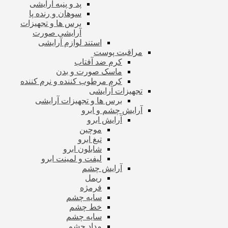
پد و پنبه آرایشی
سوهان و رنده پا
برس ها و تجهیزات
آرایشی صورت
استند لوازم آرایشی
مراقبت پوست
کرم ضد آفتاب
ماسک صورت و بدن
کرم مرطوب کننده و نرم کننده
تجهیزات آرایشی
برس ها و تجهیزات آرایشی
آرایش چشم و ابرو
آرایش ابرو
موچین
تیغ ابرو
شابلون ابرو
لیفت و لمینت ابرو
آرایش چشم
ریمل
فرمژه
سایه چشم
خط چشم
سایه چشم
مداد چشم