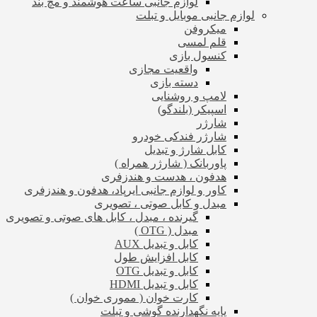
لوازم جانبی ساعت هوشمند و مچ بند
لوازم جانبی موبایل و تبلت
میکروفن
قلم لمسی
کنسول بازی
واقعیت مجازی
دسته بازی
لامپ و روشنایی
اسپیکر (بلندگو)
شارژر
شارژر فندکی خودرو
کابل شارژ و تبدیل
پاوربانک ( شارژر همراه )
هدفون ، هدست و هندزفری
کاور و لوازم جانبی ایرپاد، هدفون و هندزفری
مبدل و کابل صوتی ، تصویری
گیرنده ، مبدل ، کابل های صوتی و تصویری
مبدل ( OTG )
کابل و تبدیل AUX
کابل افزایش طول
کابل و تبدیل OTG
کابل و تبدیل HDMI
کارت خوان ( مموری خوان )
پایه نگهدارنده گوشی و تبلت