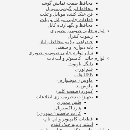
محافظ صفحه نمایش گوشی
محافظ لنز گوشی موبایل
فن خنک کننده موبایل و تبلت
قطعات جانبی موبایل و تبلت
محافظ و نگهدارنده کابل
لوازم جانبی صوتی و تصویری
ریموت کنترل
چندراهی برق و محافظ ولتاژ
پایه دیواری و سقفی
سایر لوازم جانبی صوتی و تصویری
لوازم جانبی کامپیوتر و لپ تاپ
دانگل بلوتوث
قلم نوری
USB هاب
ماوس ( موشواره )
ماوس پد
کیبورد (صفحه کلید)
تجهیزات ذخیره‌سازی اطلاعات
فلش مموری
هارد اکسترنال
کارت حافظه ( مموری )
قطعات کامپیوتر و لپ تاپ
استند و پایه خنک کننده
لوازم جانبی عکاسی و فیلم برداری