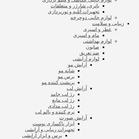
باتری، شارژر و متعلقات
تجهیزات آتلیه و نورپردازی
لوازم جانبی دوچرخه
زیبایی و سلامت
عطر و اسپری
مام و اسپری
لوازم بهداشتی
صابون
ضد تعریق
لوازم آرایشی
آرایش مو
شانه مو
برس مو
پرپشت کننده مو
آرایش لب
رژ لب جامد
رژ لب مایع
رژ لب مدادی
نرم کننده و بالم لب
آرایش صورت
ابزار پاکسازی پوست
تجهیزات زیبایی و آرایشی
برس و ابزار آرایشی