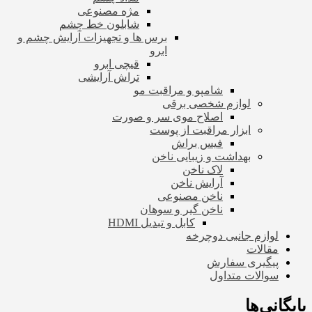
مژه مصنوعی
شابلون خط چشم
برس ها و تجهیزات آرایش چشم و
ابرو
قیچی ابرو
تراش آرایشی
شامپو و مراقبت مو
لوازم شخصی برقی
اصلاح موی سر و صورت
ابزار مراقبت از پوست
فیس براش
بهداشت و زیبایی ناخن
لاک ناخن
آرایش ناخن
ناخن مصنوعی
ناخن گیر و سوهان
کابل و تبدیل HDMI
لوازم جانبی دوچرخه
مقالات
پیگیری سفارش
سوالات متداول
بایگانی‌ها