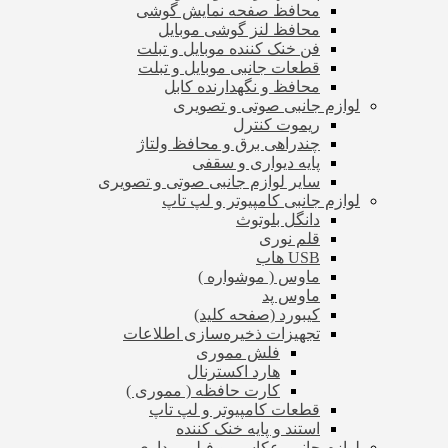
محافظ صفحه نمایش گوشی
محافظ لنز گوشی موبایل
فن خنک کننده موبایل و تبلت
قطعات جانبی موبایل و تبلت
محافظ و نگهدارنده کابل
لوازم جانبی صوتی و تصویری
ریموت کنترل
چندراهی برق و محافظ ولتاژ
پایه دیواری و سقفی
سایر لوازم جانبی صوتی و تصویری
لوازم جانبی کامپیوتر و لپ تاپ
دانگل بلوتوث
قلم نوری
USB هاب
ماوس ( موشواره )
ماوس پد
کیبورد (صفحه کلید)
تجهیزات ذخیره‌سازی اطلاعات
فلش مموری
هارد اکسترنال
کارت حافظه ( مموری )
قطعات کامپیوتر و لپ تاپ
استند و پایه خنک کننده
لوازم جانبی عکاسی و فیلم برداری