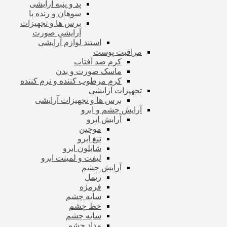
پد و پنبه آرایشی
سوهان و رنده پا
برس ها و تجهیزات
آرایشی صورت
استند لوازم آرایشی
مراقبت پوست
کرم ضد آفتاب
ماسک صورت و بدن
کرم مرطوب کننده و نرم کننده
تجهیزات آرایشی
برس ها و تجهیزات آرایشی
آرایش چشم و ابرو
آرایش ابرو
موچین
تیغ ابرو
شابلون ابرو
لیفت و لمینت ابرو
آرایش چشم
ریمل
فرمژه
سایه چشم
خط چشم
سایه چشم
مداد چشم