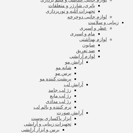
باتری، شارژر و متعلقات
تجهیزات آتلیه و نورپردازی
لوازم جانبی دوچرخه
زیبایی و سلامت
عطر و اسپری
مام و اسپری
لوازم بهداشتی
صابون
ضد تعریق
لوازم آرایشی
آرایش مو
شانه مو
برس مو
پرپشت کننده مو
آرایش لب
رژ لب جامد
رژ لب مایع
رژ لب مدادی
نرم کننده و بالم لب
آرایش صورت
ابزار پاکسازی پوست
تجهیزات زیبایی و آرایشی
برس و ابزار آرایشی