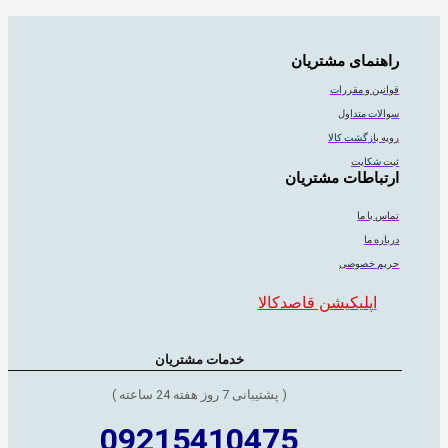
راهنمای مشتریان
قوانین و مقررات
سوالات متداول
رویه بازگشت کالا
ثبت شکایت
ارتباطات مشتریان
تماس با ما
درباره ما
حریم خصوصی
اپلیکیشن قاصدکالا
خدمات مشتریان
( پشتیبانی 7 روز هفته 24 ساعته )
09215410475