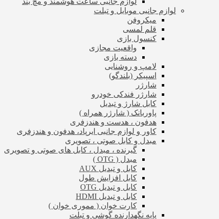
لوازم جانبی ساعت هوشمند و مچ بند
لوازم جانبی موبایل و تبلت
میکروفن
قلم لمسی
کنسول بازی
واقعیت مجازی
دسته بازی
لامپ و روشنایی
اسپیکر (بلندگو)
شارژر
شارژر فندکی خودرو
کابل شارژ و تبدیل
پاوربانک ( شارژر همراه )
هدفون ، هدست و هندزفری
کاور و لوازم جانبی ایرپاد، هدفون و هندزفری
مبدل و کابل صوتی ، تصویری
گیرنده ، مبدل ، کابل های صوتی و تصویری
مبدل ( OTG )
کابل و تبدیل AUX
کابل افزایش طول
کابل و تبدیل OTG
کابل و تبدیل HDMI
کارت خوان ( مموری خوان )
پایه نگهدارنده گوشی و تبلت