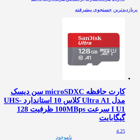
پربازدیدترین
جستجوی پیشرفته
کارت حافظه microSDXC سن دیسک
مدل Ultra A1 کلاس 10 استاندارد UHS-
I U1 سرعت 100MBps ظرفیت 128
گیگابایت
4.25
ناموجود