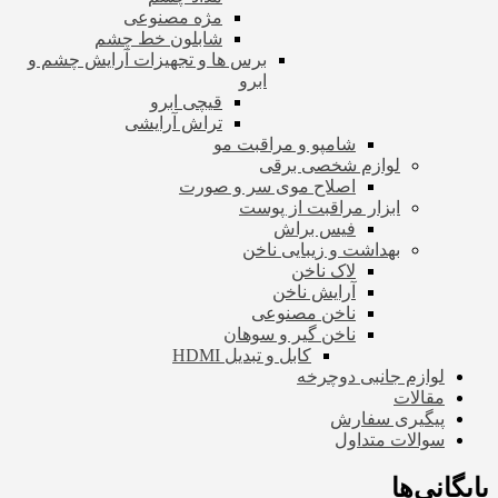
مژه مصنوعی
شابلون خط چشم
برس ها و تجهیزات آرایش چشم و
ابرو
قیچی ابرو
تراش آرایشی
شامپو و مراقبت مو
لوازم شخصی برقی
اصلاح موی سر و صورت
ابزار مراقبت از پوست
فیس براش
بهداشت و زیبایی ناخن
لاک ناخن
آرایش ناخن
ناخن مصنوعی
ناخن گیر و سوهان
کابل و تبدیل HDMI
لوازم جانبی دوچرخه
مقالات
پیگیری سفارش
سوالات متداول
بایگانی‌ها