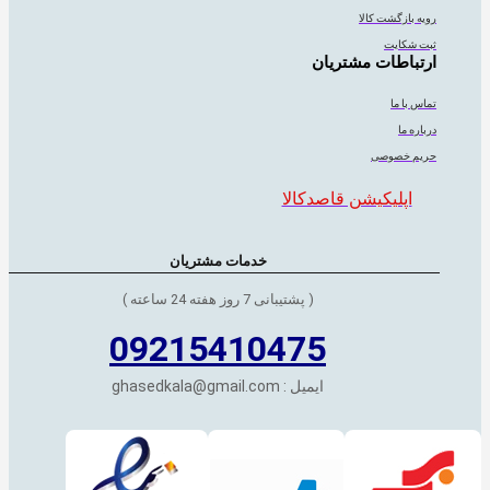
رویه بازگشت کالا
ثبت شکایت
ارتباطات مشتریان
تماس با ما
درباره ما
حریم خصوصی
اپلیکیشن قاصدکالا
خدمات مشتریان
( پشتیبانی 7 روز هفته 24 ساعته )
09215410475
ایمیل : ghasedkala@gmail.com