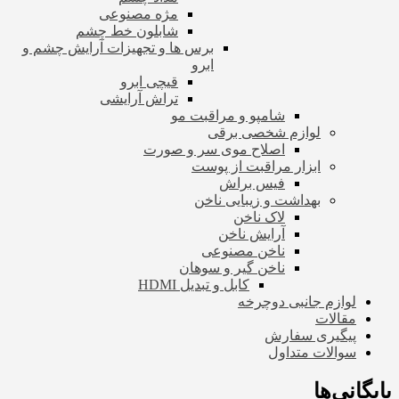
مژه مصنوعی
شابلون خط چشم
برس ها و تجهیزات آرایش چشم و
ابرو
قیچی ابرو
تراش آرایشی
شامپو و مراقبت مو
لوازم شخصی برقی
اصلاح موی سر و صورت
ابزار مراقبت از پوست
فیس براش
بهداشت و زیبایی ناخن
لاک ناخن
آرایش ناخن
ناخن مصنوعی
ناخن گیر و سوهان
کابل و تبدیل HDMI
لوازم جانبی دوچرخه
مقالات
پیگیری سفارش
سوالات متداول
بایگانی‌ها