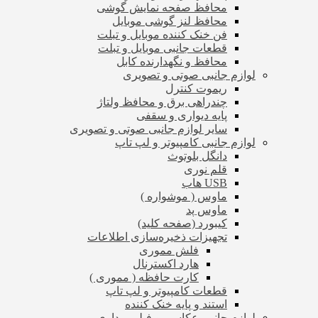
محافظ صفحه نمایش گوشی
محافظ لنز گوشی موبایل
فن خنک کننده موبایل و تبلت
قطعات جانبی موبایل و تبلت
محافظ و نگهدارنده کابل
لوازم جانبی صوتی و تصویری
ریموت کنترل
چندراهی برق و محافظ ولتاژ
پایه دیواری و سقفی
سایر لوازم جانبی صوتی و تصویری
لوازم جانبی کامپیوتر و لپ تاپ
دانگل بلوتوث
قلم نوری
USB هاب
ماوس ( موشواره )
ماوس پد
کیبورد (صفحه کلید)
تجهیزات ذخیره‌سازی اطلاعات
فلش مموری
هارد اکسترنال
کارت حافظه ( مموری )
قطعات کامپیوتر و لپ تاپ
استند و پایه خنک کننده
لوازم جانبی عکاسی و فیلم برداری