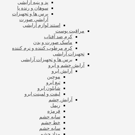
پد و پنبه آرایشی
سوهان و رنده پا
برس ها و تجهیزات
آرایشی صورت
استند لوازم آرایشی
مراقبت پوست
کرم ضد آفتاب
ماسک صورت و بدن
کرم مرطوب کننده و نرم کننده
تجهیزات آرایشی
برس ها و تجهیزات آرایشی
آرایش چشم و ابرو
آرایش ابرو
موچین
تیغ ابرو
شابلون ابرو
لیفت و لمینت ابرو
آرایش چشم
ریمل
فرمژه
سایه چشم
خط چشم
سایه چشم
مداد چشم