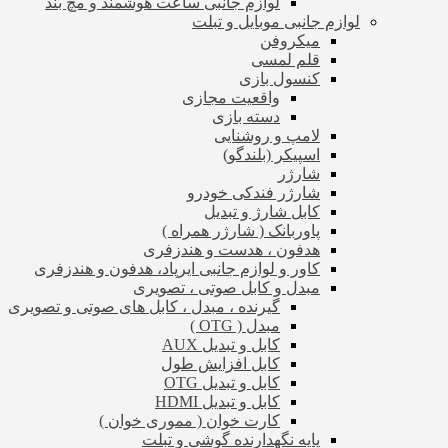
لوازم جانبی ساعت هوشمند و مچ بند
لوازم جانبی موبایل و تبلت
میکروفن
قلم لمسی
کنسول بازی
واقعیت مجازی
دسته بازی
لامپ و روشنایی
اسپیکر (بلندگو)
شارژر
شارژر فندکی خودرو
کابل شارژ و تبدیل
پاوربانک ( شارژر همراه )
هدفون ، هدست و هندزفری
کاور و لوازم جانبی ایرپاد، هدفون و هندزفری
مبدل و کابل صوتی ، تصویری
گیرنده ، مبدل ، کابل های صوتی و تصویری
مبدل ( OTG )
کابل و تبدیل AUX
کابل افزایش طول
کابل و تبدیل OTG
کابل و تبدیل HDMI
کارت خوان ( مموری خوان )
پایه نگهدارنده گوشی و تبلت