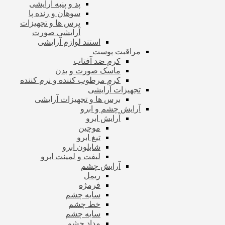
پد و پنبه آرایشی
سوهان و رنده پا
برس ها و تجهیزات
آرایشی صورت
استند لوازم آرایشی
مراقبت پوست
کرم ضد آفتاب
ماسک صورت و بدن
کرم مرطوب کننده و نرم کننده
تجهیزات آرایشی
برس ها و تجهیزات آرایشی
آرایش چشم و ابرو
آرایش ابرو
موچین
تیغ ابرو
شابلون ابرو
لیفت و لمینت ابرو
آرایش چشم
ریمل
فرمژه
سایه چشم
خط چشم
سایه چشم
مداد چشم