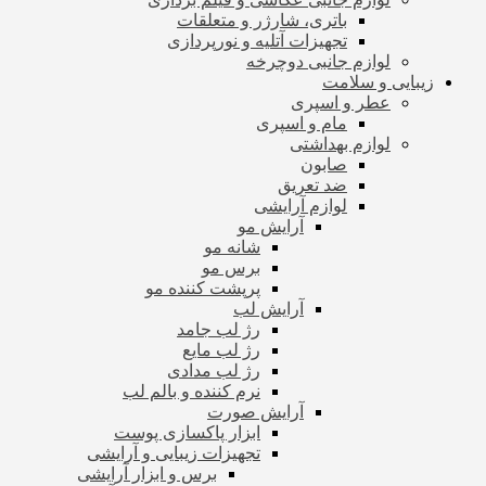
باتری، شارژر و متعلقات
تجهیزات آتلیه و نورپردازی
لوازم جانبی دوچرخه
زیبایی و سلامت
عطر و اسپری
مام و اسپری
لوازم بهداشتی
صابون
ضد تعریق
لوازم آرایشی
آرایش مو
شانه مو
برس مو
پرپشت کننده مو
آرایش لب
رژ لب جامد
رژ لب مایع
رژ لب مدادی
نرم کننده و بالم لب
آرایش صورت
ابزار پاکسازی پوست
تجهیزات زیبایی و آرایشی
برس و ابزار آرایشی