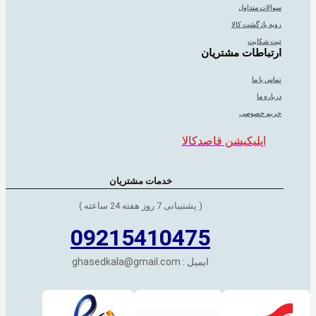
سوالات متداول
رویه بازگشت کالا
ثبت شکایت
ارتباطات مشتریان
تماس با ما
درباره ما
حریم خصوصی
اپلیکیشن قاصدکالا
خدمات مشتریان
( پشتیبانی 7 روز هفته 24 ساعته )
09215410475
ایمیل : ghasedkala@gmail.com