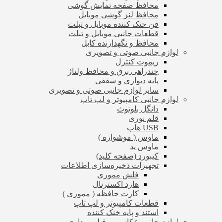
محافظ صفحه نمایش گوشی
محافظ لنز گوشی موبایل
فن خنک کننده موبایل و تبلت
قطعات جانبی موبایل و تبلت
محافظ و نگهدارنده کابل
لوازم جانبی صوتی و تصویری
ریموت کنترل
چندراهی برق و محافظ ولتاژ
پایه دیواری و سقفی
سایر لوازم جانبی صوتی و تصویری
لوازم جانبی کامپیوتر و لپ تاپ
دانگل بلوتوث
قلم نوری
USB هاب
ماوس ( موشواره )
ماوس پد
کیبورد (صفحه کلید)
تجهیزات ذخیره‌سازی اطلاعات
فلش مموری
هارد اکسترنال
کارت حافظه ( مموری )
قطعات کامپیوتر و لپ تاپ
استند و پایه خنک کننده
لوازم جانبی عکاسی و فیلم برداری