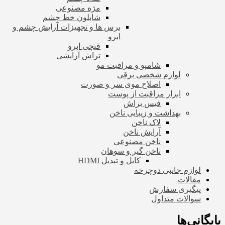
مژه مصنوعی
شابلون خط چشم
برس ها و تجهیزات آرایش چشم و
ابرو
قیچی ابرو
تراش آرایشی
شامپو و مراقبت مو
لوازم شخصی برقی
اصلاح موی سر و صورت
ابزار مراقبت از پوست
فیس براش
بهداشت و زیبایی ناخن
لاک ناخن
آرایش ناخن
ناخن مصنوعی
ناخن گیر و سوهان
کابل و تبدیل HDMI
لوازم جانبی دوچرخه
مقالات
پیگیری سفارش
سوالات متداول
بایگانی‌ها