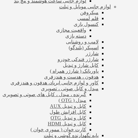
لوازم جانبی ساعت هوشمند و مچ بند
لوازم جانبی موبایل و تبلت
میکروفن
قلم لمسی
کنسول بازی
واقعیت مجازی
دسته بازی
لامپ و روشنایی
اسپیکر (بلندگو)
شارژر
شارژر فندکی خودرو
کابل شارژ و تبدیل
پاوربانک ( شارژر همراه )
هدفون ، هدست و هندزفری
کاور و لوازم جانبی ایرپاد، هدفون و هندزفری
مبدل و کابل صوتی ، تصویری
گیرنده ، مبدل ، کابل های صوتی و تصویری
مبدل ( OTG )
کابل و تبدیل AUX
کابل افزایش طول
کابل و تبدیل OTG
کابل و تبدیل HDMI
کارت خوان ( مموری خوان )
پایه نگهدارنده گوشی و تبلت