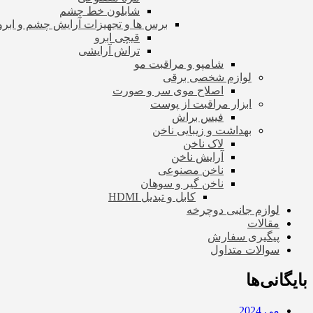
شابلون خط چشم
برس ها و تجهیزات آرایش چشم و ابرو
قیچی ابرو
تراش آرایشی
شامپو و مراقبت مو
لوازم شخصی برقی
اصلاح موی سر و صورت
ابزار مراقبت از پوست
فیس براش
بهداشت و زیبایی ناخن
لاک ناخن
آرایش ناخن
ناخن مصنوعی
ناخن گیر و سوهان
کابل و تبدیل HDMI
لوازم جانبی دوچرخه
مقالات
پیگیری سفارش
سوالات متداول
بایگانی‌ها
می 2024