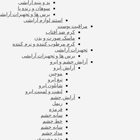
پد و پنبه آرایشی
سوهان و رنده پا
برس ها و تجهیزات آرای
استند لوازم آرایشی
مراقبت پوست
کرم ضد آفتاب
ماسک صورت و بدن
کرم مرطوب کننده و نرم کننده
تجهیزات آرایشی
برس ها و تجهیزات آرایشی
آرایش چشم و ابرو
آرایش ابرو
موچین
تیغ ابرو
شابلون ابرو
لیفت و لمینت ابرو
آرایش چشم
ریمل
فرمژه
سایه چشم
خط چشم
سایه چشم
مداد چشم
مژه مصنوعی