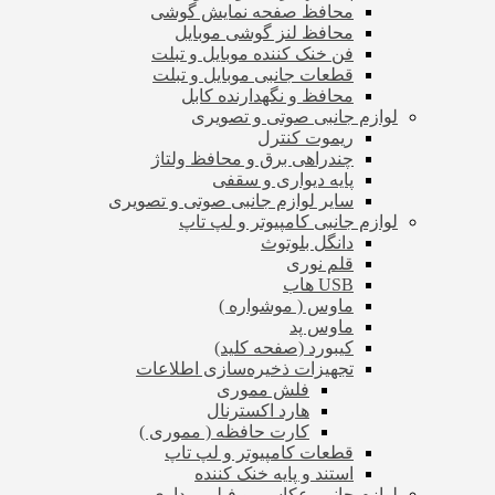
محافظ صفحه نمایش گوشی
محافظ لنز گوشی موبایل
فن خنک کننده موبایل و تبلت
قطعات جانبی موبایل و تبلت
محافظ و نگهدارنده کابل
لوازم جانبی صوتی و تصویری
ریموت کنترل
چندراهی برق و محافظ ولتاژ
پایه دیواری و سقفی
سایر لوازم جانبی صوتی و تصویری
لوازم جانبی کامپیوتر و لپ تاپ
دانگل بلوتوث
قلم نوری
USB هاب
ماوس ( موشواره )
ماوس پد
کیبورد (صفحه کلید)
تجهیزات ذخیره‌سازی اطلاعات
فلش مموری
هارد اکسترنال
کارت حافظه ( مموری )
قطعات کامپیوتر و لپ تاپ
استند و پایه خنک کننده
لوازم جانبی عکاسی و فیلم برداری