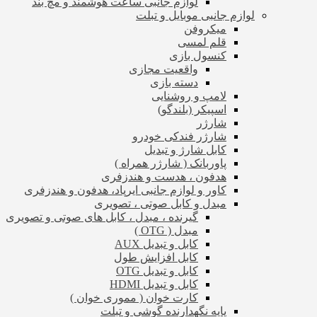
لوازم جانبی ساعت هوشمند و مچ بند
لوازم جانبی موبایل و تبلت
میکروفن
قلم لمسی
کنسول بازی
واقعیت مجازی
دسته بازی
لامپ و روشنایی
اسپیکر (بلندگو)
شارژر
شارژر فندکی خودرو
کابل شارژ و تبدیل
پاوربانک ( شارژر همراه )
هدفون ، هدست و هندزفری
کاور و لوازم جانبی ایرپاد، هدفون و هندزفری
مبدل و کابل صوتی ، تصویری
گیرنده ، مبدل ، کابل های صوتی و تصویری
مبدل ( OTG )
کابل و تبدیل AUX
کابل افزایش طول
کابل و تبدیل OTG
کابل و تبدیل HDMI
کارت خوان ( مموری خوان )
پایه نگهدارنده گوشی و تبلت