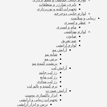
باتری، شارژر و متعلقات
تجهیزات آتلیه و نورپردازی
لوازم جانبی دوچرخه
زیبایی و سلامت
عطر و اسپری
مام و اسپری
لوازم بهداشتی
صابون
ضد تعریق
لوازم آرایشی
آرایش مو
شانه مو
برس مو
پرپشت کننده مو
آرایش لب
رژ لب جامد
رژ لب مایع
رژ لب مدادی
نرم کننده و بالم لب
آرایش صورت
ابزار پاکسازی پوست
تجهیزات زیبایی و آرایشی
برس و ابزار آرایشی