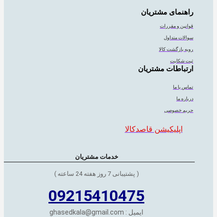
راهنمای مشتریان
قوانین و مقررات
سوالات متداول
رویه بازگشت کالا
ثبت شکایت
ارتباطات مشتریان
تماس با ما
درباره ما
حریم خصوصی
اپلیکیشن قاصدکالا
خدمات مشتریان
( پشتیبانی 7 روز هفته 24 ساعته )
09215410475
ایمیل : ghasedkala@gmail.com