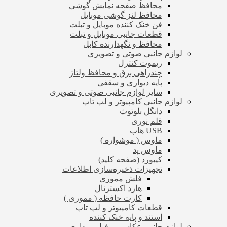
محافظ صفحه نمایش گوشی
محافظ لنز گوشی موبایل
فن خنک کننده موبایل و تبلت
قطعات جانبی موبایل و تبلت
محافظ و نگهدارنده کابل
لوازم جانبی صوتی و تصویری
ریموت کنترل
چندراهی برق و محافظ ولتاژ
پایه دیواری و سقفی
سایر لوازم جانبی صوتی و تصویری
لوازم جانبی کامپیوتر و لپ تاپ
دانگل بلوتوث
قلم نوری
USB هاب
ماوس ( موشواره )
ماوس پد
کیبورد (صفحه کلید)
تجهیزات ذخیره‌سازی اطلاعات
فلش مموری
هارد اکسترنال
کارت حافظه ( مموری )
قطعات کامپیوتر و لپ تاپ
استند و پایه خنک کننده
لوازم جانبی عکاسی و فیلم برداری