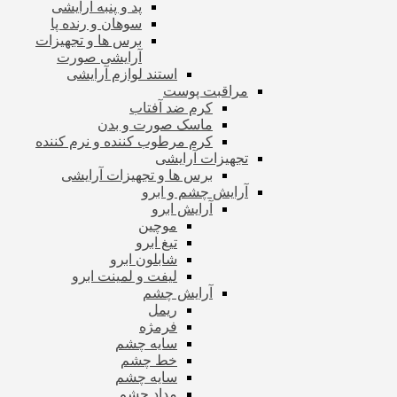
پد و پنبه آرایشی
سوهان و رنده پا
برس ها و تجهیزات
آرایشی صورت
استند لوازم آرایشی
مراقبت پوست
کرم ضد آفتاب
ماسک صورت و بدن
کرم مرطوب کننده و نرم کننده
تجهیزات آرایشی
برس ها و تجهیزات آرایشی
آرایش چشم و ابرو
آرایش ابرو
موچین
تیغ ابرو
شابلون ابرو
لیفت و لمینت ابرو
آرایش چشم
ریمل
فرمژه
سایه چشم
خط چشم
سایه چشم
مداد چشم