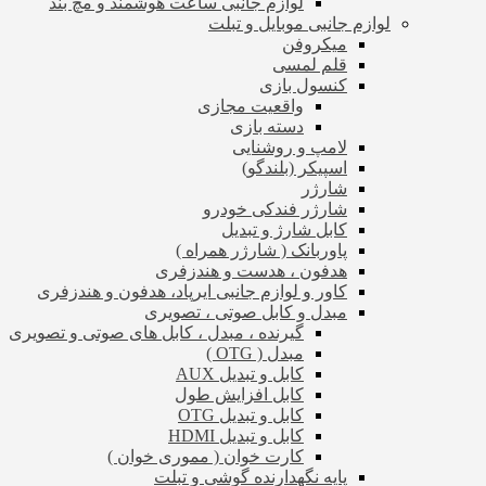
لوازم جانبی ساعت هوشمند و مچ بند
لوازم جانبی موبایل و تبلت
میکروفن
قلم لمسی
کنسول بازی
واقعیت مجازی
دسته بازی
لامپ و روشنایی
اسپیکر (بلندگو)
شارژر
شارژر فندکی خودرو
کابل شارژ و تبدیل
پاوربانک ( شارژر همراه )
هدفون ، هدست و هندزفری
کاور و لوازم جانبی ایرپاد، هدفون و هندزفری
مبدل و کابل صوتی ، تصویری
گیرنده ، مبدل ، کابل های صوتی و تصویری
مبدل ( OTG )
کابل و تبدیل AUX
کابل افزایش طول
کابل و تبدیل OTG
کابل و تبدیل HDMI
کارت خوان ( مموری خوان )
پایه نگهدارنده گوشی و تبلت