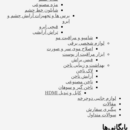
مژه مصنوعی
شابلون خط چشم
برس ها و تجهیزات آرایش چشم و
ابرو
قیچی ابرو
تراش آرایشی
شامپو و مراقبت مو
لوازم شخصی برقی
اصلاح موی سر و صورت
ابزار مراقبت از پوست
فیس براش
بهداشت و زیبایی ناخن
لاک ناخن
آرایش ناخن
ناخن مصنوعی
ناخن گیر و سوهان
کابل و تبدیل HDMI
لوازم جانبی دوچرخه
مقالات
پیگیری سفارش
سوالات متداول
بایگانی‌ها