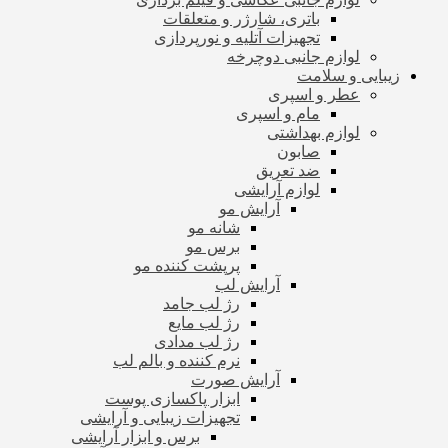
باتری، شارژر و متعلقات
تجهیزات آتلیه و نورپردازی
لوازم جانبی دوچرخه
زیبایی و سلامت
عطر و اسپری
مام و اسپری
لوازم بهداشتی
صابون
ضد تعریق
لوازم آرایشی
آرایش مو
شانه مو
برس مو
پرپشت کننده مو
آرایش لب
رژ لب جامد
رژ لب مایع
رژ لب مدادی
نرم کننده و بالم لب
آرایش صورت
ابزار پاکسازی پوست
تجهیزات زیبایی و آرایشی
برس و ابزار آرایشی