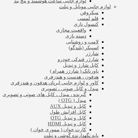
لوازم جانبی ساعت هوشمند و مچ بند
لوازم جانبی موبایل و تبلت
میکروفن
قلم لمسی
کنسول بازی
واقعیت مجازی
دسته بازی
لامپ و روشنایی
اسپیکر (بلندگو)
شارژر
شارژر فندکی خودرو
کابل شارژ و تبدیل
پاوربانک ( شارژر همراه )
هدفون ، هدست و هندزفری
کاور و لوازم جانبی ایرپاد، هدفون و هندزفری
مبدل و کابل صوتی ، تصویری
گیرنده ، مبدل ، کابل های صوتی و تصویری
مبدل ( OTG )
کابل و تبدیل AUX
کابل افزایش طول
کابل و تبدیل OTG
کابل و تبدیل HDMI
کارت خوان ( مموری خوان )
پایه نگهدارنده گوشی و تبلت