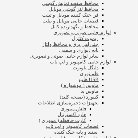
محافظ صفحه نمایش گوشی
محافظ لنز گوشی موبایل
فن خنک کننده موبایل و تبلت
قطعات جانبی موبایل و تبلت
محافظ و نگهدارنده کابل
لوازم جانبی صوتی و تصویری
ریموت کنترل
چندراهی برق و محافظ ولتاژ
پایه دیواری و سقفی
سایر لوازم جانبی صوتی و تصویری
لوازم جانبی کامپیوتر و لپ تاپ
دانگل بلوتوث
قلم نوری
USB هاب
ماوس ( موشواره )
ماوس پد
کیبورد (صفحه کلید)
تجهیزات ذخیره‌سازی اطلاعات
فلش مموری
هارد اکسترنال
کارت حافظه ( مموری )
قطعات کامپیوتر و لپ تاپ
استند و پایه خنک کننده
لوازم جانبی عکاسی و فیلم برداری