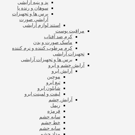
پد و پنبه آرایشی
سوهان و رنده پا
برس ها و تجهیزات
آرایشی صورت
استند لوازم آرایشی
مراقبت پوست
کرم ضد آفتاب
ماسک صورت و بدن
کرم مرطوب کننده و نرم کننده
تجهیزات آرایشی
برس ها و تجهیزات آرایشی
آرایش چشم و ابرو
آرایش ابرو
موچین
تیغ ابرو
شابلون ابرو
لیفت و لمینت ابرو
آرایش چشم
ریمل
فرمژه
سایه چشم
خط چشم
سایه چشم
مداد چشم