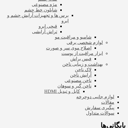
مژه مصنوعی
شابلون خط چشم
برس ها و تجهیزات آرایش چشم و
ابرو
قیچی ابرو
تراش آرایشی
شامپو و مراقبت مو
لوازم شخصی برقی
اصلاح موی سر و صورت
ابزار مراقبت از پوست
فیس براش
بهداشت و زیبایی ناخن
لاک ناخن
آرایش ناخن
ناخن مصنوعی
ناخن گیر و سوهان
کابل و تبدیل HDMI
لوازم جانبی دوچرخه
مقالات
پیگیری سفارش
سوالات متداول
بایگانی‌ها