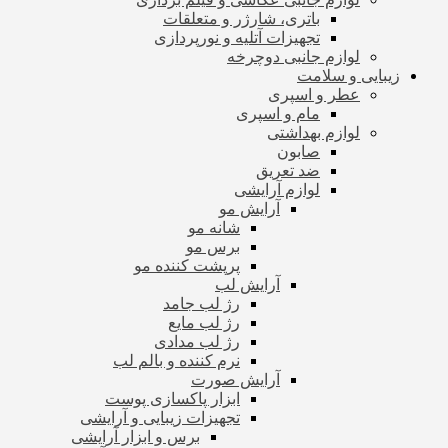
باتری، شارژر و متعلقات
تجهیزات آتلیه و نورپردازی
لوازم جانبی دوچرخه
زیبایی و سلامت
عطر و اسپری
مام و اسپری
لوازم بهداشتی
صابون
ضد تعریق
لوازم آرایشی
آرایش مو
شانه مو
برس مو
پرپشت کننده مو
آرایش لب
رژ لب جامد
رژ لب مایع
رژ لب مدادی
نرم کننده و بالم لب
آرایش صورت
ابزار پاکسازی پوست
تجهیزات زیبایی و آرایشی
برس و ابزار آرایشی