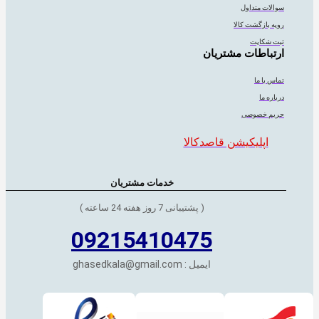
سوالات متداول
رویه بازگشت کالا
ثبت شکایت
ارتباطات مشتریان
تماس با ما
درباره ما
حریم خصوصی
اپلیکیشن قاصدکالا
خدمات مشتریان
( پشتیبانی 7 روز هفته 24 ساعته )
09215410475
ایمیل : ghasedkala@gmail.com