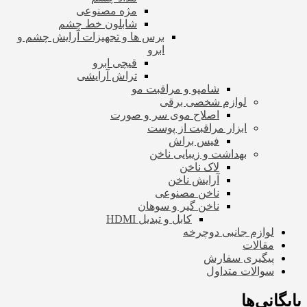
مژه مصنوعی
شابلون خط چشم
برس ها و تجهیزات آرایش چشم و
ابرو
قیچی ابرو
تراش آرایشی
شامپو و مراقبت مو
لوازم شخصی برقی
اصلاح موی سر و صورت
ابزار مراقبت از پوست
فیس براش
بهداشت و زیبایی ناخن
لاک ناخن
آرایش ناخن
ناخن مصنوعی
ناخن گیر و سوهان
کابل و تبدیل HDMI
لوازم جانبی دوچرخه
مقالات
پیگیری سفارش
سوالات متداول
بایگانی‌ها