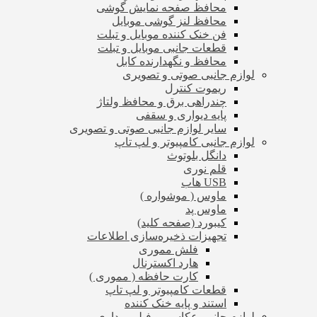
محافظ صفحه نمایش گوشی
محافظ لنز گوشی موبایل
فن خنک کننده موبایل و تبلت
قطعات جانبی موبایل و تبلت
محافظ و نگهدارنده کابل
لوازم جانبی صوتی و تصویری
ریموت کنترل
چندراهی برق و محافظ ولتاژ
پایه دیواری و سقفی
سایر لوازم جانبی صوتی و تصویری
لوازم جانبی کامپیوتر و لپ تاپ
دانگل بلوتوث
قلم نوری
USB هاب
ماوس ( موشواره )
ماوس پد
کیبورد (صفحه کلید)
تجهیزات ذخیره‌سازی اطلاعات
فلش مموری
هارد اکسترنال
کارت حافظه ( مموری )
قطعات کامپیوتر و لپ تاپ
استند و پایه خنک کننده
لوازم جانبی عکاسی و فیلم برداری