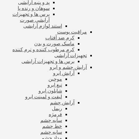
پد و پنبه آرایشی
سوهان و رنده پا
برس ها و تجهیزات
آرایشی صورت
استند لوازم آرایشی
مراقبت پوست
کرم ضد آفتاب
ماسک صورت و بدن
کرم مرطوب کننده و نرم کننده
تجهیزات آرایشی
برس ها و تجهیزات آرایشی
آرایش چشم و ابرو
آرایش ابرو
موچین
تیغ ابرو
شابلون ابرو
لیفت و لمینت ابرو
آرایش چشم
ریمل
فرمژه
سایه چشم
خط چشم
سایه چشم
مداد چشم