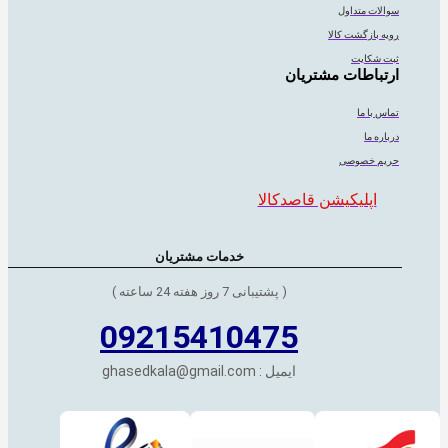
سوالات متداول
رویه بازگشت کالا
ثبت شکایت
ارتباطات مشتریان
تماس با ما
درباره ما
حریم خصوصی
اپلیکیشن قاصدکالا
خدمات مشتریان
( پشتیبانی 7 روز هفته 24 ساعته )
09215410475
ایمیل : ghasedkala@gmail.com