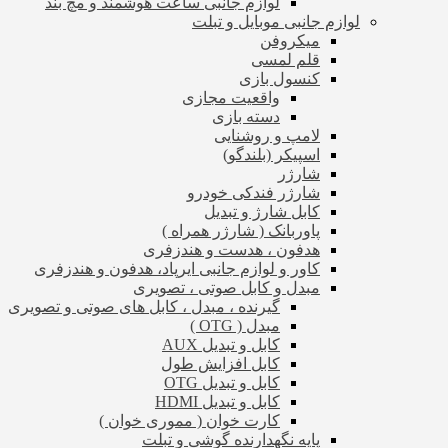
لوازم جانبی ساعت هوشمند و مچ بند
لوازم جانبی موبایل و تبلت
میکروفن
قلم لمسی
کنسول بازی
واقعیت مجازی
دسته بازی
لامپ و روشنایی
اسپیکر (بلندگو)
شارژر
شارژر فندکی خودرو
کابل شارژ و تبدیل
پاوربانک ( شارژر همراه )
هدفون ، هدست و هندزفری
کاور و لوازم جانبی ایرپاد، هدفون و هندزفری
مبدل و کابل صوتی ، تصویری
گیرنده ، مبدل ، کابل های صوتی و تصویری
مبدل ( OTG )
کابل و تبدیل AUX
کابل افزایش طول
کابل و تبدیل OTG
کابل و تبدیل HDMI
کارت خوان ( مموری خوان )
پایه نگهدارنده گوشی و تبلت