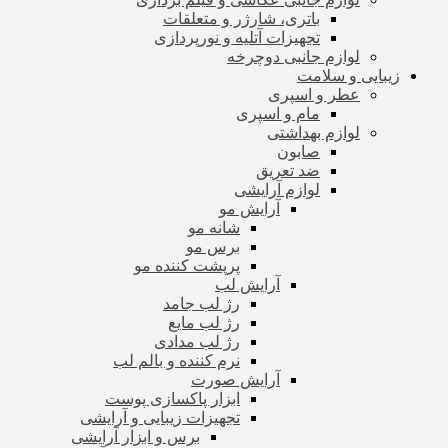
باتری، شارژر و متعلقات
تجهیزات آتلیه و نورپردازی
لوازم جانبی دوچرخه
زیبایی و سلامت
عطر و اسپری
مام و اسپری
لوازم بهداشتی
صابون
ضد تعریق
لوازم آرایشی
آرایش مو
شانه مو
برس مو
پرپشت کننده مو
آرایش لب
رژ لب جامد
رژ لب مایع
رژ لب مدادی
نرم کننده و بالم لب
آرایش صورت
ابزار پاکسازی پوست
تجهیزات زیبایی و آرایشی
برس و ابزار آرایشی