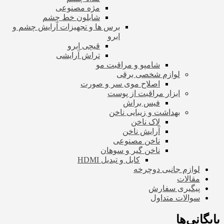
مژه مصنوعی
شابلون خط چشم
برس ها و تجهیزات آرایش چشم و
ابرو
قیچی ابرو
تراش آرایشی
شامپو و مراقبت مو
لوازم شخصی برقی
اصلاح موی سر و صورت
ابزار مراقبت از پوست
فیس براش
بهداشت و زیبایی ناخن
لاک ناخن
آرایش ناخن
ناخن مصنوعی
ناخن گیر و سوهان
کابل و تبدیل HDMI
لوازم جانبی دوچرخه
مقالات
پیگیری سفارش
سوالات متداول
بایگانی‌ها