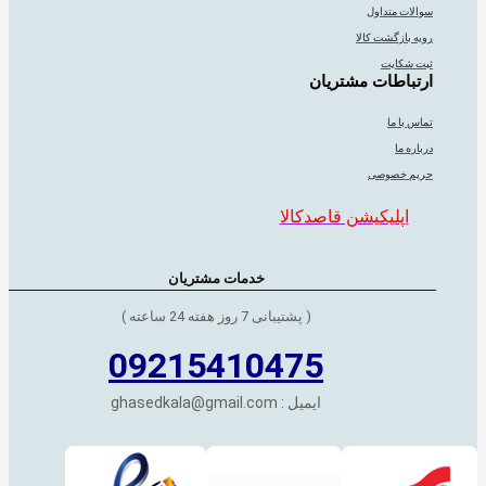
سوالات متداول
رویه بازگشت کالا
ثبت شکایت
ارتباطات مشتریان
تماس با ما
درباره ما
حریم خصوصی
اپلیکیشن قاصدکالا
خدمات مشتریان
( پشتیبانی 7 روز هفته 24 ساعته )
09215410475
ایمیل : ghasedkala@gmail.com