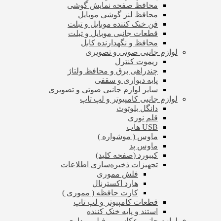
محافظ صفحه نمایش گوشی
محافظ لنز گوشی موبایل
فن خنک کننده موبایل و تبلت
قطعات جانبی موبایل و تبلت
محافظ و نگهدارنده کابل
لوازم جانبی صوتی و تصویری
ریموت کنترل
چندراهی برق و محافظ ولتاژ
پایه دیواری و سقفی
سایر لوازم جانبی صوتی و تصویری
لوازم جانبی کامپیوتر و لپ تاپ
دانگل بلوتوث
قلم نوری
USB هاب
ماوس ( موشواره )
ماوس پد
کیبورد (صفحه کلید)
تجهیزات ذخیره‌سازی اطلاعات
فلش مموری
هارد اکسترنال
کارت حافظه ( مموری )
قطعات کامپیوتر و لپ تاپ
استند و پایه خنک کننده
لوازم جانبی عکاسی و فیلم برداری