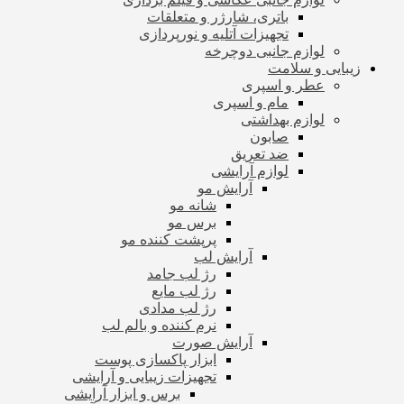
باتری، شارژر و متعلقات
تجهیزات آتلیه و نورپردازی
لوازم جانبی دوچرخه
زیبایی و سلامت
عطر و اسپری
مام و اسپری
لوازم بهداشتی
صابون
ضد تعریق
لوازم آرایشی
آرایش مو
شانه مو
برس مو
پرپشت کننده مو
آرایش لب
رژ لب جامد
رژ لب مایع
رژ لب مدادی
نرم کننده و بالم لب
آرایش صورت
ابزار پاکسازی پوست
تجهیزات زیبایی و آرایشی
برس و ابزار آرایشی