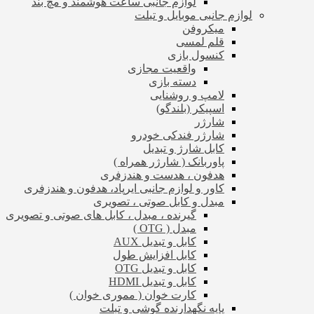
لوازم جانبی ساعت هوشمند و مچ بند
لوازم جانبی موبایل و تبلت
میکروفن
قلم لمسی
کنسول بازی
واقعیت مجازی
دسته بازی
لامپ و روشنایی
اسپیکر (بلندگو)
شارژر
شارژر فندکی خودرو
کابل شارژ و تبدیل
پاوربانک ( شارژر همراه )
هدفون ، هدست و هندزفری
کاور و لوازم جانبی ایرپاد، هدفون و هندزفری
مبدل و کابل صوتی ، تصویری
گیرنده ، مبدل ، کابل های صوتی و تصویری
مبدل ( OTG )
کابل و تبدیل AUX
کابل افزایش طول
کابل و تبدیل OTG
کابل و تبدیل HDMI
کارت خوان ( مموری خوان )
پایه نگهدارنده گوشی و تبلت