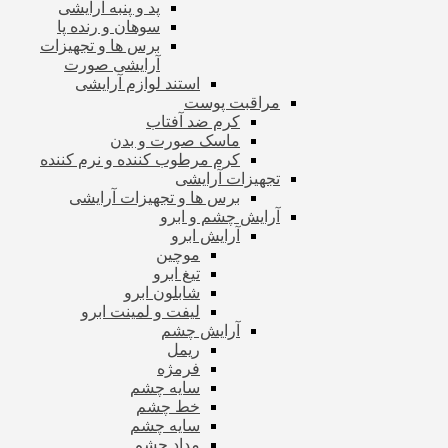
پد و پنبه آرایشی
سوهان و رنده پا
برس ها و تجهیزات
آرایشی صورت
استند لوازم آرایشی
مراقبت پوست
کرم ضد آفتاب
ماسک صورت و بدن
کرم مرطوب کننده و نرم کننده
تجهیزات آرایشی
برس ها و تجهیزات آرایشی
آرایش چشم و ابرو
آرایش ابرو
موچین
تیغ ابرو
شابلون ابرو
لیفت و لمینت ابرو
آرایش چشم
ریمل
فرمژه
سایه چشم
خط چشم
سایه چشم
مداد چشم