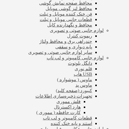
محافظ صفحه نمایش گوشی
محافظ لنز گوشی موبایل
فن خنک کننده موبایل و تبلت
قطعات جانبی موبایل و تبلت
محافظ و نگهدارنده کابل
لوازم جانبی صوتی و تصویری
ریموت کنترل
چندراهی برق و محافظ ولتاژ
پایه دیواری و سقفی
سایر لوازم جانبی صوتی و تصویری
لوازم جانبی کامپیوتر و لپ تاپ
دانگل بلوتوث
قلم نوری
USB هاب
ماوس ( موشواره )
ماوس پد
کیبورد (صفحه کلید)
تجهیزات ذخیره‌سازی اطلاعات
فلش مموری
هارد اکسترنال
کارت حافظه ( مموری )
قطعات کامپیوتر و لپ تاپ
استند و پایه خنک کننده
لوازم جانبی عکاسی و فیلم برداری