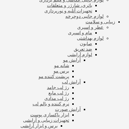
باتری، شارژر و متعلقات
تجهیزات آتلیه و نورپردازی
لوازم جانبی دوچرخه
زیبایی و سلامت
عطر و اسپری
مام و اسپری
لوازم بهداشتی
صابون
ضد تعریق
لوازم آرایشی
آرایش مو
شانه مو
برس مو
پرپشت کننده مو
آرایش لب
رژ لب جامد
رژ لب مایع
رژ لب مدادی
نرم کننده و بالم لب
آرایش صورت
ابزار پاکسازی پوست
تجهیزات زیبایی و آرایشی
برس و ابزار آرایشی