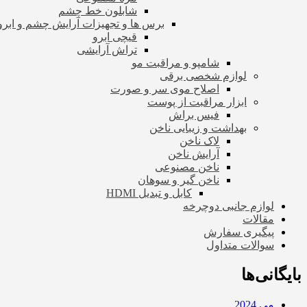
شابلون خط چشم
برس ها و تجهیزات آرایش چشم و ابرو
قیچی ابرو
تراش آرایشی
شامپو و مراقبت مو
لوازم شخصی برقی
اصلاح موی سر و صورت
ابزار مراقبت از پوست
فیس براش
بهداشت و زیبایی ناخن
لاک ناخن
آرایش ناخن
ناخن مصنوعی
ناخن گیر و سوهان
کابل و تبدیل HDMI
لوازم جانبی دوچرخه
مقالات
پیگیری سفارش
سوالات متداول
بایگانی‌ها
می 2024