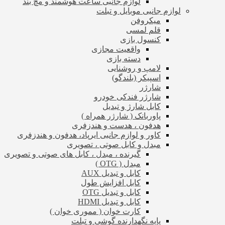
لوازم جانبی ساعت هوشمند و مچ بند
لوازم جانبی موبایل و تبلت
میکروفن
قلم لمسی
کنسول بازی
واقعیت مجازی
دسته بازی
لامپ و روشنایی
اسپیکر (بلندگو)
شارژر
شارژر فندکی خودرو
کابل شارژ و تبدیل
پاوربانک ( شارژر همراه )
هدفون ، هدست و هندزفری
کاور و لوازم جانبی ایرپاد، هدفون و هندزفری
مبدل و کابل صوتی ، تصویری
گیرنده ، مبدل ، کابل های صوتی و تصویری
مبدل ( OTG )
کابل و تبدیل AUX
کابل افزایش طول
کابل و تبدیل OTG
کابل و تبدیل HDMI
کارت خوان ( مموری خوان )
پایه نگهدارنده گوشی و تبلت