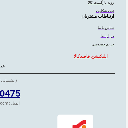
رویه بازگشت کالا
ثبت شکایت
ارتباطات مشتریان
تماس با ما
درباره ما
حریم خصوصی
اپلیکیشن قاصدکالا
خدم
( پشتیبانی 7 روز هفته 24 ساعته )
0475
ایمیل : ghasedkala@gmail.com