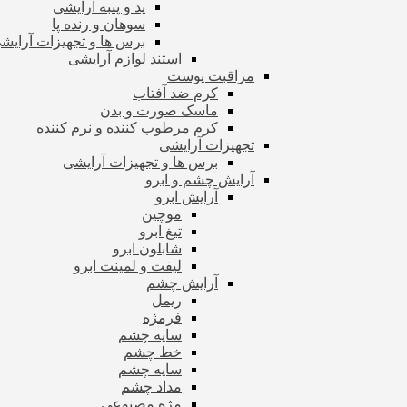
پد و پنبه آرایشی
سوهان و رنده پا
برس ها و تجهیزات آرای
استند لوازم آرایشی
مراقبت پوست
کرم ضد آفتاب
ماسک صورت و بدن
کرم مرطوب کننده و نرم کننده
تجهیزات آرایشی
برس ها و تجهیزات آرایشی
آرایش چشم و ابرو
آرایش ابرو
موچین
تیغ ابرو
شابلون ابرو
لیفت و لمینت ابرو
آرایش چشم
ریمل
فرمژه
سایه چشم
خط چشم
سایه چشم
مداد چشم
مژه مصنوعی