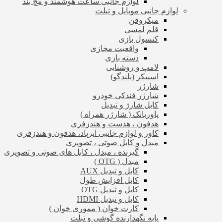
لوازم جانبی ساعت هوشمند و مچ بند
لوازم جانبی موبایل و تبلت
میکروفن
قلم لمسی
کنسول بازی
واقعیت مجازی
دسته بازی
لامپ و روشنایی
اسپیکر (بلندگو)
شارژر
شارژر فندکی خودرو
کابل شارژ و تبدیل
پاوربانک ( شارژر همراه )
هدفون ، هدست و هندزفری
کاور و لوازم جانبی ایرپاد، هدفون و هندزفری
مبدل و کابل صوتی ، تصویری
گیرنده ، مبدل ، کابل های صوتی و تصویری
مبدل ( OTG )
کابل و تبدیل AUX
کابل افزایش طول
کابل و تبدیل OTG
کابل و تبدیل HDMI
کارت خوان ( مموری خوان )
پایه نگهدارنده گوشی و تبلت