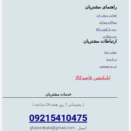
راهنمای مشتریان
قوانین و مقررات
سوالات متداول
رویه بازگشت کالا
ثبت شکایت
ارتباطات مشتریان
تماس با ما
درباره ما
حریم خصوصی
اپلیکیشن قاصدکالا
خدمات مشتریان
( پشتیبانی 7 روز هفته 24 ساعته )
09215410475
ایمیل : ghasedkala@gmail.com