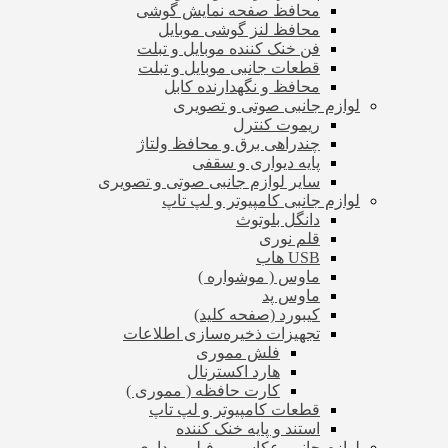
محافظ صفحه نمایش گوشی
محافظ لنز گوشی موبایل
فن خنک کننده موبایل و تبلت
قطعات جانبی موبایل و تبلت
محافظ و نگهدارنده کابل
لوازم جانبی صوتی و تصویری
ریموت کنترل
چندراهی برق و محافظ ولتاژ
پایه دیواری و سقفی
سایر لوازم جانبی صوتی و تصویری
لوازم جانبی کامپیوتر و لپ تاپ
دانگل بلوتوث
قلم نوری
USB هاب
ماوس ( موشواره )
ماوس پد
کیبورد (صفحه کلید)
تجهیزات ذخیره‌سازی اطلاعات
فلش مموری
هارد اکسترنال
کارت حافظه ( مموری )
قطعات کامپیوتر و لپ تاپ
استند و پایه خنک کننده
لوازم جانبی عکاسی و فیلم برداری