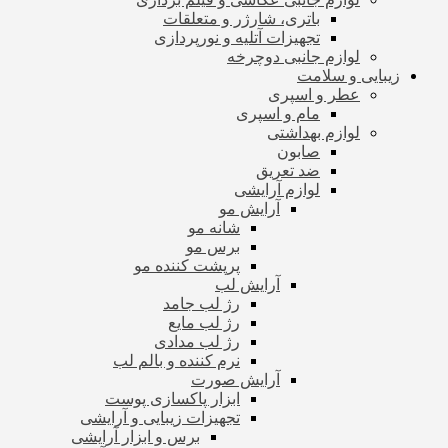
باتری، شارژر و متعلقات
تجهیزات آتلیه و نورپردازی
لوازم جانبی دوچرخه
زیبایی و سلامت
عطر و اسپری
مام و اسپری
لوازم بهداشتی
صابون
ضد تعریق
لوازم آرایشی
آرایش مو
شانه مو
برس مو
پرپشت کننده مو
آرایش لب
رژ لب جامد
رژ لب مایع
رژ لب مدادی
نرم کننده و بالم لب
آرایش صورت
ابزار پاکسازی پوست
تجهیزات زیبایی و آرایشی
برس و ابزار آرایشی