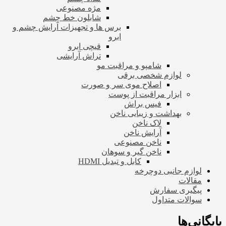
مژه مصنوعی
شابلون خط چشم
برس ها و تجهیزات آرایش چشم و
ابرو
قیچی ابرو
تراش آرایشی
شامپو و مراقبت مو
لوازم شخصی برقی
اصلاح موی سر و صورت
ابزار مراقبت از پوست
فیس براش
بهداشت و زیبایی ناخن
لاک ناخن
آرایش ناخن
ناخن مصنوعی
ناخن گیر و سوهان
کابل و تبدیل HDMI
لوازم جانبی دوچرخه
مقالات
پیگیری سفارش
سوالات متداول
بایگانی‌ها