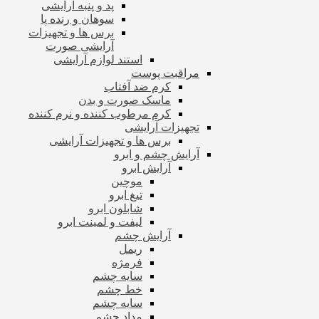
پد و پنبه آرایشی
سوهان و رنده پا
برس ها و تجهیزات
آرایشی صورت
استند لوازم آرایشی
مراقبت پوست
کرم ضد آفتاب
ماسک صورت و بدن
کرم مرطوب کننده و نرم کننده
تجهیزات آرایشی
برس ها و تجهیزات آرایشی
آرایش چشم و ابرو
آرایش ابرو
موچین
تیغ ابرو
شابلون ابرو
لیفت و لمینت ابرو
آرایش چشم
ریمل
فرمژه
سایه چشم
خط چشم
سایه چشم
مداد چشم