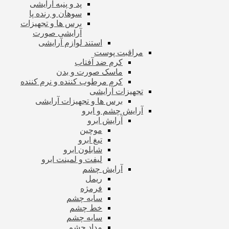
پد و پنبه آرایشی
سوهان و رنده پا
برس ها و تجهیزات
آرایشی صورت
استند لوازم آرایشی
مراقبت پوست
کرم ضد آفتاب
ماسک صورت و بدن
کرم مرطوب کننده و نرم کننده
تجهیزات آرایشی
برس ها و تجهیزات آرایشی
آرایش چشم و ابرو
آرایش ابرو
موچین
تیغ ابرو
شابلون ابرو
لیفت و لمینت ابرو
آرایش چشم
ریمل
فرمژه
سایه چشم
خط چشم
سایه چشم
مداد چشم