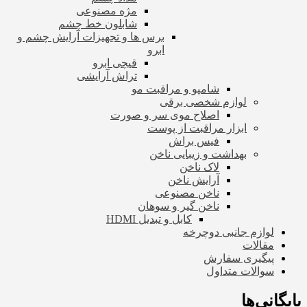
مژه مصنوعی
شابلون خط چشم
برس ها و تجهیزات آرایش چشم و
ابرو
قیچی ابرو
تراش آرایشی
شامپو و مراقبت مو
لوازم شخصی برقی
اصلاح موی سر و صورت
ابزار مراقبت از پوست
فیس براش
بهداشت و زیبایی ناخن
لاک ناخن
آرایش ناخن
ناخن مصنوعی
ناخن گیر و سوهان
کابل و تبدیل HDMI
لوازم جانبی دوچرخه
مقالات
پیگیری سفارش
سوالات متداول
بایگانی‌ها