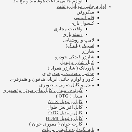
لوازم جانبی ساعت هوشمند و مچ بند
لوازم جانبی موبایل و تبلت
میکروفن
قلم لمسی
کنسول بازی
واقعیت مجازی
دسته بازی
لامپ و روشنایی
اسپیکر (بلندگو)
شارژر
شارژر فندکی خودرو
کابل شارژ و تبدیل
پاوربانک ( شارژر همراه )
هدفون ، هدست و هندزفری
کاور و لوازم جانبی ایرپاد، هدفون و هندزفری
مبدل و کابل صوتی ، تصویری
گیرنده ، مبدل ، کابل های صوتی و تصویری
مبدل ( OTG )
کابل و تبدیل AUX
کابل افزایش طول
کابل و تبدیل OTG
کابل و تبدیل HDMI
کارت خوان ( مموری خوان )
پایه نگهدارنده گوشی و تبلت