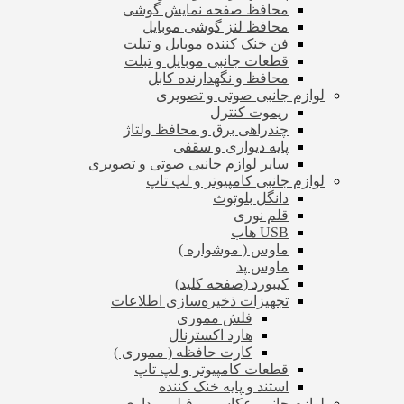
محافظ صفحه نمایش گوشی
محافظ لنز گوشی موبایل
فن خنک کننده موبایل و تبلت
قطعات جانبی موبایل و تبلت
محافظ و نگهدارنده کابل
لوازم جانبی صوتی و تصویری
ریموت کنترل
چندراهی برق و محافظ ولتاژ
پایه دیواری و سقفی
سایر لوازم جانبی صوتی و تصویری
لوازم جانبی کامپیوتر و لپ تاپ
دانگل بلوتوث
قلم نوری
USB هاب
ماوس ( موشواره )
ماوس پد
کیبورد (صفحه کلید)
تجهیزات ذخیره‌سازی اطلاعات
فلش مموری
هارد اکسترنال
کارت حافظه ( مموری )
قطعات کامپیوتر و لپ تاپ
استند و پایه خنک کننده
لوازم جانبی عکاسی و فیلم برداری