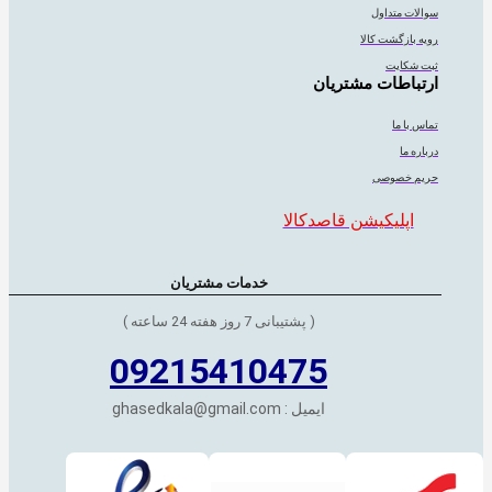
سوالات متداول
رویه بازگشت کالا
ثبت شکایت
ارتباطات مشتریان
تماس با ما
درباره ما
حریم خصوصی
اپلیکیشن قاصدکالا
خدمات مشتریان
( پشتیبانی 7 روز هفته 24 ساعته )
09215410475
ایمیل : ghasedkala@gmail.com