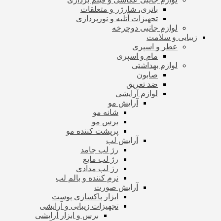
باتری، شارژر و متعلقات
تجهیزات آتلیه و نورپردازی
لوازم جانبی دوچرخه
زیبایی و سلامت
عطر و اسپری
مام و اسپری
لوازم بهداشتی
صابون
ضد تعریق
لوازم آرایشی
آرایش مو
شانه مو
برس مو
پرپشت کننده مو
آرایش لب
رژ لب جامد
رژ لب مایع
رژ لب مدادی
نرم کننده و بالم لب
آرایش صورت
ابزار پاکسازی پوست
تجهیزات زیبایی و آرایشی
برس و ابزار آرایشی