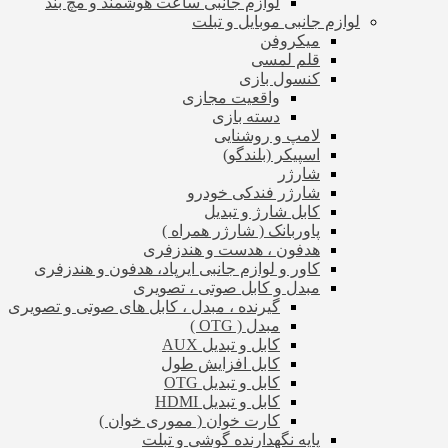
لوازم جانبی ساعت هوشمند و مچ بند
لوازم جانبی موبایل و تبلت
میکروفن
قلم لمسی
کنسول بازی
واقعیت مجازی
دسته بازی
لامپ و روشنایی
اسپیکر (بلندگو)
شارژر
شارژر فندکی خودرو
کابل شارژ و تبدیل
پاوربانک ( شارژر همراه )
هدفون ، هدست و هندزفری
کاور و لوازم جانبی ایرپاد، هدفون و هندزفری
مبدل و کابل صوتی ، تصویری
گیرنده ، مبدل ، کابل های صوتی و تصویری
مبدل ( OTG )
کابل و تبدیل AUX
کابل افزایش طول
کابل و تبدیل OTG
کابل و تبدیل HDMI
کارت خوان ( مموری خوان )
پایه نگهدارنده گوشی و تبلت