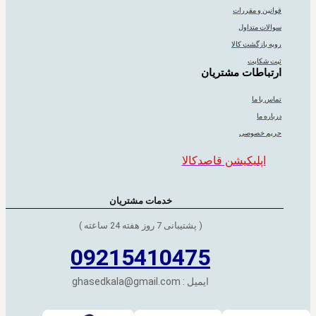
قوانین و مقررات
سوالات متداول
رویه بازگشت کالا
ثبت شکایت
ارتباطات مشتریان
تماس با ما
درباره ما
حریم خصوصی
اپلیکیشن قاصدکالا
خدمات مشتریان
( پشتیبانی 7 روز هفته 24 ساعته )
09215410475
ایمیل : ghasedkala@gmail.com