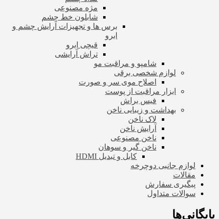
مژه مصنوعی
شابلون خط چشم
برس ها و تجهیزات آرایش چشم و
ابرو
قیچی ابرو
تراش آرایشی
شامپو و مراقبت مو
لوازم شخصی برقی
اصلاح موی سر و صورت
ابزار مراقبت از پوست
فیس براش
بهداشت و زیبایی ناخن
لاک ناخن
آرایش ناخن
ناخن مصنوعی
ناخن گیر و سوهان
کابل و تبدیل HDMI
لوازم جانبی دوچرخه
مقالات
پیگیری سفارش
سوالات متداول
بایگانی‌ها