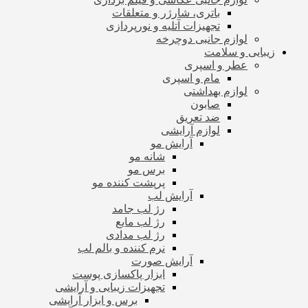
باتری، شارژر و متعلقات
تجهیزات آتلیه و نورپردازی
لوازم جانبی دوچرخه
زیبایی و سلامت
عطر و اسپری
مام و اسپری
لوازم بهداشتی
صابون
ضد تعریق
لوازم آرایشی
آرایش مو
شانه مو
برس مو
پرپشت کننده مو
آرایش لب
رژ لب جامد
رژ لب مایع
رژ لب مدادی
نرم کننده و بالم لب
آرایش صورت
ابزار پاکسازی پوست
تجهیزات زیبایی و آرایشی
برس و ابزار آرایشی