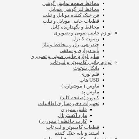
محافظ صفحه نمایش گوشی
محافظ لنز گوشی موبایل
فن خنک کننده موبایل و تبلت
قطعات جانبی موبایل و تبلت
محافظ و نگهدارنده کابل
لوازم جانبی صوتی و تصویری
ریموت کنترل
چندراهی برق و محافظ ولتاژ
پایه دیواری و سقفی
سایر لوازم جانبی صوتی و تصویری
لوازم جانبی کامپیوتر و لپ تاپ
دانگل بلوتوث
قلم نوری
USB هاب
ماوس ( موشواره )
ماوس پد
کیبورد (صفحه کلید)
تجهیزات ذخیره‌سازی اطلاعات
فلش مموری
هارد اکسترنال
کارت حافظه ( مموری )
قطعات کامپیوتر و لپ تاپ
استند و پایه خنک کننده
لوازم جانبی عکاسی و فیلم برداری