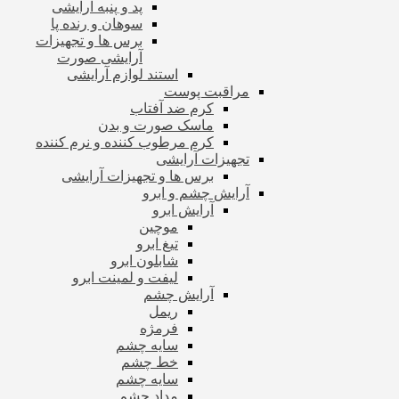
پد و پنبه آرایشی
سوهان و رنده پا
برس ها و تجهیزات
آرایشی صورت
استند لوازم آرایشی
مراقبت پوست
کرم ضد آفتاب
ماسک صورت و بدن
کرم مرطوب کننده و نرم کننده
تجهیزات آرایشی
برس ها و تجهیزات آرایشی
آرایش چشم و ابرو
آرایش ابرو
موچین
تیغ ابرو
شابلون ابرو
لیفت و لمینت ابرو
آرایش چشم
ریمل
فرمژه
سایه چشم
خط چشم
سایه چشم
مداد چشم