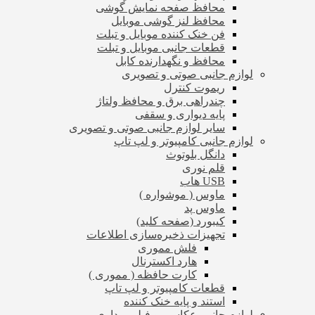
محافظ صفحه نمایش گوشی
محافظ لنز گوشی موبایل
فن خنک کننده موبایل و تبلت
قطعات جانبی موبایل و تبلت
محافظ و نگهدارنده کابل
لوازم جانبی صوتی و تصویری
ریموت کنترل
چندراهی برق و محافظ ولتاژ
پایه دیواری و سقفی
سایر لوازم جانبی صوتی و تصویری
لوازم جانبی کامپیوتر و لپ تاپ
دانگل بلوتوث
قلم نوری
USB هاب
ماوس ( موشواره )
ماوس پد
کیبورد (صفحه کلید)
تجهیزات ذخیره‌سازی اطلاعات
فلش مموری
هارد اکسترنال
کارت حافظه ( مموری )
قطعات کامپیوتر و لپ تاپ
استند و پایه خنک کننده
لوازم جانبی عکاسی و فیلم برداری