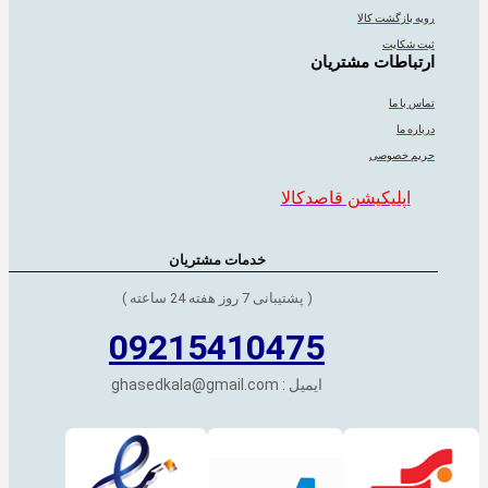
رویه بازگشت کالا
ثبت شکایت
ارتباطات مشتریان
تماس با ما
درباره ما
حریم خصوصی
اپلیکیشن قاصدکالا
خدمات مشتریان
( پشتیبانی 7 روز هفته 24 ساعته )
09215410475
ایمیل : ghasedkala@gmail.com