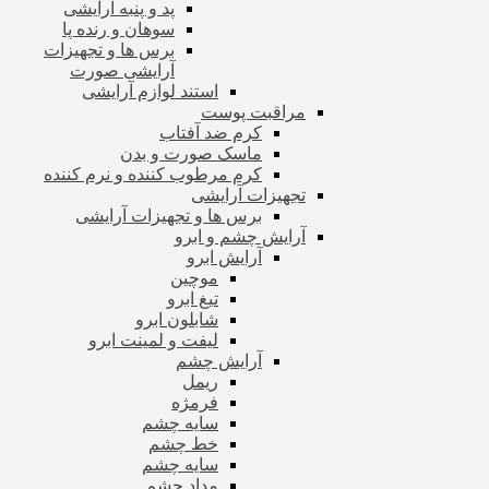
پد و پنبه آرایشی
سوهان و رنده پا
برس ها و تجهیزات
آرایشی صورت
استند لوازم آرایشی
مراقبت پوست
کرم ضد آفتاب
ماسک صورت و بدن
کرم مرطوب کننده و نرم کننده
تجهیزات آرایشی
برس ها و تجهیزات آرایشی
آرایش چشم و ابرو
آرایش ابرو
موچین
تیغ ابرو
شابلون ابرو
لیفت و لمینت ابرو
آرایش چشم
ریمل
فرمژه
سایه چشم
خط چشم
سایه چشم
مداد چشم