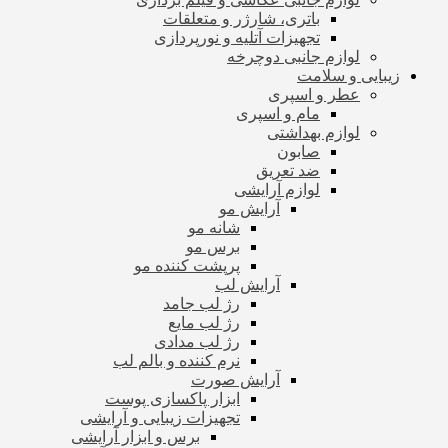
باتری، شارژر و متعلقات
تجهیزات آتلیه و نورپردازی
لوازم جانبی دوچرخه
زیبایی و سلامت
عطر و اسپری
مام و اسپری
لوازم بهداشتی
صابون
ضد تعریق
لوازم آرایشی
آرایش مو
شانه مو
برس مو
پرپشت کننده مو
آرایش لب
رژ لب جامد
رژ لب مایع
رژ لب مدادی
نرم کننده و بالم لب
آرایش صورت
ابزار پاکسازی پوست
تجهیزات زیبایی و آرایشی
برس و ابزار آرایشی