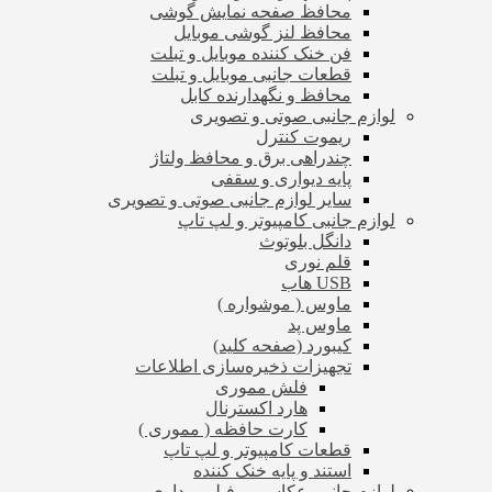
محافظ صفحه نمایش گوشی
محافظ لنز گوشی موبایل
فن خنک کننده موبایل و تبلت
قطعات جانبی موبایل و تبلت
محافظ و نگهدارنده کابل
لوازم جانبی صوتی و تصویری
ریموت کنترل
چندراهی برق و محافظ ولتاژ
پایه دیواری و سقفی
سایر لوازم جانبی صوتی و تصویری
لوازم جانبی کامپیوتر و لپ تاپ
دانگل بلوتوث
قلم نوری
USB هاب
ماوس ( موشواره )
ماوس پد
کیبورد (صفحه کلید)
تجهیزات ذخیره‌سازی اطلاعات
فلش مموری
هارد اکسترنال
کارت حافظه ( مموری )
قطعات کامپیوتر و لپ تاپ
استند و پایه خنک کننده
لوازم جانبی عکاسی و فیلم برداری