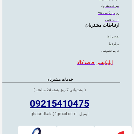
سوالات متداول
رویه بازگشت کالا
ثبت شکایت
ارتباطات مشتریان
تماس با ما
درباره ما
حریم خصوصی
اپلیکیشن قاصدکالا
خدمات مشتریان
( پشتیبانی 7 روز هفته 24 ساعته )
09215410475
ایمیل : ghasedkala@gmail.com