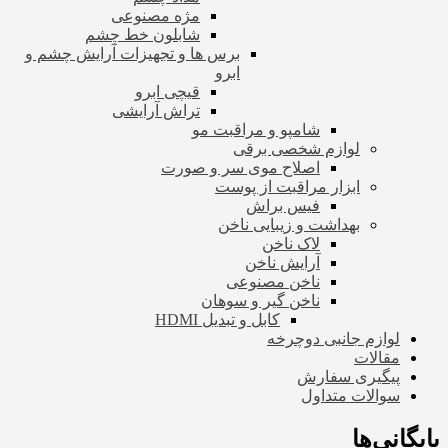
مژه مصنوعی
شابلون خط چشم
برس ها و تجهیزات آرایش چشم و
ابرو
قیچی ابرو
تراش آرایشی
شامپو و مراقبت مو
لوازم شخصی برقی
اصلاح موی سر و صورت
ابزار مراقبت از پوست
فیس براش
بهداشت و زیبایی ناخن
لاک ناخن
آرایش ناخن
ناخن مصنوعی
ناخن گیر و سوهان
کابل و تبدیل HDMI
لوازم جانبی دوچرخه
مقالات
پیگیری سفارش
سوالات متداول
بایگانی‌ها