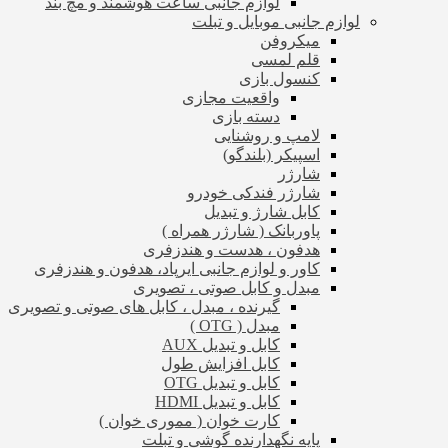
لوازم جانبی ساعت هوشمند و مچ بند
لوازم جانبی موبایل و تبلت
میکروفن
قلم لمسی
کنسول بازی
واقعیت مجازی
دسته بازی
لامپ و روشنایی
اسپیکر (بلندگو)
شارژر
شارژر فندکی خودرو
کابل شارژ و تبدیل
پاوربانک ( شارژر همراه )
هدفون ، هدست و هندزفری
کاور و لوازم جانبی ایرپاد، هدفون و هندزفری
مبدل و کابل صوتی ، تصویری
گیرنده ، مبدل ، کابل های صوتی و تصویری
مبدل ( OTG )
کابل و تبدیل AUX
کابل افزایش طول
کابل و تبدیل OTG
کابل و تبدیل HDMI
کارت خوان ( مموری خوان )
پایه نگهدارنده گوشی و تبلت