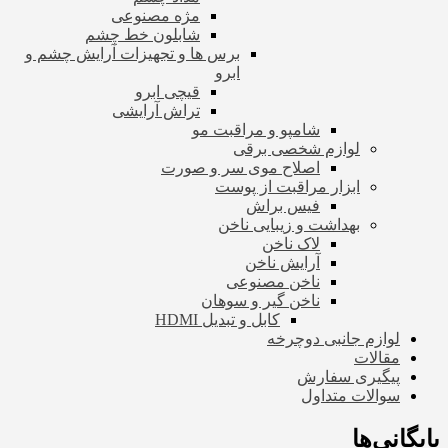
مژه مصنوعی
شابلون خط چشم
برس ها و تجهیزات آرایش چشم و
ابرو
قیچی ابرو
تراش آرایشی
شامپو و مراقبت مو
لوازم شخصی برقی
اصلاح موی سر و صورت
ابزار مراقبت از پوست
فیس براش
بهداشت و زیبایی ناخن
لاک ناخن
آرایش ناخن
ناخن مصنوعی
ناخن گیر و سوهان
کابل و تبدیل HDMI
لوازم جانبی دوچرخه
مقالات
پیگیری سفارش
سوالات متداول
بایگانی‌ها