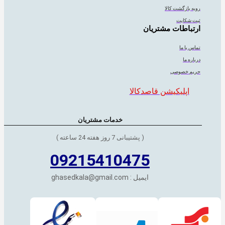
رویه بازگشت کالا
ثبت شکایت
ارتباطات مشتریان
تماس با ما
درباره ما
حریم خصوصی
اپلیکیشن قاصدکالا
خدمات مشتریان
( پشتیبانی 7 روز هفته 24 ساعته )
09215410475
ایمیل : ghasedkala@gmail.com