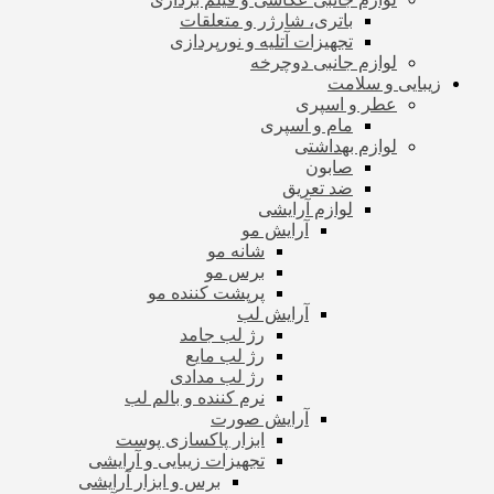
باتری، شارژر و متعلقات
تجهیزات آتلیه و نورپردازی
لوازم جانبی دوچرخه
زیبایی و سلامت
عطر و اسپری
مام و اسپری
لوازم بهداشتی
صابون
ضد تعریق
لوازم آرایشی
آرایش مو
شانه مو
برس مو
پرپشت کننده مو
آرایش لب
رژ لب جامد
رژ لب مایع
رژ لب مدادی
نرم کننده و بالم لب
آرایش صورت
ابزار پاکسازی پوست
تجهیزات زیبایی و آرایشی
برس و ابزار آرایشی