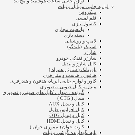
لوازم جانبی ساعت هوشمند و مچ بند
لوازم جانبی موبایل و تبلت
میکروفن
قلم لمسی
کنسول بازی
واقعیت مجازی
دسته بازی
لامپ و روشنایی
اسپیکر (بلندگو)
شارژر
شارژر فندکی خودرو
کابل شارژ و تبدیل
پاوربانک ( شارژر همراه )
هدفون ، هدست و هندزفری
کاور و لوازم جانبی ایرپاد، هدفون و هندزفری
مبدل و کابل صوتی ، تصویری
گیرنده ، مبدل ، کابل های صوتی و تصویری
مبدل ( OTG )
کابل و تبدیل AUX
کابل افزایش طول
کابل و تبدیل OTG
کابل و تبدیل HDMI
کارت خوان ( مموری خوان )
پایه نگهدارنده گوشی و تبلت