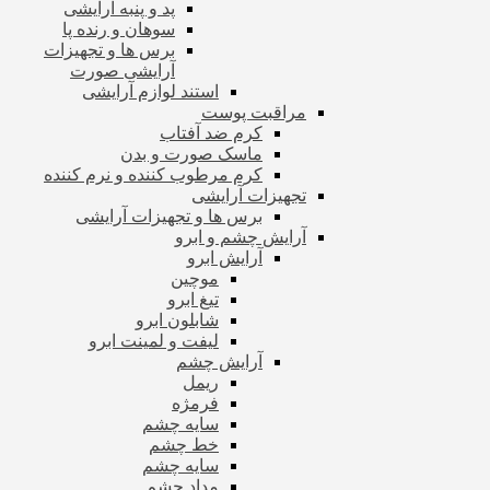
پد و پنبه آرایشی
سوهان و رنده پا
برس ها و تجهیزات
آرایشی صورت
استند لوازم آرایشی
مراقبت پوست
کرم ضد آفتاب
ماسک صورت و بدن
کرم مرطوب کننده و نرم کننده
تجهیزات آرایشی
برس ها و تجهیزات آرایشی
آرایش چشم و ابرو
آرایش ابرو
موچین
تیغ ابرو
شابلون ابرو
لیفت و لمینت ابرو
آرایش چشم
ریمل
فرمژه
سایه چشم
خط چشم
سایه چشم
مداد چشم