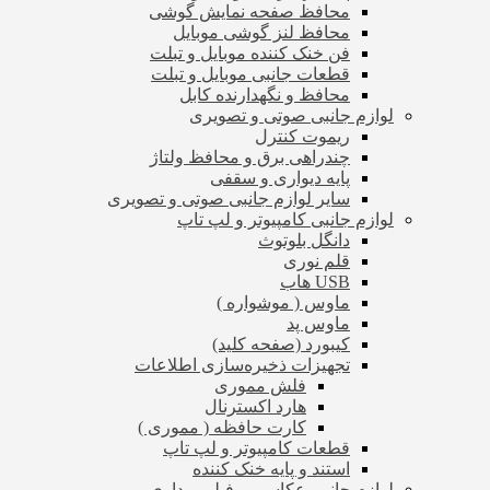
محافظ صفحه نمایش گوشی
محافظ لنز گوشی موبایل
فن خنک کننده موبایل و تبلت
قطعات جانبی موبایل و تبلت
محافظ و نگهدارنده کابل
لوازم جانبی صوتی و تصویری
ریموت کنترل
چندراهی برق و محافظ ولتاژ
پایه دیواری و سقفی
سایر لوازم جانبی صوتی و تصویری
لوازم جانبی کامپیوتر و لپ تاپ
دانگل بلوتوث
قلم نوری
USB هاب
ماوس ( موشواره )
ماوس پد
کیبورد (صفحه کلید)
تجهیزات ذخیره‌سازی اطلاعات
فلش مموری
هارد اکسترنال
کارت حافظه ( مموری )
قطعات کامپیوتر و لپ تاپ
استند و پایه خنک کننده
لوازم جانبی عکاسی و فیلم برداری