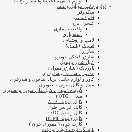
لوازم جانبی ساعت هوشمند و مچ بند
لوازم جانبی موبایل و تبلت
میکروفن
قلم لمسی
کنسول بازی
واقعیت مجازی
دسته بازی
لامپ و روشنایی
اسپیکر (بلندگو)
شارژر
شارژر فندکی خودرو
کابل شارژ و تبدیل
پاوربانک ( شارژر همراه )
هدفون ، هدست و هندزفری
کاور و لوازم جانبی ایرپاد، هدفون و هندزفری
مبدل و کابل صوتی ، تصویری
گیرنده ، مبدل ، کابل های صوتی و تصویری
مبدل ( OTG )
کابل و تبدیل AUX
کابل افزایش طول
کابل و تبدیل OTG
کابل و تبدیل HDMI
کارت خوان ( مموری خوان )
پایه نگهدارنده گوشی و تبلت