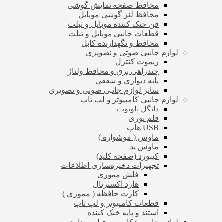
محافظ صفحه نمایش گوشی
محافظ لنز گوشی موبایل
فن خنک کننده موبایل و تبلت
قطعات جانبی موبایل و تبلت
محافظ و نگهدارنده کابل
لوازم جانبی صوتی و تصویری
ریموت کنترل
چندراهی برق و محافظ ولتاژ
پایه دیواری و سقفی
سایر لوازم جانبی صوتی و تصویری
لوازم جانبی کامپیوتر و لپ تاپ
دانگل بلوتوث
قلم نوری
USB هاب
ماوس ( موشواره )
ماوس پد
کیبورد (صفحه کلید)
تجهیزات ذخیره‌سازی اطلاعات
فلش مموری
هارد اکسترنال
کارت حافظه ( مموری )
قطعات کامپیوتر و لپ تاپ
استند و پایه خنک کننده
لوازم جانبی عکاسی و فیلم برداری