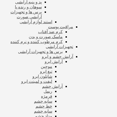
پد و پنبه آرایشی
سوهان و رنده پا
برس ها و تجهیزات
آرایشی صورت
استند لوازم آرایشی
مراقبت پوست
کرم ضد آفتاب
ماسک صورت و بدن
کرم مرطوب کننده و نرم کننده
تجهیزات آرایشی
برس ها و تجهیزات آرایشی
آرایش چشم و ابرو
آرایش ابرو
موچین
تیغ ابرو
شابلون ابرو
لیفت و لمینت ابرو
آرایش چشم
ریمل
فرمژه
سایه چشم
خط چشم
سایه چشم
مداد چشم