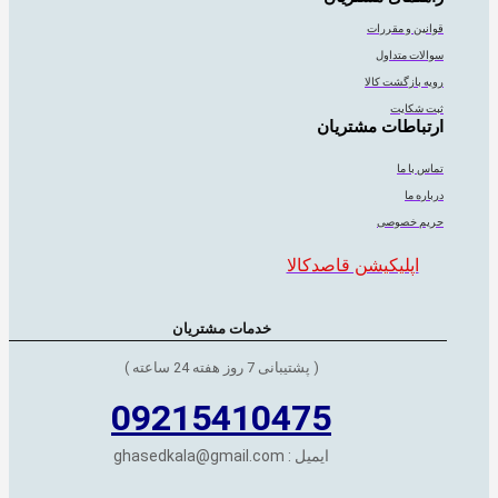
قوانین و مقررات
سوالات متداول
رویه بازگشت کالا
ثبت شکایت
ارتباطات مشتریان
تماس با ما
درباره ما
حریم خصوصی
اپلیکیشن قاصدکالا
خدمات مشتریان
( پشتیبانی 7 روز هفته 24 ساعته )
09215410475
ایمیل : ghasedkala@gmail.com