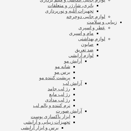
باتری، شارژر و متعلقات
تجهیزات آتلیه و نورپردازی
لوازم جانبی دوچرخه
زیبایی و سلامت
عطر و اسپری
مام و اسپری
لوازم بهداشتی
صابون
ضد تعریق
لوازم آرایشی
آرایش مو
شانه مو
برس مو
پرپشت کننده مو
آرایش لب
رژ لب جامد
رژ لب مایع
رژ لب مدادی
نرم کننده و بالم لب
آرایش صورت
ابزار پاکسازی پوست
تجهیزات زیبایی و آرایشی
برس و ابزار آرایشی