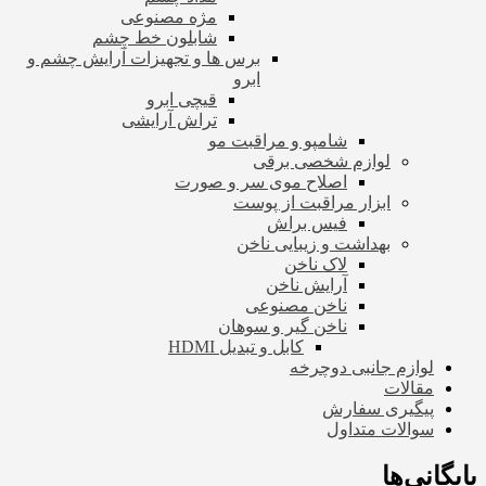
مژه مصنوعی
شابلون خط چشم
برس ها و تجهیزات آرایش چشم و
ابرو
قیچی ابرو
تراش آرایشی
شامپو و مراقبت مو
لوازم شخصی برقی
اصلاح موی سر و صورت
ابزار مراقبت از پوست
فیس براش
بهداشت و زیبایی ناخن
لاک ناخن
آرایش ناخن
ناخن مصنوعی
ناخن گیر و سوهان
کابل و تبدیل HDMI
لوازم جانبی دوچرخه
مقالات
پیگیری سفارش
سوالات متداول
بایگانی‌ها