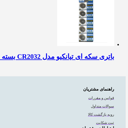
باتری سکه ای تیانکیو مدل CR2032 بسته 5 عددی
راهنمای مشتریان
قوانین و مقررات
سوالات متداول
رویه بازگشت کالا
ثبت شکایت