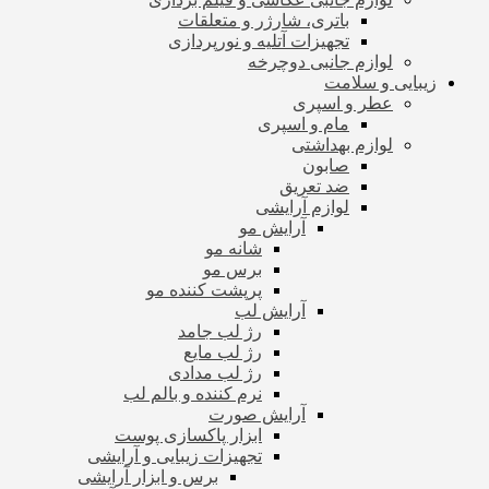
باتری، شارژر و متعلقات
تجهیزات آتلیه و نورپردازی
لوازم جانبی دوچرخه
زیبایی و سلامت
عطر و اسپری
مام و اسپری
لوازم بهداشتی
صابون
ضد تعریق
لوازم آرایشی
آرایش مو
شانه مو
برس مو
پرپشت کننده مو
آرایش لب
رژ لب جامد
رژ لب مایع
رژ لب مدادی
نرم کننده و بالم لب
آرایش صورت
ابزار پاکسازی پوست
تجهیزات زیبایی و آرایشی
برس و ابزار آرایشی