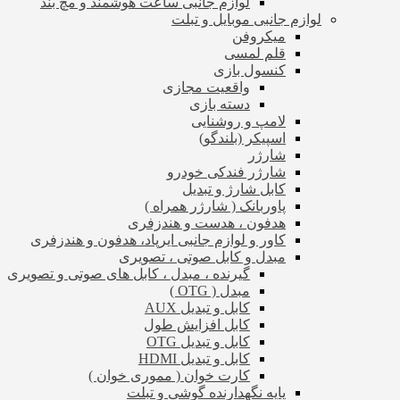
لوازم جانبی ساعت هوشمند و مچ بند
لوازم جانبی موبایل و تبلت
میکروفن
قلم لمسی
کنسول بازی
واقعیت مجازی
دسته بازی
لامپ و روشنایی
اسپیکر (بلندگو)
شارژر
شارژر فندکی خودرو
کابل شارژ و تبدیل
پاوربانک ( شارژر همراه )
هدفون ، هدست و هندزفری
کاور و لوازم جانبی ایرپاد، هدفون و هندزفری
مبدل و کابل صوتی ، تصویری
گیرنده ، مبدل ، کابل های صوتی و تصویری
مبدل ( OTG )
کابل و تبدیل AUX
کابل افزایش طول
کابل و تبدیل OTG
کابل و تبدیل HDMI
کارت خوان ( مموری خوان )
پایه نگهدارنده گوشی و تبلت