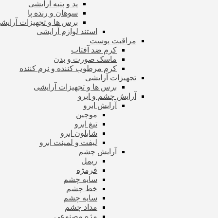
پد و پنبه آرایشی
سوهان و رنده پا
برس ها و تجهیزات آرای
استند لوازم آرایشی
مراقبت پوست
کرم ضد آفتاب
ماسک صورت و بدن
کرم مرطوب کننده و نرم کننده
تجهیزات آرایشی
برس ها و تجهیزات آرایشی
آرایش چشم و ابرو
آرایش ابرو
موچین
تیغ ابرو
شابلون ابرو
لیفت و لمینت ابرو
آرایش چشم
ریمل
فرمژه
سایه چشم
خط چشم
سایه چشم
مداد چشم
مژه مصنوعی