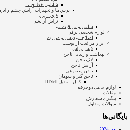
شابلون خط چشم
برس ها و تجهیزات آرایش چشم و ابرو
قیچی ابرو
تراش آرایشی
شامپو و مراقبت مو
لوازم شخصی برقی
اصلاح موی سر و صورت
ابزار مراقبت از پوست
فیس براش
بهداشت و زیبایی ناخن
لاک ناخن
آرایش ناخن
ناخن مصنوعی
ناخن گیر و سوهان
کابل و تبدیل HDMI
لوازم جانبی دوچرخه
مقالات
پیگیری سفارش
سوالات متداول
بایگانی‌ها
می 2024