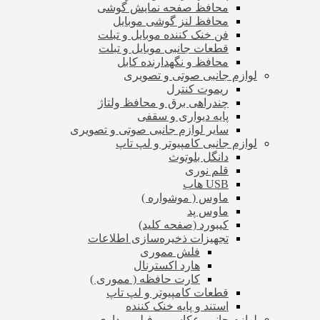
محافظ صفحه نمایش گوشی
محافظ لنز گوشی موبایل
فن خنک کننده موبایل و تبلت
قطعات جانبی موبایل و تبلت
محافظ و نگهدارنده کابل
لوازم جانبی صوتی و تصویری
ریموت کنترل
چندراهی برق و محافظ ولتاژ
پایه دیواری و سقفی
سایر لوازم جانبی صوتی و تصویری
لوازم جانبی کامپیوتر و لپ تاپ
دانگل بلوتوث
قلم نوری
USB هاب
ماوس ( موشواره )
ماوس پد
کیبورد (صفحه کلید)
تجهیزات ذخیره‌سازی اطلاعات
فلش مموری
هارد اکسترنال
کارت حافظه ( مموری )
قطعات کامپیوتر و لپ تاپ
استند و پایه خنک کننده
لوازم جانبی عکاسی و فیلم برداری