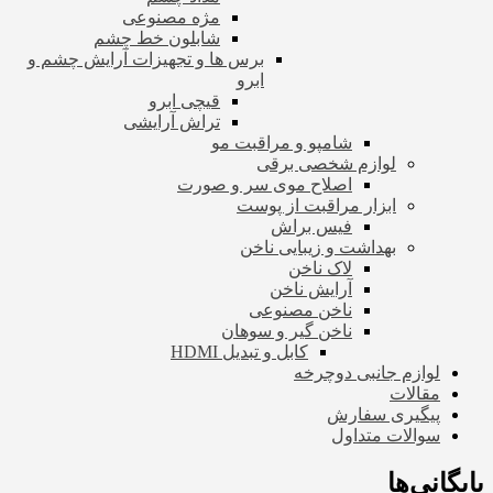
مژه مصنوعی
شابلون خط چشم
برس ها و تجهیزات آرایش چشم و
ابرو
قیچی ابرو
تراش آرایشی
شامپو و مراقبت مو
لوازم شخصی برقی
اصلاح موی سر و صورت
ابزار مراقبت از پوست
فیس براش
بهداشت و زیبایی ناخن
لاک ناخن
آرایش ناخن
ناخن مصنوعی
ناخن گیر و سوهان
کابل و تبدیل HDMI
لوازم جانبی دوچرخه
مقالات
پیگیری سفارش
سوالات متداول
بایگانی‌ها