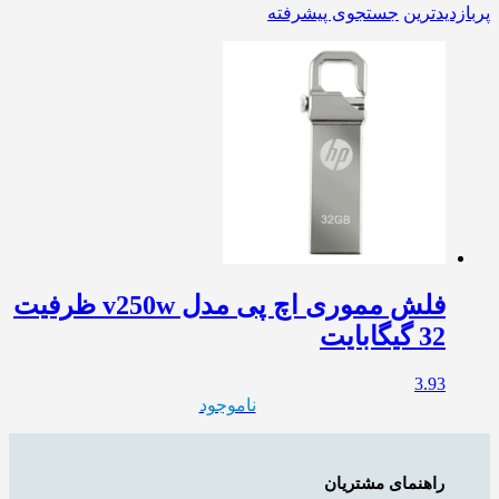
پربازدیدترین
جستجوی پیشرفته
فلش مموری اچ پی مدل v250w ظرفیت
32 گیگابایت
3.93
ناموجود
راهنمای مشتریان