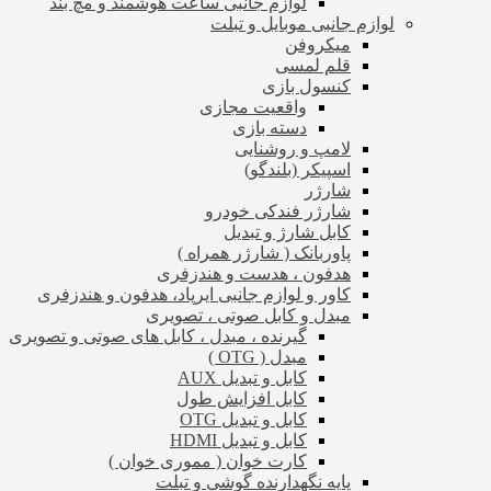
لوازم جانبی ساعت هوشمند و مچ بند
لوازم جانبی موبایل و تبلت
میکروفن
قلم لمسی
کنسول بازی
واقعیت مجازی
دسته بازی
لامپ و روشنایی
اسپیکر (بلندگو)
شارژر
شارژر فندکی خودرو
کابل شارژ و تبدیل
پاوربانک ( شارژر همراه )
هدفون ، هدست و هندزفری
کاور و لوازم جانبی ایرپاد، هدفون و هندزفری
مبدل و کابل صوتی ، تصویری
گیرنده ، مبدل ، کابل های صوتی و تصویری
مبدل ( OTG )
کابل و تبدیل AUX
کابل افزایش طول
کابل و تبدیل OTG
کابل و تبدیل HDMI
کارت خوان ( مموری خوان )
پایه نگهدارنده گوشی و تبلت