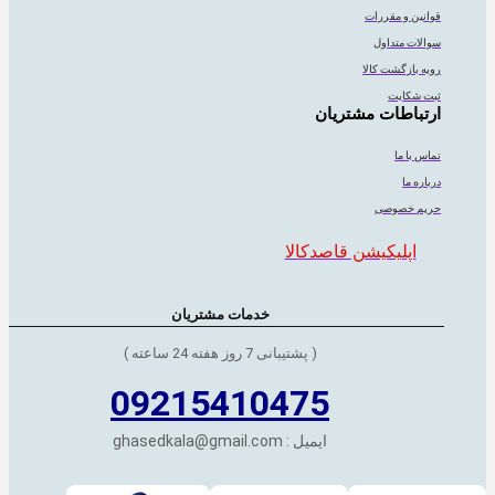
قوانین و مقررات
سوالات متداول
رویه بازگشت کالا
ثبت شکایت
ارتباطات مشتریان
تماس با ما
درباره ما
حریم خصوصی
اپلیکیشن قاصدکالا
خدمات مشتریان
( پشتیبانی 7 روز هفته 24 ساعته )
09215410475
ایمیل : ghasedkala@gmail.com