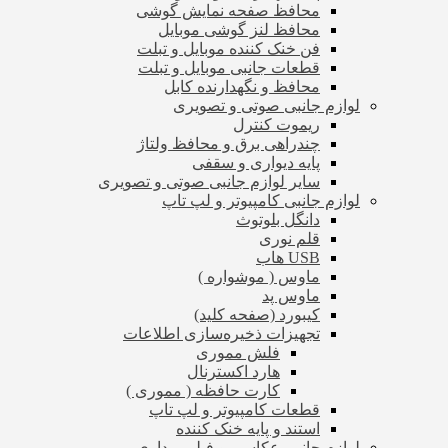
محافظ صفحه نمایش گوشی
محافظ لنز گوشی موبایل
فن خنک کننده موبایل و تبلت
قطعات جانبی موبایل و تبلت
محافظ و نگهدارنده کابل
لوازم جانبی صوتی و تصویری
ریموت کنترل
چندراهی برق و محافظ ولتاژ
پایه دیواری و سقفی
سایر لوازم جانبی صوتی و تصویری
لوازم جانبی کامپیوتر و لپ تاپ
دانگل بلوتوث
قلم نوری
USB هاب
ماوس ( موشواره )
ماوس پد
کیبورد (صفحه کلید)
تجهیزات ذخیره‌سازی اطلاعات
فلش مموری
هارد اکسترنال
کارت حافظه ( مموری )
قطعات کامپیوتر و لپ تاپ
استند و پایه خنک کننده
لوازم جانبی عکاسی و فیلم برداری