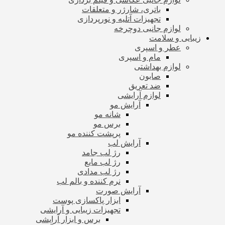
باتری، شارژر و متعلقات
تجهیزات آتلیه و نورپردازی
لوازم جانبی دوچرخه
زیبایی و سلامت
عطر و اسپری
مام و اسپری
لوازم بهداشتی
صابون
ضد تعریق
لوازم آرایشی
آرایش مو
شانه مو
برس مو
پرپشت کننده مو
آرایش لب
رژ لب جامد
رژ لب مایع
رژ لب مدادی
نرم کننده و بالم لب
آرایش صورت
ابزار پاکسازی پوست
تجهیزات زیبایی و آرایشی
برس و ابزار آرایشی