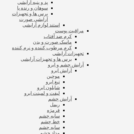
پد و پنبه آرایشی
سوهان و رنده پا
برس ها و تجهیزات
آرایشی صورت
استند لوازم آرایشی
مراقبت پوست
کرم ضد آفتاب
ماسک صورت و بدن
کرم مرطوب کننده و نرم کننده
تجهیزات آرایشی
برس ها و تجهیزات آرایشی
آرایش چشم و ابرو
آرایش ابرو
موچین
تیغ ابرو
شابلون ابرو
لیفت و لمینت ابرو
آرایش چشم
ریمل
فرمژه
سایه چشم
خط چشم
سایه چشم
مداد چشم