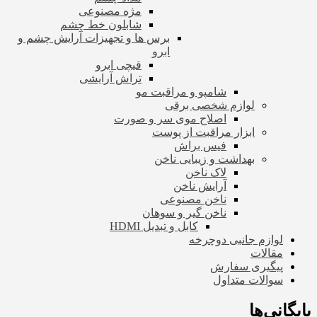
مژه مصنوعی
شابلون خط چشم
برس ها و تجهیزات آرایش چشم و
ابرو
قیچی ابرو
تراش آرایشی
شامپو و مراقبت مو
لوازم شخصی برقی
اصلاح موی سر و صورت
ابزار مراقبت از پوست
فیس براش
بهداشت و زیبایی ناخن
لاک ناخن
آرایش ناخن
ناخن مصنوعی
ناخن گیر و سوهان
کابل و تبدیل HDMI
لوازم جانبی دوچرخه
مقالات
پیگیری سفارش
سوالات متداول
بایگانی‌ها