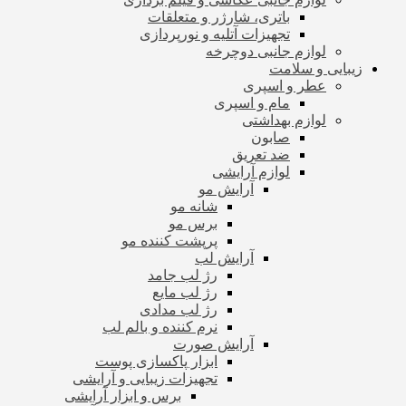
باتری، شارژر و متعلقات
تجهیزات آتلیه و نورپردازی
لوازم جانبی دوچرخه
زیبایی و سلامت
عطر و اسپری
مام و اسپری
لوازم بهداشتی
صابون
ضد تعریق
لوازم آرایشی
آرایش مو
شانه مو
برس مو
پرپشت کننده مو
آرایش لب
رژ لب جامد
رژ لب مایع
رژ لب مدادی
نرم کننده و بالم لب
آرایش صورت
ابزار پاکسازی پوست
تجهیزات زیبایی و آرایشی
برس و ابزار آرایشی