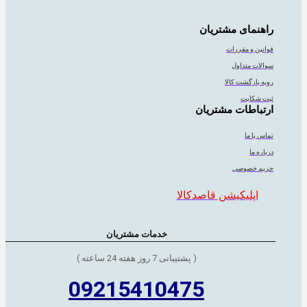
راهنمای مشتریان
قوانین و مقررات
سوالات متداول
رویه بازگشت کالا
ثبت شکایت
ارتباطات مشتریان
تماس با ما
درباره ما
حریم خصوصی
اپلیکیشن قاصدکالا
خدمات مشتریان
( پشتیبانی 7 روز هفته 24 ساعته )
09215410475