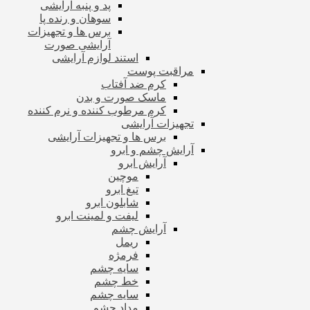
پد و پنبه آرایشی
سوهان و رنده پا
برس ها و تجهیزات
آرایشی صورت
استند لوازم آرایشی
مراقبت پوست
کرم ضد آفتاب
ماسک صورت و بدن
کرم مرطوب کننده و نرم کننده
تجهیزات آرایشی
برس ها و تجهیزات آرایشی
آرایش چشم و ابرو
آرایش ابرو
موچین
تیغ ابرو
شابلون ابرو
لیفت و لمینت ابرو
آرایش چشم
ریمل
فرمژه
سایه چشم
خط چشم
سایه چشم
مداد چشم