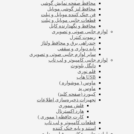
محافظ صفحه نمایش گوشی
محافظ لنز گوشی موبایل
فن خنک کننده موبایل و تبلت
قطعات جانبی موبایل و تبلت
محافظ و نگهدارنده کابل
لوازم جانبی صوتی و تصویری
ریموت کنترل
چندراهی برق و محافظ ولتاژ
پایه دیواری و سقفی
سایر لوازم جانبی صوتی و تصویری
لوازم جانبی کامپیوتر و لپ تاپ
دانگل بلوتوث
قلم نوری
USB هاب
ماوس ( موشواره )
ماوس پد
کیبورد (صفحه کلید)
تجهیزات ذخیره‌سازی اطلاعات
فلش مموری
هارد اکسترنال
کارت حافظه ( مموری )
قطعات کامپیوتر و لپ تاپ
استند و پایه خنک کننده
لوازم جانبی عکاسی و فیلم برداری