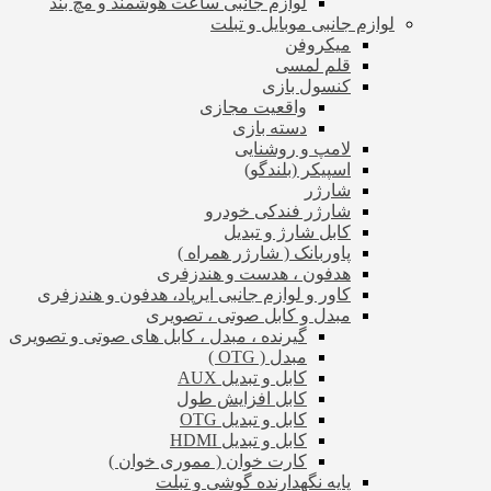
لوازم جانبی ساعت هوشمند و مچ بند
لوازم جانبی موبایل و تبلت
میکروفن
قلم لمسی
کنسول بازی
واقعیت مجازی
دسته بازی
لامپ و روشنایی
اسپیکر (بلندگو)
شارژر
شارژر فندکی خودرو
کابل شارژ و تبدیل
پاوربانک ( شارژر همراه )
هدفون ، هدست و هندزفری
کاور و لوازم جانبی ایرپاد، هدفون و هندزفری
مبدل و کابل صوتی ، تصویری
گیرنده ، مبدل ، کابل های صوتی و تصویری
مبدل ( OTG )
کابل و تبدیل AUX
کابل افزایش طول
کابل و تبدیل OTG
کابل و تبدیل HDMI
کارت خوان ( مموری خوان )
پایه نگهدارنده گوشی و تبلت