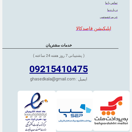
تماس با ما
درباره ما
حریم خصوصی
اپلیکیشن قاصدکالا
خدمات مشتریان
( پشتیبانی 7 روز هفته 24 ساعته )
09215410475
ایمیل : ghasedkala@gmail.com