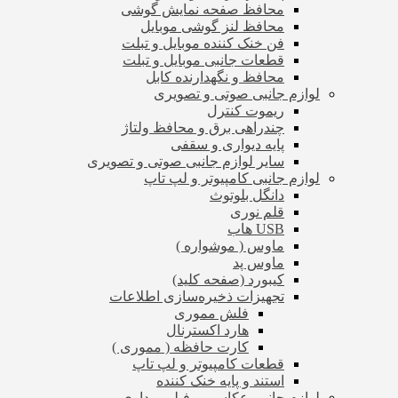
محافظ صفحه نمایش گوشی
محافظ لنز گوشی موبایل
فن خنک کننده موبایل و تبلت
قطعات جانبی موبایل و تبلت
محافظ و نگهدارنده کابل
لوازم جانبی صوتی و تصویری
ریموت کنترل
چندراهی برق و محافظ ولتاژ
پایه دیواری و سقفی
سایر لوازم جانبی صوتی و تصویری
لوازم جانبی کامپیوتر و لپ تاپ
دانگل بلوتوث
قلم نوری
USB هاب
ماوس ( موشواره )
ماوس پد
کیبورد (صفحه کلید)
تجهیزات ذخیره‌سازی اطلاعات
فلش مموری
هارد اکسترنال
کارت حافظه ( مموری )
قطعات کامپیوتر و لپ تاپ
استند و پایه خنک کننده
لوازم جانبی عکاسی و فیلم برداری