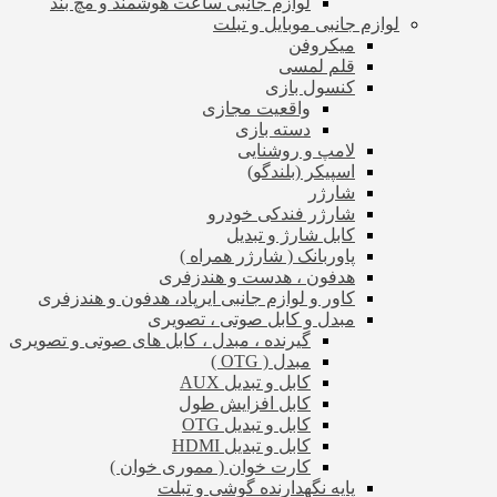
لوازم جانبی ساعت هوشمند و مچ بند
لوازم جانبی موبایل و تبلت
میکروفن
قلم لمسی
کنسول بازی
واقعیت مجازی
دسته بازی
لامپ و روشنایی
اسپیکر (بلندگو)
شارژر
شارژر فندکی خودرو
کابل شارژ و تبدیل
پاوربانک ( شارژر همراه )
هدفون ، هدست و هندزفری
کاور و لوازم جانبی ایرپاد، هدفون و هندزفری
مبدل و کابل صوتی ، تصویری
گیرنده ، مبدل ، کابل های صوتی و تصویری
مبدل ( OTG )
کابل و تبدیل AUX
کابل افزایش طول
کابل و تبدیل OTG
کابل و تبدیل HDMI
کارت خوان ( مموری خوان )
پایه نگهدارنده گوشی و تبلت