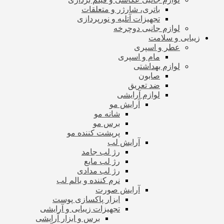
باتری، شارژر و متعلقات
تجهیزات آتلیه و نورپردازی
لوازم جانبی دوچرخه
زیبایی و سلامت
عطر و اسپری
مام و اسپری
لوازم بهداشتی
صابون
ضد تعریق
لوازم آرایشی
آرایش مو
شانه مو
برس مو
پرپشت کننده مو
آرایش لب
رژ لب جامد
رژ لب مایع
رژ لب مدادی
نرم کننده و بالم لب
آرایش صورت
ابزار پاکسازی پوست
تجهیزات زیبایی و آرایشی
برس و ابزار آرایشی