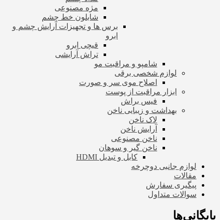
مژه مصنوعی
شابلون خط چشم
برس ها و تجهیزات آرایش چشم و
ابرو
قیچی ابرو
تراش آرایشی
شامپو و مراقبت مو
لوازم شخصی برقی
اصلاح موی سر و صورت
ابزار مراقبت از پوست
فیس براش
بهداشت و زیبایی ناخن
لاک ناخن
آرایش ناخن
ناخن مصنوعی
ناخن گیر و سوهان
کابل و تبدیل HDMI
لوازم جانبی دوچرخه
مقالات
پیگیری سفارش
سوالات متداول
بایگانی‌ها