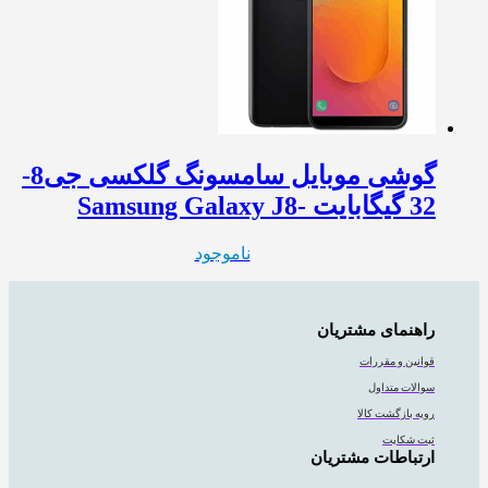
گوشی موبایل سامسونگ گلکسی جی8-
32 گیگابایت -Samsung Galaxy J8
ناموجود
راهنمای مشتریان
قوانین و مقررات
سوالات متداول
رویه بازگشت کالا
ثبت شکایت
ارتباطات مشتریان