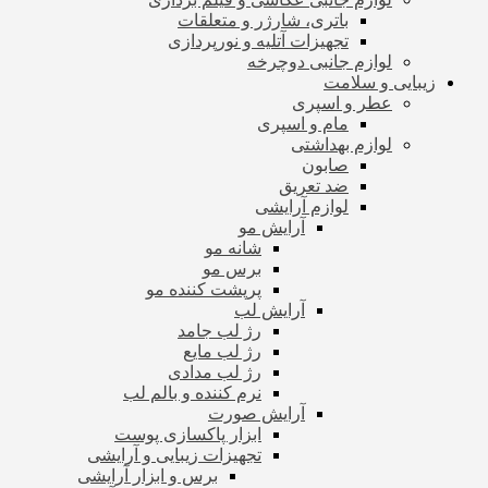
باتری، شارژر و متعلقات
تجهیزات آتلیه و نورپردازی
لوازم جانبی دوچرخه
زیبایی و سلامت
عطر و اسپری
مام و اسپری
لوازم بهداشتی
صابون
ضد تعریق
لوازم آرایشی
آرایش مو
شانه مو
برس مو
پرپشت کننده مو
آرایش لب
رژ لب جامد
رژ لب مایع
رژ لب مدادی
نرم کننده و بالم لب
آرایش صورت
ابزار پاکسازی پوست
تجهیزات زیبایی و آرایشی
برس و ابزار آرایشی