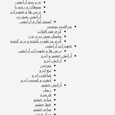
پد و پنبه آرایشی
سوهان و رنده پا
برس ها و تجهیزات
آرایشی صورت
استند لوازم آرایشی
مراقبت پوست
کرم ضد آفتاب
ماسک صورت و بدن
کرم مرطوب کننده و نرم کننده
تجهیزات آرایشی
برس ها و تجهیزات آرایشی
آرایش چشم و ابرو
آرایش ابرو
موچین
تیغ ابرو
شابلون ابرو
لیفت و لمینت ابرو
آرایش چشم
ریمل
فرمژه
سایه چشم
خط چشم
سایه چشم
مداد چشم