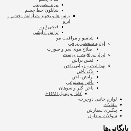
مژه مصنوعی
شابلون خط چشم
برس ها و تجهیزات آرایش چشم و
ابرو
قیچی ابرو
تراش آرایشی
شامپو و مراقبت مو
لوازم شخصی برقی
اصلاح موی سر و صورت
ابزار مراقبت از پوست
فیس براش
بهداشت و زیبایی ناخن
لاک ناخن
آرایش ناخن
ناخن مصنوعی
ناخن گیر و سوهان
کابل و تبدیل HDMI
لوازم جانبی دوچرخه
مقالات
پیگیری سفارش
سوالات متداول
بایگانی‌ها