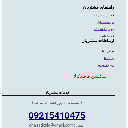
راهنمای مشتریان
قوانین و مقررات
سوالات متداول
رویه بازگشت کالا
ثبت شکایت
ارتباطات مشتریان
تماس با ما
درباره ما
حریم خصوصی
اپلیکیشن قاصدکالا
خدمات مشتریان
( پشتیبانی 7 روز هفته 24 ساعته )
09215410475
ایمیل : ghasedkala@gmail.com