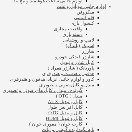
لوازم جانبی ساعت هوشمند و مچ بند
لوازم جانبی موبایل و تبلت
میکروفن
قلم لمسی
کنسول بازی
واقعیت مجازی
دسته بازی
لامپ و روشنایی
اسپیکر (بلندگو)
شارژر
شارژر فندکی خودرو
کابل شارژ و تبدیل
پاوربانک ( شارژر همراه )
هدفون ، هدست و هندزفری
کاور و لوازم جانبی ایرپاد، هدفون و هندزفری
مبدل و کابل صوتی ، تصویری
گیرنده ، مبدل ، کابل های صوتی و تصویری
مبدل ( OTG )
کابل و تبدیل AUX
کابل افزایش طول
کابل و تبدیل OTG
کابل و تبدیل HDMI
کارت خوان ( مموری خوان )
پایه نگهدارنده گوشی و تبلت