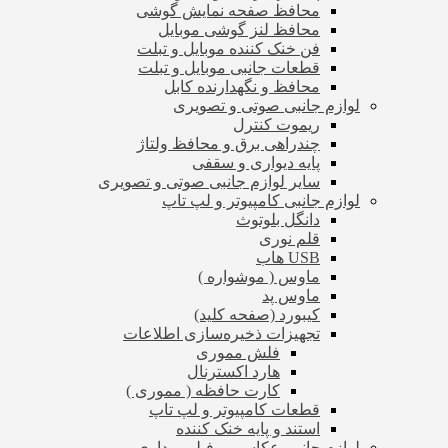
محافظ صفحه نمایش گوشی
محافظ لنز گوشی موبایل
فن خنک کننده موبایل و تبلت
قطعات جانبی موبایل و تبلت
محافظ و نگهدارنده کابل
لوازم جانبی صوتی و تصویری
ریموت کنترل
چندراهی برق و محافظ ولتاژ
پایه دیواری و سقفی
سایر لوازم جانبی صوتی و تصویری
لوازم جانبی کامپیوتر و لپ تاپ
دانگل بلوتوث
قلم نوری
USB هاب
ماوس ( موشواره )
ماوس پد
کیبورد (صفحه کلید)
تجهیزات ذخیره‌سازی اطلاعات
فلش مموری
هارد اکسترنال
کارت حافظه ( مموری )
قطعات کامپیوتر و لپ تاپ
استند و پایه خنک کننده
لوازم جانبی عکاسی و فیلم برداری