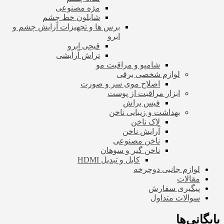
مژه مصنوعی
شابلون خط چشم
برس ها و تجهیزات آرایش چشم و
ابرو
قیچی ابرو
تراش آرایشی
شامپو و مراقبت مو
لوازم شخصی برقی
اصلاح موی سر و صورت
ابزار مراقبت از پوست
فیس براش
بهداشت و زیبایی ناخن
لاک ناخن
آرایش ناخن
ناخن مصنوعی
ناخن گیر و سوهان
کابل و تبدیل HDMI
لوازم جانبی دوچرخه
مقالات
پیگیری سفارش
سوالات متداول
بایگانی‌ها