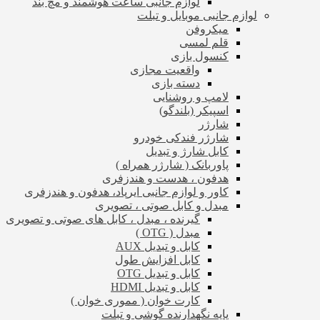
لوازم جانبی ساعت هوشمند و مچ بند
لوازم جانبی موبایل و تبلت
میکروفن
قلم لمسی
کنسول بازی
واقعیت مجازی
دسته بازی
لامپ و روشنایی
اسپیکر (بلندگو)
شارژر
شارژر فندکی خودرو
کابل شارژ و تبدیل
پاوربانک ( شارژر همراه )
هدفون ، هدست و هندزفری
کاور و لوازم جانبی ایرپاد، هدفون و هندزفری
مبدل و کابل صوتی ، تصویری
گیرنده ، مبدل ، کابل های صوتی و تصویری
مبدل ( OTG )
کابل و تبدیل AUX
کابل افزایش طول
کابل و تبدیل OTG
کابل و تبدیل HDMI
کارت خوان ( مموری خوان )
پایه نگهدارنده گوشی و تبلت