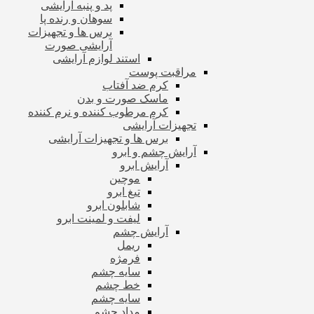
پد و پنبه آرایشی
سوهان و رنده پا
برس ها و تجهیزات
آرایشی صورت
استند لوازم آرایشی
مراقبت پوست
کرم ضد آفتاب
ماسک صورت و بدن
کرم مرطوب کننده و نرم کننده
تجهیزات آرایشی
برس ها و تجهیزات آرایشی
آرایش چشم و ابرو
آرایش ابرو
موچین
تیغ ابرو
شابلون ابرو
لیفت و لمینت ابرو
آرایش چشم
ریمل
فرمژه
سایه چشم
خط چشم
سایه چشم
مداد چشم