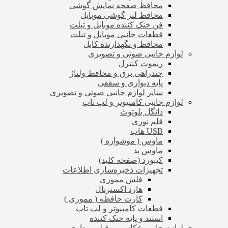
محافظ صفحه نمایش گوشی
محافظ لنز گوشی موبایل
فن خنک کننده موبایل و تبلت
قطعات جانبی موبایل و تبلت
محافظ و نگهدارنده کابل
لوازم جانبی صوتی و تصویری
ریموت کنترل
چندراهی برق و محافظ ولتاژ
پایه دیواری و سقفی
سایر لوازم جانبی صوتی و تصویری
لوازم جانبی کامپیوتر و لپ تاپ
دانگل بلوتوث
قلم نوری
USB هاب
ماوس ( موشواره )
ماوس پد
کیبورد (صفحه کلید)
تجهیزات ذخیره‌سازی اطلاعات
فلش مموری
هارد اکسترنال
کارت حافظه ( مموری )
قطعات کامپیوتر و لپ تاپ
استند و پایه خنک کننده
لوازم جانبی عکاسی و فیلم برداری