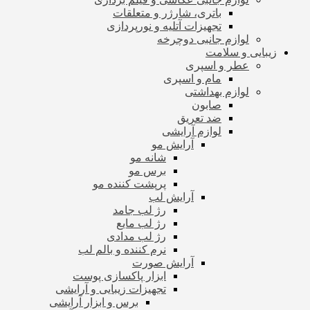
باتری، شارژر و متعلقات
تجهیزات آتلیه و نورپردازی
لوازم جانبی دوچرخه
زیبایی و سلامت
عطر و اسپری
مام و اسپری
لوازم بهداشتی
صابون
ضد تعریق
لوازم آرایشی
آرایش مو
شانه مو
برس مو
پرپشت کننده مو
آرایش لب
رژ لب جامد
رژ لب مایع
رژ لب مدادی
نرم کننده و بالم لب
آرایش صورت
ابزار پاکسازی پوست
تجهیزات زیبایی و آرایشی
برس و ابزار آرایشی