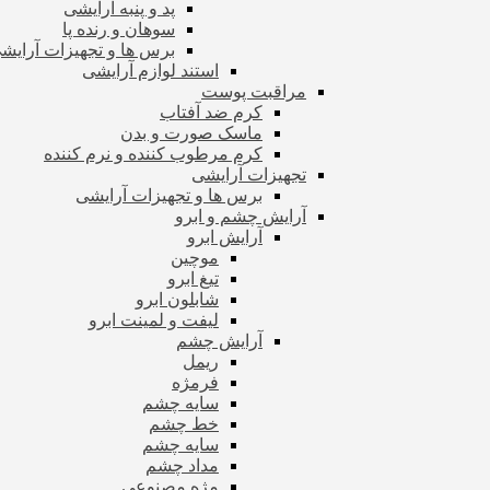
پد و پنبه آرایشی
سوهان و رنده پا
برس ها و تجهیزات آرای
استند لوازم آرایشی
مراقبت پوست
کرم ضد آفتاب
ماسک صورت و بدن
کرم مرطوب کننده و نرم کننده
تجهیزات آرایشی
برس ها و تجهیزات آرایشی
آرایش چشم و ابرو
آرایش ابرو
موچین
تیغ ابرو
شابلون ابرو
لیفت و لمینت ابرو
آرایش چشم
ریمل
فرمژه
سایه چشم
خط چشم
سایه چشم
مداد چشم
مژه مصنوعی