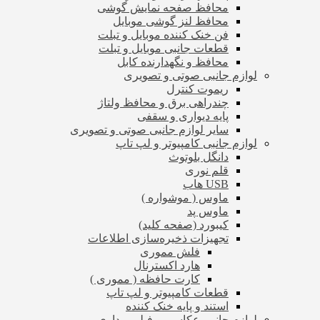
محافظ صفحه نمایش گوشی
محافظ لنز گوشی موبایل
فن خنک کننده موبایل و تبلت
قطعات جانبی موبایل و تبلت
محافظ و نگهدارنده کابل
لوازم جانبی صوتی و تصویری
ریموت کنترل
چندراهی برق و محافظ ولتاژ
پایه دیواری و سقفی
سایر لوازم جانبی صوتی و تصویری
لوازم جانبی کامپیوتر و لپ تاپ
دانگل بلوتوث
قلم نوری
USB هاب
ماوس ( موشواره )
ماوس پد
کیبورد (صفحه کلید)
تجهیزات ذخیره‌سازی اطلاعات
فلش مموری
هارد اکسترنال
کارت حافظه ( مموری )
قطعات کامپیوتر و لپ تاپ
استند و پایه خنک کننده
لوازم جانبی عکاسی و فیلم برداری