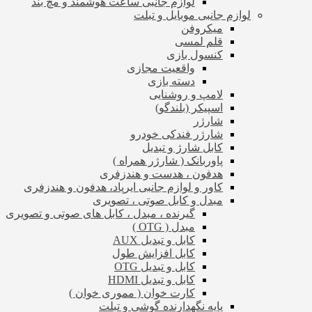
لوازم جانبی ساعت هوشمند و مچ بند
لوازم جانبی موبایل و تبلت
میکروفن
قلم لمسی
کنسول بازی
واقعیت مجازی
دسته بازی
لامپ و روشنایی
اسپیکر (بلندگو)
شارژر
شارژر فندکی خودرو
کابل شارژ و تبدیل
پاوربانک ( شارژر همراه )
هدفون ، هدست و هندزفری
کاور و لوازم جانبی ایرپاد، هدفون و هندزفری
مبدل و کابل صوتی ، تصویری
گیرنده ، مبدل ، کابل های صوتی و تصویری
مبدل ( OTG )
کابل و تبدیل AUX
کابل افزایش طول
کابل و تبدیل OTG
کابل و تبدیل HDMI
کارت خوان ( مموری خوان )
پایه نگهدارنده گوشی و تبلت