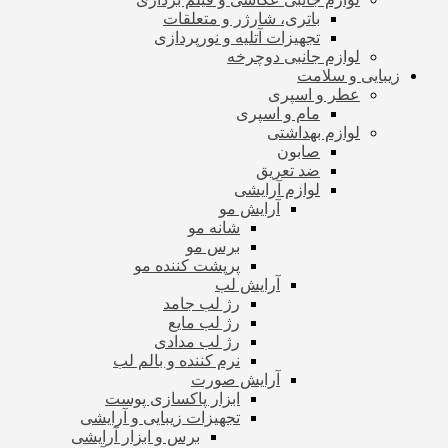
باتری، شارژر و متعلقات
تجهیزات آتلیه و نورپردازی
لوازم جانبی دوچرخه
زیبایی و سلامت
عطر و اسپری
مام و اسپری
لوازم بهداشتی
صابون
ضد تعریق
لوازم آرایشی
آرایش مو
شانه مو
برس مو
پرپشت کننده مو
آرایش لب
رژ لب جامد
رژ لب مایع
رژ لب مدادی
نرم کننده و بالم لب
آرایش صورت
ابزار پاکسازی پوست
تجهیزات زیبایی و آرایشی
برس و ابزار آرایشی