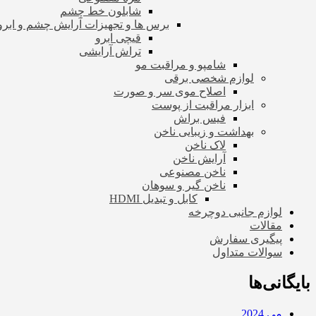
شابلون خط چشم
برس ها و تجهیزات آرایش چشم و ابرو
قیچی ابرو
تراش آرایشی
شامپو و مراقبت مو
لوازم شخصی برقی
اصلاح موی سر و صورت
ابزار مراقبت از پوست
فیس براش
بهداشت و زیبایی ناخن
لاک ناخن
آرایش ناخن
ناخن مصنوعی
ناخن گیر و سوهان
کابل و تبدیل HDMI
لوازم جانبی دوچرخه
مقالات
پیگیری سفارش
سوالات متداول
بایگانی‌ها
می 2024