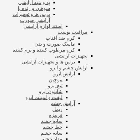
پد و پنبه آرایشی
سوهان و رنده پا
برس ها و تجهیزات
آرایشی صورت
استند لوازم آرایشی
مراقبت پوست
کرم ضد آفتاب
ماسک صورت و بدن
کرم مرطوب کننده و نرم کننده
تجهیزات آرایشی
برس ها و تجهیزات آرایشی
آرایش چشم و ابرو
آرایش ابرو
موچین
تیغ ابرو
شابلون ابرو
لیفت و لمینت ابرو
آرایش چشم
ریمل
فرمژه
سایه چشم
خط چشم
سایه چشم
مداد چشم