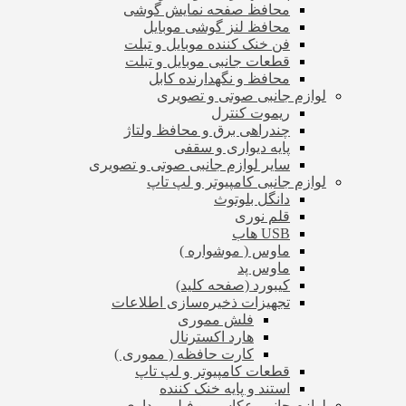
محافظ صفحه نمایش گوشی
محافظ لنز گوشی موبایل
فن خنک کننده موبایل و تبلت
قطعات جانبی موبایل و تبلت
محافظ و نگهدارنده کابل
لوازم جانبی صوتی و تصویری
ریموت کنترل
چندراهی برق و محافظ ولتاژ
پایه دیواری و سقفی
سایر لوازم جانبی صوتی و تصویری
لوازم جانبی کامپیوتر و لپ تاپ
دانگل بلوتوث
قلم نوری
USB هاب
ماوس ( موشواره )
ماوس پد
کیبورد (صفحه کلید)
تجهیزات ذخیره‌سازی اطلاعات
فلش مموری
هارد اکسترنال
کارت حافظه ( مموری )
قطعات کامپیوتر و لپ تاپ
استند و پایه خنک کننده
لوازم جانبی عکاسی و فیلم برداری