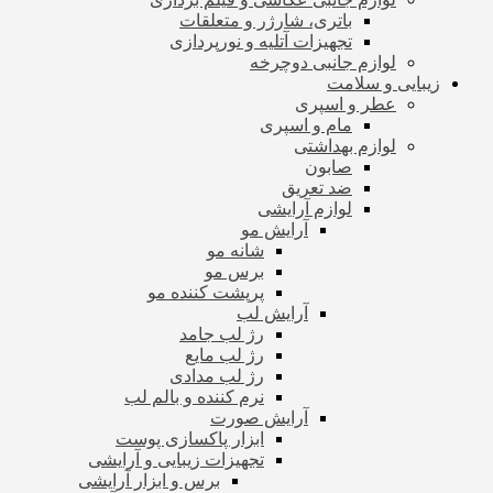
باتری، شارژر و متعلقات
تجهیزات آتلیه و نورپردازی
لوازم جانبی دوچرخه
زیبایی و سلامت
عطر و اسپری
مام و اسپری
لوازم بهداشتی
صابون
ضد تعریق
لوازم آرایشی
آرایش مو
شانه مو
برس مو
پرپشت کننده مو
آرایش لب
رژ لب جامد
رژ لب مایع
رژ لب مدادی
نرم کننده و بالم لب
آرایش صورت
ابزار پاکسازی پوست
تجهیزات زیبایی و آرایشی
برس و ابزار آرایشی