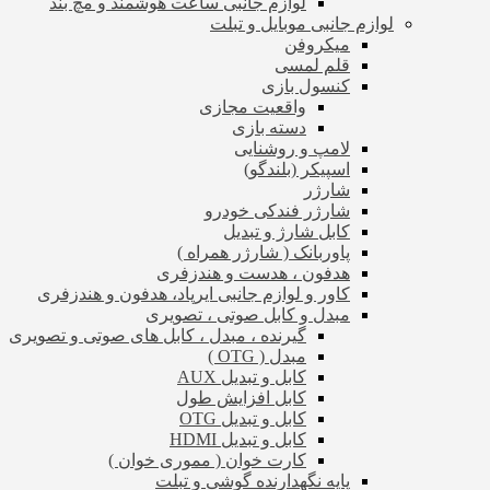
لوازم جانبی ساعت هوشمند و مچ بند
لوازم جانبی موبایل و تبلت
میکروفن
قلم لمسی
کنسول بازی
واقعیت مجازی
دسته بازی
لامپ و روشنایی
اسپیکر (بلندگو)
شارژر
شارژر فندکی خودرو
کابل شارژ و تبدیل
پاوربانک ( شارژر همراه )
هدفون ، هدست و هندزفری
کاور و لوازم جانبی ایرپاد، هدفون و هندزفری
مبدل و کابل صوتی ، تصویری
گیرنده ، مبدل ، کابل های صوتی و تصویری
مبدل ( OTG )
کابل و تبدیل AUX
کابل افزایش طول
کابل و تبدیل OTG
کابل و تبدیل HDMI
کارت خوان ( مموری خوان )
پایه نگهدارنده گوشی و تبلت