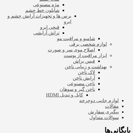
مژه مصنوعی
شابلون خط چشم
برس ها و تجهیزات آرایش چشم و
ابرو
قیچی ابرو
تراش آرایشی
شامپو و مراقبت مو
لوازم شخصی برقی
اصلاح موی سر و صورت
ابزار مراقبت از پوست
فیس براش
بهداشت و زیبایی ناخن
لاک ناخن
آرایش ناخن
ناخن مصنوعی
ناخن گیر و سوهان
کابل و تبدیل HDMI
لوازم جانبی دوچرخه
مقالات
پیگیری سفارش
سوالات متداول
بایگانی‌ها