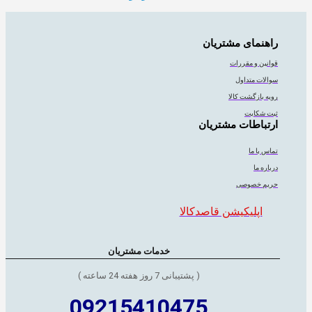
راهنمای مشتریان
قوانین و مقررات
سوالات متداول
رویه بازگشت کالا
ثبت شکایت
ارتباطات مشتریان
تماس با ما
درباره ما
حریم خصوصی
اپلیکیشن قاصدکالا
خدمات مشتریان
( پشتیبانی 7 روز هفته 24 ساعته )
09215410475