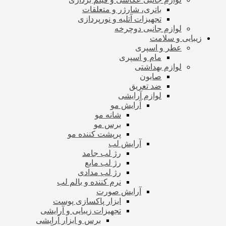
باتری، شارژر و متعلقات
تجهیزات آتلیه و نورپردازی
لوازم جانبی دوچرخه
زیبایی و سلامت
عطر و اسپری
مام و اسپری
لوازم بهداشتی
صابون
ضد تعریق
لوازم آرایشی
آرایش مو
شانه مو
برس مو
پرپشت کننده مو
آرایش لب
رژ لب جامد
رژ لب مایع
رژ لب مدادی
نرم کننده و بالم لب
آرایش صورت
ابزار پاکسازی پوست
تجهیزات زیبایی و آرایشی
برس و ابزار آرایشی