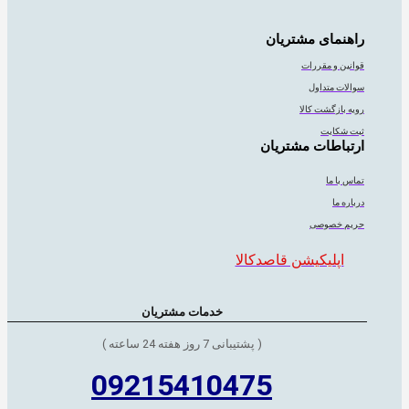
راهنمای مشتریان
قوانین و مقررات
سوالات متداول
رویه بازگشت کالا
ثبت شکایت
ارتباطات مشتریان
تماس با ما
درباره ما
حریم خصوصی
اپلیکیشن قاصدکالا
خدمات مشتریان
( پشتیبانی 7 روز هفته 24 ساعته )
09215410475