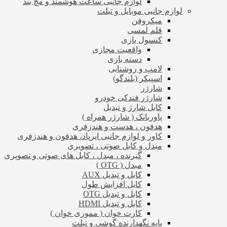
لوازم جانبی ساعت هوشمند و مچ بند
لوازم جانبی موبایل و تبلت
میکروفن
قلم لمسی
کنسول بازی
واقعیت مجازی
دسته بازی
لامپ و روشنایی
اسپیکر (بلندگو)
شارژر
شارژر فندکی خودرو
کابل شارژ و تبدیل
پاوربانک ( شارژر همراه )
هدفون ، هدست و هندزفری
کاور و لوازم جانبی ایرپاد، هدفون و هندزفری
مبدل و کابل صوتی ، تصویری
گیرنده ، مبدل ، کابل های صوتی و تصویری
مبدل ( OTG )
کابل و تبدیل AUX
کابل افزایش طول
کابل و تبدیل OTG
کابل و تبدیل HDMI
کارت خوان ( مموری خوان )
پایه نگهدارنده گوشی و تبلت