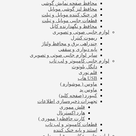
محافظ صفحه نمایش گوشی
محافظ لنز گوشی موبایل
فن خنک کننده موبایل و تبلت
قطعات جانبی موبایل و تبلت
محافظ و نگهدارنده کابل
لوازم جانبی صوتی و تصویری
ریموت کنترل
چندراهی برق و محافظ ولتاژ
پایه دیواری و سقفی
سایر لوازم جانبی صوتی و تصویری
لوازم جانبی کامپیوتر و لپ تاپ
دانگل بلوتوث
قلم نوری
USB هاب
ماوس ( موشواره )
ماوس پد
کیبورد (صفحه کلید)
تجهیزات ذخیره‌سازی اطلاعات
فلش مموری
هارد اکسترنال
کارت حافظه ( مموری )
قطعات کامپیوتر و لپ تاپ
استند و پایه خنک کننده
لوازم جانبی عکاسی و فیلم برداری