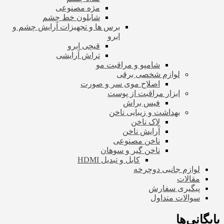
مژه مصنوعی
شابلون خط چشم
برس ها و تجهیزات آرایش چشم و
ابرو
قیچی ابرو
تراش آرایشی
شامپو و مراقبت مو
لوازم شخصی برقی
اصلاح موی سر و صورت
ابزار مراقبت از پوست
فیس براش
بهداشت و زیبایی ناخن
لاک ناخن
آرایش ناخن
ناخن مصنوعی
ناخن گیر و سوهان
کابل و تبدیل HDMI
لوازم جانبی دوچرخه
مقالات
پیگیری سفارش
سوالات متداول
بایگانی‌ها