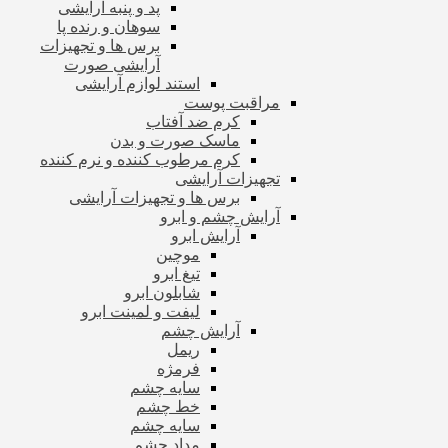
پد و پنبه آرایشی
سوهان و رنده پا
برس ها و تجهیزات
آرایشی صورت
استند لوازم آرایشی
مراقبت پوست
کرم ضد آفتاب
ماسک صورت و بدن
کرم مرطوب کننده و نرم کننده
تجهیزات آرایشی
برس ها و تجهیزات آرایشی
آرایش چشم و ابرو
آرایش ابرو
موچین
تیغ ابرو
شابلون ابرو
لیفت و لمینت ابرو
آرایش چشم
ریمل
فرمژه
سایه چشم
خط چشم
سایه چشم
مداد چشم