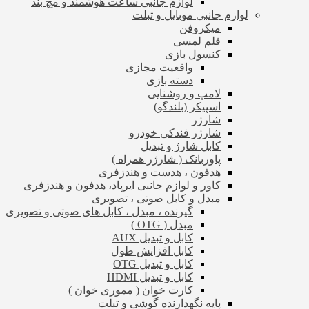
لوازم جانبی ساعت هوشمند و مچ بند
لوازم جانبی موبایل و تبلت
میکروفن
قلم لمسی
کنسول بازی
واقعیت مجازی
دسته بازی
لامپ و روشنایی
اسپیکر (بلندگو)
شارژر
شارژر فندکی خودرو
کابل شارژ و تبدیل
پاوربانک ( شارژر همراه )
هدفون ، هدست و هندزفری
کاور و لوازم جانبی ایرپاد، هدفون و هندزفری
مبدل و کابل صوتی ، تصویری
گیرنده ، مبدل ، کابل های صوتی و تصویری
مبدل ( OTG )
کابل و تبدیل AUX
کابل افزایش طول
کابل و تبدیل OTG
کابل و تبدیل HDMI
کارت خوان ( مموری خوان )
پایه نگهدارنده گوشی و تبلت