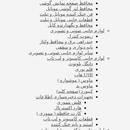
محافظ صفحه نمایش گوشی
محافظ لنز گوشی موبایل
فن خنک کننده موبایل و تبلت
قطعات جانبی موبایل و تبلت
محافظ و نگهدارنده کابل
لوازم جانبی صوتی و تصویری
ریموت کنترل
چندراهی برق و محافظ ولتاژ
پایه دیواری و سقفی
سایر لوازم جانبی صوتی و تصویری
لوازم جانبی کامپیوتر و لپ تاپ
دانگل بلوتوث
قلم نوری
USB هاب
ماوس ( موشواره )
ماوس پد
کیبورد (صفحه کلید)
تجهیزات ذخیره‌سازی اطلاعات
فلش مموری
هارد اکسترنال
کارت حافظه ( مموری )
قطعات کامپیوتر و لپ تاپ
استند و پایه خنک کننده
لوازم جانبی عکاسی و فیلم برداری