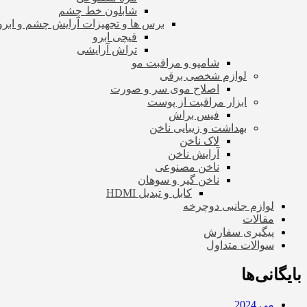
شابلون خط چشم
برس ها و تجهیزات آرایش چشم و ابرو
قیچی ابرو
تراش آرایشی
شامپو و مراقبت مو
لوازم شخصی برقی
اصلاح موی سر و صورت
ابزار مراقبت از پوست
فیس براش
بهداشت و زیبایی ناخن
لاک ناخن
آرایش ناخن
ناخن مصنوعی
ناخن گیر و سوهان
کابل و تبدیل HDMI
لوازم جانبی دوچرخه
مقالات
پیگیری سفارش
سوالات متداول
بایگانی‌ها
می 2024