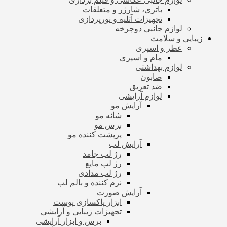
باتری، شارژر و متعلقات
تجهیزات آتلیه و نورپردازی
لوازم جانبی دوچرخه
زیبایی و سلامت
عطر و اسپری
مام و اسپری
لوازم بهداشتی
صابون
ضد تعریق
لوازم آرایشی
آرایش مو
شانه مو
برس مو
پرپشت کننده مو
آرایش لب
رژ لب جامد
رژ لب مایع
رژ لب مدادی
نرم کننده و بالم لب
آرایش صورت
ابزار پاکسازی پوست
تجهیزات زیبایی و آرایشی
برس و ابزار آرایشی