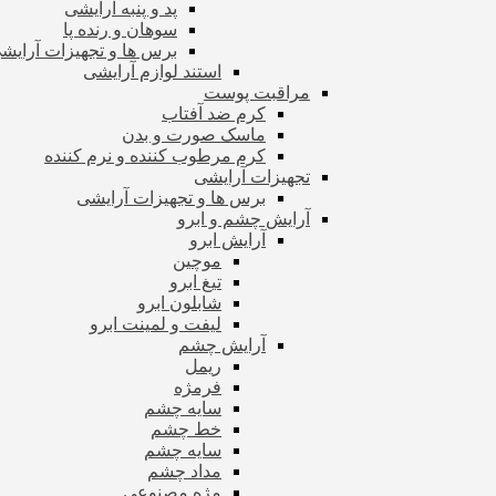
پد و پنبه آرایشی
سوهان و رنده پا
برس ها و تجهیزات آرای
استند لوازم آرایشی
مراقبت پوست
کرم ضد آفتاب
ماسک صورت و بدن
کرم مرطوب کننده و نرم کننده
تجهیزات آرایشی
برس ها و تجهیزات آرایشی
آرایش چشم و ابرو
آرایش ابرو
موچین
تیغ ابرو
شابلون ابرو
لیفت و لمینت ابرو
آرایش چشم
ریمل
فرمژه
سایه چشم
خط چشم
سایه چشم
مداد چشم
مژه مصنوعی