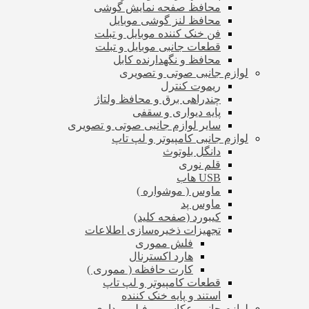
محافظ صفحه نمایش گوشی
محافظ لنز گوشی موبایل
فن خنک کننده موبایل و تبلت
قطعات جانبی موبایل و تبلت
محافظ و نگهدارنده کابل
لوازم جانبی صوتی و تصویری
ریموت کنترل
چندراهی برق و محافظ ولتاژ
پایه دیواری و سقفی
سایر لوازم جانبی صوتی و تصویری
لوازم جانبی کامپیوتر و لپ تاپ
دانگل بلوتوث
قلم نوری
USB هاب
ماوس ( موشواره )
ماوس پد
کیبورد (صفحه کلید)
تجهیزات ذخیره‌سازی اطلاعات
فلش مموری
هارد اکسترنال
کارت حافظه ( مموری )
قطعات کامپیوتر و لپ تاپ
استند و پایه خنک کننده
لوازم جانبی عکاسی و فیلم برداری