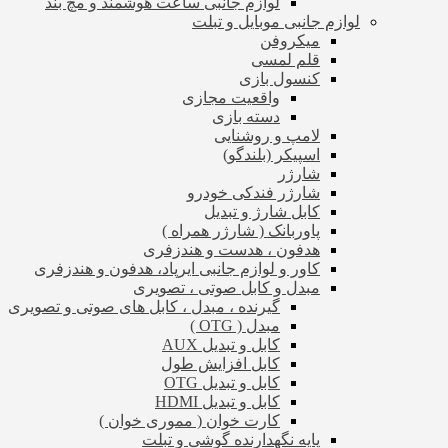
لوازم جانبی ساعت هوشمند و مچ بند
لوازم جانبی موبایل و تبلت
میکروفن
قلم لمسی
کنسول بازی
واقعیت مجازی
دسته بازی
لامپ و روشنایی
اسپیکر (بلندگو)
شارژر
شارژر فندکی خودرو
کابل شارژ و تبدیل
پاوربانک ( شارژر همراه )
هدفون ، هدست و هندزفری
کاور و لوازم جانبی ایرپاد، هدفون و هندزفری
مبدل و کابل صوتی ، تصویری
گیرنده ، مبدل ، کابل های صوتی و تصویری
مبدل ( OTG )
کابل و تبدیل AUX
کابل افزایش طول
کابل و تبدیل OTG
کابل و تبدیل HDMI
کارت خوان ( مموری خوان )
پایه نگهدارنده گوشی و تبلت