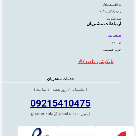
سوالات متداول
رویه بازگشت کالا
ثبت شکایت
ارتباطات مشتریان
تماس با ما
درباره ما
حریم خصوصی
اپلیکیشن قاصدکالا
خدمات مشتریان
( پشتیبانی 7 روز هفته 24 ساعته )
09215410475
ایمیل : ghasedkala@gmail.com