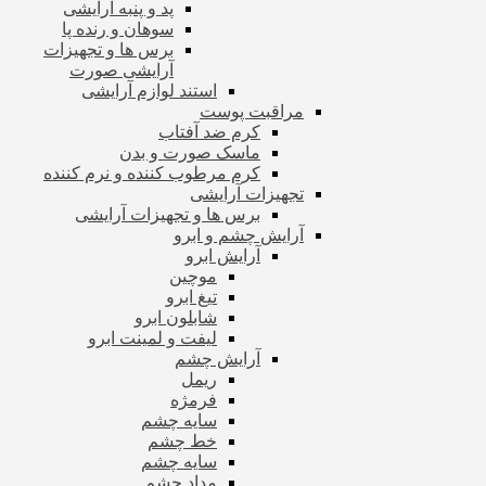
پد و پنبه آرایشی
سوهان و رنده پا
برس ها و تجهیزات
آرایشی صورت
استند لوازم آرایشی
مراقبت پوست
کرم ضد آفتاب
ماسک صورت و بدن
کرم مرطوب کننده و نرم کننده
تجهیزات آرایشی
برس ها و تجهیزات آرایشی
آرایش چشم و ابرو
آرایش ابرو
موچین
تیغ ابرو
شابلون ابرو
لیفت و لمینت ابرو
آرایش چشم
ریمل
فرمژه
سایه چشم
خط چشم
سایه چشم
مداد چشم