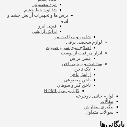
مژه مصنوعی
شابلون خط چشم
برس ها و تجهیزات آرایش چشم و
ابرو
قیچی ابرو
تراش آرایشی
شامپو و مراقبت مو
لوازم شخصی برقی
اصلاح موی سر و صورت
ابزار مراقبت از پوست
فیس براش
بهداشت و زیبایی ناخن
لاک ناخن
آرایش ناخن
ناخن مصنوعی
ناخن گیر و سوهان
کابل و تبدیل HDMI
لوازم جانبی دوچرخه
مقالات
پیگیری سفارش
سوالات متداول
بایگانی‌ها