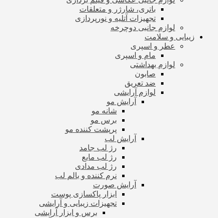
باتری، شارژر و متعلقات
تجهیزات آتلیه و نورپردازی
لوازم جانبی دوچرخه
زیبایی و سلامت
عطر و اسپری
مام و اسپری
لوازم بهداشتی
صابون
ضد تعریق
لوازم آرایشی
آرایش مو
شانه مو
برس مو
پرپشت کننده مو
آرایش لب
رژ لب جامد
رژ لب مایع
رژ لب مدادی
نرم کننده و بالم لب
آرایش صورت
ابزار پاکسازی پوست
تجهیزات زیبایی و آرایشی
برس و ابزار آرایشی