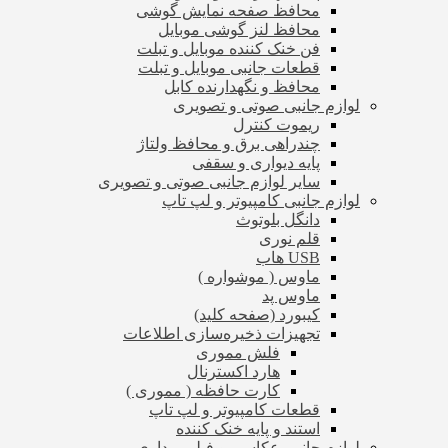
محافظ صفحه نمایش گوشی
محافظ لنز گوشی موبایل
فن خنک کننده موبایل و تبلت
قطعات جانبی موبایل و تبلت
محافظ و نگهدارنده کابل
لوازم جانبی صوتی و تصویری
ریموت کنترل
چندراهی برق و محافظ ولتاژ
پایه دیواری و سقفی
سایر لوازم جانبی صوتی و تصویری
لوازم جانبی کامپیوتر و لپ تاپ
دانگل بلوتوث
قلم نوری
USB هاب
ماوس ( موشواره )
ماوس پد
کیبورد (صفحه کلید)
تجهیزات ذخیره‌سازی اطلاعات
فلش مموری
هارد اکسترنال
کارت حافظه ( مموری )
قطعات کامپیوتر و لپ تاپ
استند و پایه خنک کننده
لوازم جانبی عکاسی و فیلم برداری