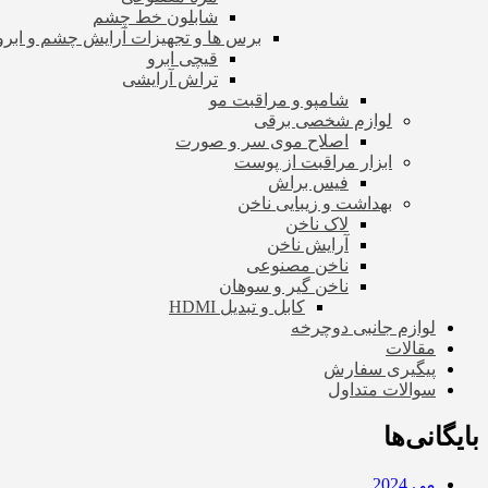
شابلون خط چشم
برس ها و تجهیزات آرایش چشم و ابرو
قیچی ابرو
تراش آرایشی
شامپو و مراقبت مو
لوازم شخصی برقی
اصلاح موی سر و صورت
ابزار مراقبت از پوست
فیس براش
بهداشت و زیبایی ناخن
لاک ناخن
آرایش ناخن
ناخن مصنوعی
ناخن گیر و سوهان
کابل و تبدیل HDMI
لوازم جانبی دوچرخه
مقالات
پیگیری سفارش
سوالات متداول
بایگانی‌ها
می 2024