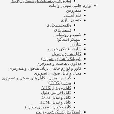
لوازم جانبی ساعت هوشمند و مچ بند
لوازم جانبی موبایل و تبلت
میکروفن
قلم لمسی
کنسول بازی
واقعیت مجازی
دسته بازی
لامپ و روشنایی
اسپیکر (بلندگو)
شارژر
شارژر فندکی خودرو
کابل شارژ و تبدیل
پاوربانک ( شارژر همراه )
هدفون ، هدست و هندزفری
کاور و لوازم جانبی ایرپاد، هدفون و هندزفری
مبدل و کابل صوتی ، تصویری
گیرنده ، مبدل ، کابل های صوتی و تصویری
مبدل ( OTG )
کابل و تبدیل AUX
کابل افزایش طول
کابل و تبدیل OTG
کابل و تبدیل HDMI
کارت خوان ( مموری خوان )
پایه نگهدارنده گوشی و تبلت