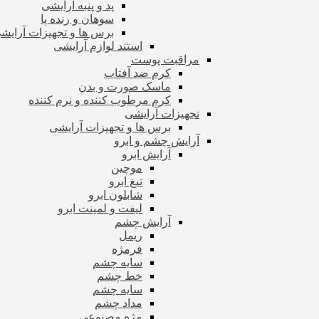
پد و پنبه آرایشی
سوهان و رنده پا
برس ها و تجهیزات آرای
استند لوازم آرایشی
مراقبت پوست
کرم ضد آفتاب
ماسک صورت و بدن
کرم مرطوب کننده و نرم کننده
تجهیزات آرایشی
برس ها و تجهیزات آرایشی
آرایش چشم و ابرو
آرایش ابرو
موچین
تیغ ابرو
شابلون ابرو
لیفت و لمینت ابرو
آرایش چشم
ریمل
فرمژه
سایه چشم
خط چشم
سایه چشم
مداد چشم
مژه مصنوعی