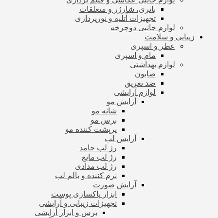
باتری، شارژر و متعلقات
تجهیزات آتلیه و نورپردازی
لوازم جانبی دوچرخه
زیبایی و سلامت
عطر و اسپری
مام و اسپری
لوازم بهداشتی
صابون
ضد تعریق
لوازم آرایشی
آرایش مو
شانه مو
برس مو
پرپشت کننده مو
آرایش لب
رژ لب جامد
رژ لب مایع
رژ لب مدادی
نرم کننده و بالم لب
آرایش صورت
ابزار پاکسازی پوست
تجهیزات زیبایی و آرایشی
برس و ابزار آرایشی