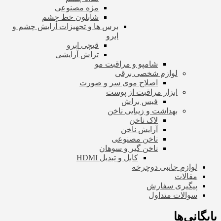
مژه مصنوعی
شابلون خط چشم
برس ها و تجهیزات آرایش چشم و
ابرو
قیچی ابرو
تراش آرایشی
شامپو و مراقبت مو
لوازم شخصی برقی
اصلاح موی سر و صورت
ابزار مراقبت از پوست
فیس براش
بهداشت و زیبایی ناخن
لاک ناخن
آرایش ناخن
ناخن مصنوعی
ناخن گیر و سوهان
کابل و تبدیل HDMI
لوازم جانبی دوچرخه
مقالات
پیگیری سفارش
سوالات متداول
بایگانی‌ها