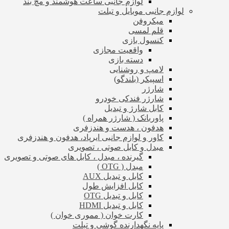
لوازم جانبی ساعت هوشمند و مچ بند
لوازم جانبی موبایل و تبلت
میکروفن
قلم لمسی
کنسول بازی
واقعیت مجازی
دسته بازی
لامپ و روشنایی
اسپیکر (بلندگو)
شارژر
شارژر فندکی خودرو
کابل شارژ و تبدیل
پاوربانک ( شارژر همراه )
هدفون ، هدست و هندزفری
کاور و لوازم جانبی ایرپاد، هدفون و هندزفری
مبدل و کابل صوتی ، تصویری
گیرنده ، مبدل ، کابل های صوتی و تصویری
مبدل ( OTG )
کابل و تبدیل AUX
کابل افزایش طول
کابل و تبدیل OTG
کابل و تبدیل HDMI
کارت خوان ( مموری خوان )
پایه نگهدارنده گوشی و تبلت