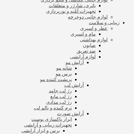
باتری، شارژر و متعلقات
تجهیزات آتلیه و نورپردازی
لوازم جانبی دوچرخه
زیبایی و سلامت
عطر و اسپری
مام و اسپری
لوازم بهداشتی
صابون
ضد تعریق
لوازم آرایشی
آرایش مو
شانه مو
برس مو
پرپشت کننده مو
آرایش لب
رژ لب جامد
رژ لب مایع
رژ لب مدادی
نرم کننده و بالم لب
آرایش صورت
ابزار پاکسازی پوست
تجهیزات زیبایی و آرایشی
برس و ابزار آرایشی