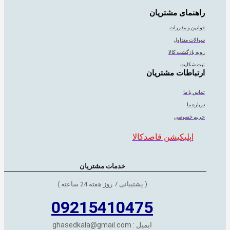
راهنمای مشتریان
قوانین و مقررات
سوالات متداول
رویه بازگشت کالا
ثبت شکایت
ارتباطات مشتریان
تماس با ما
درباره ما
حریم خصوصی
اپلیکیشن قاصدکالا
خدمات مشتریان
( پشتیبانی 7 روز هفته 24 ساعته )
09215410475
ایمیل : ghasedkala@gmail.com