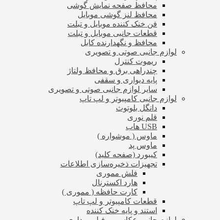
محافظ صفحه نمایش گوشی
محافظ لنز گوشی موبایل
فن خنک کننده موبایل و تبلت
قطعات جانبی موبایل و تبلت
محافظ و نگهدارنده کابل
لوازم جانبی صوتی و تصویری
ریموت کنترل
چندراهی برق و محافظ ولتاژ
پایه دیواری و سقفی
سایر لوازم جانبی صوتی و تصویری
لوازم جانبی کامپیوتر و لپ تاپ
دانگل بلوتوث
قلم نوری
USB هاب
ماوس ( موشواره )
ماوس پد
کیبورد (صفحه کلید)
تجهیزات ذخیره‌سازی اطلاعات
فلش مموری
هارد اکسترنال
کارت حافظه ( مموری )
قطعات کامپیوتر و لپ تاپ
استند و پایه خنک کننده
لوازم جانبی عکاسی و فیلم برداری