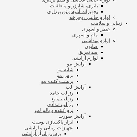
باتری، شارژر و متعلقات
تجهیزات آتلیه و نورپردازی
لوازم جانبی دوچرخه
زیبایی و سلامت
عطر و اسپری
مام و اسپری
لوازم بهداشتی
صابون
ضد تعریق
لوازم آرایشی
آرایش مو
شانه مو
برس مو
پرپشت کننده مو
آرایش لب
رژ لب جامد
رژ لب مایع
رژ لب مدادی
نرم کننده و بالم لب
آرایش صورت
ابزار پاکسازی پوست
تجهیزات زیبایی و آرایشی
برس و ابزار آرایشی