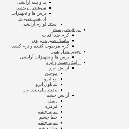
پد و پنبه آرایشی
سوهان و رنده پا
برس ها و تجهیزات
آرایشی صورت
استند لوازم آرایشی
مراقبت پوست
کرم ضد آفتاب
ماسک صورت و بدن
کرم مرطوب کننده و نرم کننده
تجهیزات آرایشی
برس ها و تجهیزات آرایشی
آرایش چشم و ابرو
آرایش ابرو
موچین
تیغ ابرو
شابلون ابرو
لیفت و لمینت ابرو
آرایش چشم
ریمل
فرمژه
سایه چشم
خط چشم
سایه چشم
مداد چشم