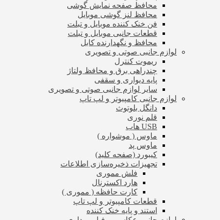
محافظ صفحه نمایش گوشی
محافظ لنز گوشی موبایل
فن خنک کننده موبایل و تبلت
قطعات جانبی موبایل و تبلت
محافظ و نگهدارنده کابل
لوازم جانبی صوتی و تصویری
ریموت کنترل
چندراهی برق و محافظ ولتاژ
پایه دیواری و سقفی
سایر لوازم جانبی صوتی و تصویری
لوازم جانبی کامپیوتر و لپ تاپ
دانگل بلوتوث
قلم نوری
USB هاب
ماوس ( موشواره )
ماوس پد
کیبورد (صفحه کلید)
تجهیزات ذخیره‌سازی اطلاعات
فلش مموری
هارد اکسترنال
کارت حافظه ( مموری )
قطعات کامپیوتر و لپ تاپ
استند و پایه خنک کننده
لوازم جانبی عکاسی و فیلم برداری