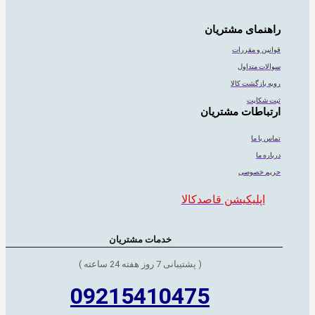
راهنمای مشتریان
قوانین و مقررات
سوالات متداول
رویه بازگشت کالا
ثبت شکایت
ارتباطات مشتریان
تماس با ما
درباره ما
حریم خصوصی
اپلیکیشن قاصدکالا
خدمات مشتریان
( پشتیبانی 7 روز هفته 24 ساعته )
09215410475