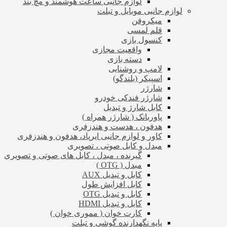
لوازم جانبی ساعت هوشمند و مچ بند
لوازم جانبی موبایل و تبلت
میکروفن
قلم لمسی
کنسول بازی
واقعیت مجازی
دسته بازی
لامپ و روشنایی
اسپیکر (بلندگو)
شارژر
شارژر فندکی خودرو
کابل شارژ و تبدیل
پاوربانک ( شارژر همراه )
هدفون ، هدست و هندزفری
کاور و لوازم جانبی ایرپاد، هدفون و هندزفری
مبدل و کابل صوتی ، تصویری
گیرنده ، مبدل ، کابل های صوتی و تصویری
مبدل ( OTG )
کابل و تبدیل AUX
کابل افزایش طول
کابل و تبدیل OTG
کابل و تبدیل HDMI
کارت خوان ( مموری خوان )
پایه نگهدارنده گوشی و تبلت