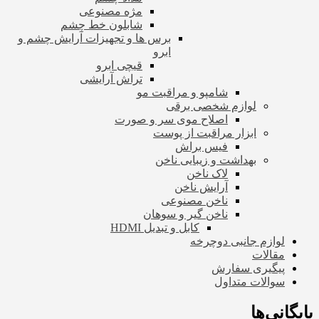
مژه مصنوعی
شابلون خط چشم
برس ها و تجهیزات آرایش چشم و
ابرو
قیچی ابرو
تراش آرایشی
شامپو و مراقبت مو
لوازم شخصی برقی
اصلاح موی سر و صورت
ابزار مراقبت از پوست
فیس براش
بهداشت و زیبایی ناخن
لاک ناخن
آرایش ناخن
ناخن مصنوعی
ناخن گیر و سوهان
کابل و تبدیل HDMI
لوازم جانبی دوچرخه
مقالات
پیگیری سفارش
سوالات متداول
بایگانی‌ها