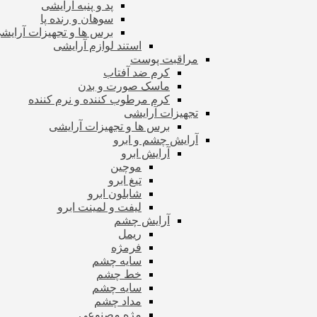
پد و پنبه آرایشی
سوهان و رنده پا
برس ها و تجهیزات آرای
استند لوازم آرایشی
مراقبت پوست
کرم ضد آفتاب
ماسک صورت و بدن
کرم مرطوب کننده و نرم کننده
تجهیزات آرایشی
برس ها و تجهیزات آرایشی
آرایش چشم و ابرو
آرایش ابرو
موچین
تیغ ابرو
شابلون ابرو
لیفت و لمینت ابرو
آرایش چشم
ریمل
فرمژه
سایه چشم
خط چشم
سایه چشم
مداد چشم
مژه مصنوعی