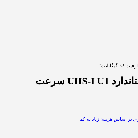
بررسی کارت حافظه microSDHC اپیسر مدل AP32GA کلاس 10 استاندارد UHS-I U1 سرعت
 بر اساس هزینه: زیاد به کم