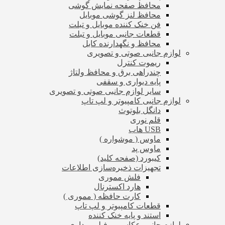
محافظ صفحه نمایش گوشی
محافظ لنز گوشی موبایل
فن خنک کننده موبایل و تبلت
قطعات جانبی موبایل و تبلت
محافظ و نگهدارنده کابل
لوازم جانبی صوتی و تصویری
ریموت کنترل
چندراهی برق و محافظ ولتاژ
پایه دیواری و سقفی
سایر لوازم جانبی صوتی و تصویری
لوازم جانبی کامپیوتر و لپ تاپ
دانگل بلوتوث
قلم نوری
USB هاب
ماوس ( موشواره )
ماوس پد
کیبورد (صفحه کلید)
تجهیزات ذخیره‌سازی اطلاعات
فلش مموری
هارد اکسترنال
کارت حافظه ( مموری )
قطعات کامپیوتر و لپ تاپ
استند و پایه خنک کننده
لوازم جانبی عکاسی و فیلم برداری