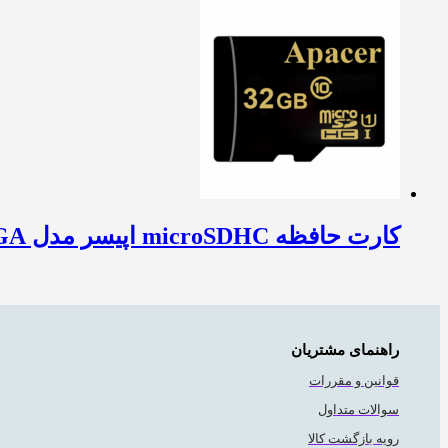
کارت حافظه microSDHC اپیسر مدل AP32GA کلاس 10 استاندارد UHS-I U1 سرعت 45MBps ظرفیت 32 گیگابایت
راهنمای مشتریان
قوانین و مقررات
سوالات متداول
رویه بازگشت کالا