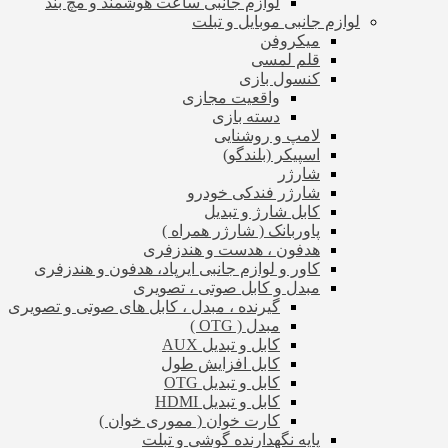
لوازم جانبی ساعت هوشمند و مچ بند
لوازم جانبی موبایل و تبلت
میکروفن
قلم لمسی
کنسول بازی
واقعیت مجازی
دسته بازی
لامپ و روشنایی
اسپیکر (بلندگو)
شارژر
شارژر فندکی خودرو
کابل شارژ و تبدیل
پاوربانک ( شارژر همراه )
هدفون ، هدست و هندزفری
کاور و لوازم جانبی ایرپاد، هدفون و هندزفری
مبدل و کابل صوتی ، تصویری
گیرنده ، مبدل ، کابل های صوتی و تصویری
مبدل ( OTG )
کابل و تبدیل AUX
کابل افزایش طول
کابل و تبدیل OTG
کابل و تبدیل HDMI
کارت خوان ( مموری خوان )
پایه نگهدارنده گوشی و تبلت