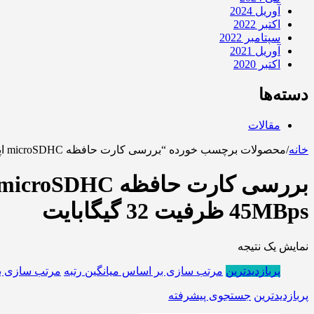
آوریل 2024
اکتبر 2022
سپتامبر 2022
آوریل 2021
اکتبر 2020
دسته‌ها
مقالات
خانه
/
محصولات برچسب خورده “بررسی کارت حافظه microSDHC اپیسر مدل AP32GA کلاس 10 استاندارد UHS-I U1 سرعت 45MBps ظرفیت 32 گیگابایت”
45MBps ظرفیت 32 گیگابایت
نمایش یک نتیجه
پربازدیدترین
مرتب سازی بر اساس میانگین رتبه
مرتب سازی ب
پربازدیدترین
جستجوی پیشرفته