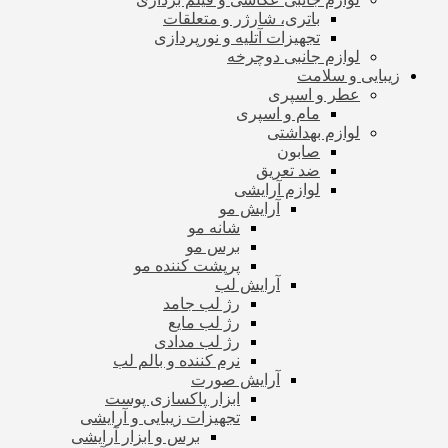
باتری، شارژر و متعلقات
تجهیزات آتلیه و نورپردازی
لوازم جانبی دوچرخه
زیبایی و سلامت
عطر و اسپری
مام و اسپری
لوازم بهداشتی
صابون
ضد تعریق
لوازم آرایشی
آرایش مو
شانه مو
برس مو
پرپشت کننده مو
آرایش لب
رژ لب جامد
رژ لب مایع
رژ لب مدادی
نرم کننده و بالم لب
آرایش صورت
ابزار پاکسازی پوست
تجهیزات زیبایی و آرایشی
برس و ابزار آرایشی