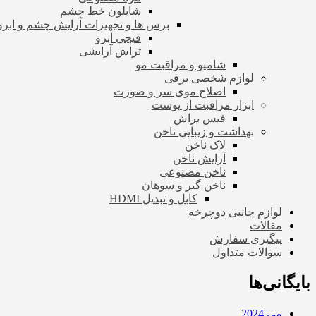
شابلون خط چشم
برس ها و تجهیزات آرایش چشم و ابرو
قیچی ابرو
تراش آرایشی
شامپو و مراقبت مو
لوازم شخصی برقی
اصلاح موی سر و صورت
ابزار مراقبت از پوست
فیس براش
بهداشت و زیبایی ناخن
لاک ناخن
آرایش ناخن
ناخن مصنوعی
ناخن گیر و سوهان
کابل و تبدیل HDMI
لوازم جانبی دوچرخه
مقالات
پیگیری سفارش
سوالات متداول
بایگانی‌ها
می 2024