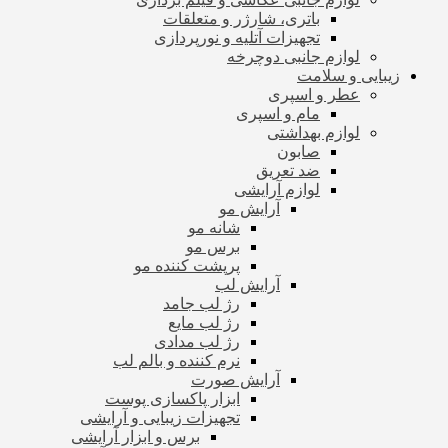
باتری، شارژر و متعلقات
تجهیزات آتلیه و نورپردازی
لوازم جانبی دوچرخه
زیبایی و سلامت
عطر و اسپری
مام و اسپری
لوازم بهداشتی
صابون
ضد تعریق
لوازم آرایشی
آرایش مو
شانه مو
برس مو
پرپشت کننده مو
آرایش لب
رژ لب جامد
رژ لب مایع
رژ لب مدادی
نرم کننده و بالم لب
آرایش صورت
ابزار پاکسازی پوست
تجهیزات زیبایی و آرایشی
برس و ابزار آرایشی