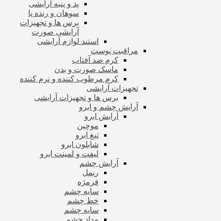
پد و پنبه آرایشی
سوهان و رنده پا
برس ها و تجهیزات
آرایشی صورت
استند لوازم آرایشی
مراقبت پوست
کرم ضد آفتاب
ماسک صورت و بدن
کرم مرطوب کننده و نرم کننده
تجهیزات آرایشی
برس ها و تجهیزات آرایشی
آرایش چشم و ابرو
آرایش ابرو
موچین
تیغ ابرو
شابلون ابرو
لیفت و لمینت ابرو
آرایش چشم
ریمل
فرمژه
سایه چشم
خط چشم
سایه چشم
مداد چشم