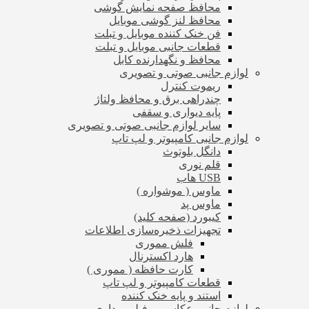
محافظ صفحه نمایش گوشی
محافظ لنز گوشی موبایل
فن خنک کننده موبایل و تبلت
قطعات جانبی موبایل و تبلت
محافظ و نگهدارنده کابل
لوازم جانبی صوتی و تصویری
ریموت کنترل
چندراهی برق و محافظ ولتاژ
پایه دیواری و سقفی
سایر لوازم جانبی صوتی و تصویری
لوازم جانبی کامپیوتر و لپ تاپ
دانگل بلوتوث
قلم نوری
USB هاب
ماوس ( موشواره )
ماوس پد
کیبورد (صفحه کلید)
تجهیزات ذخیره‌سازی اطلاعات
فلش مموری
هارد اکسترنال
کارت حافظه ( مموری )
قطعات کامپیوتر و لپ تاپ
استند و پایه خنک کننده
لوازم جانبی عکاسی و فیلم برداری