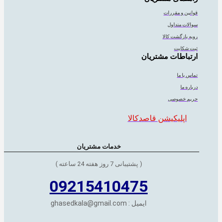
قوانین و مقررات
سوالات متداول
رویه بازگشت کالا
ثبت شکایت
ارتباطات مشتریان
تماس با ما
درباره ما
حریم خصوصی
اپلیکیشن قاصدکالا
خدمات مشتریان
( پشتیبانی 7 روز هفته 24 ساعته )
09215410475
ایمیل : ghasedkala@gmail.com