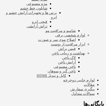
مژه مصنوعی
شابلون خط چشم
برس ها و تجهیزات آرایش چشم و
ابرو
قیچی ابرو
تراش آرایشی
شامپو و مراقبت مو
لوازم شخصی برقی
اصلاح موی سر و صورت
ابزار مراقبت از پوست
فیس براش
بهداشت و زیبایی ناخن
لاک ناخن
آرایش ناخن
ناخن مصنوعی
ناخن گیر و سوهان
کابل و تبدیل HDMI
لوازم جانبی دوچرخه
مقالات
پیگیری سفارش
سوالات متداول
بایگانی‌ها