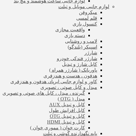
لوازم جانبی ساعت هوشمند و مچ بند
لوازم جانبی موبایل و تبلت
میکروفن
قلم لمسی
کنسول بازی
واقعیت مجازی
دسته بازی
لامپ و روشنایی
اسپیکر (بلندگو)
شارژر
شارژر فندکی خودرو
کابل شارژ و تبدیل
پاوربانک ( شارژر همراه )
هدفون ، هدست و هندزفری
کاور و لوازم جانبی ایرپاد، هدفون و هندزفری
مبدل و کابل صوتی ، تصویری
گیرنده ، مبدل ، کابل های صوتی و تصویری
مبدل ( OTG )
کابل و تبدیل AUX
کابل افزایش طول
کابل و تبدیل OTG
کابل و تبدیل HDMI
کارت خوان ( مموری خوان )
پایه نگهدارنده گوشی و تبلت