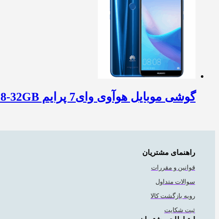
گوشی موبایل هوآوی وای7 پرایم Huawei Y7 prime-2018-32GB
راهنمای مشتریان
قوانین و مقررات
سوالات متداول
رویه بازگشت کالا
ثبت شکایت