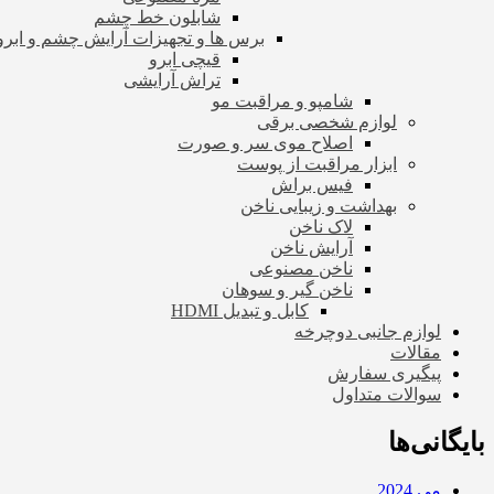
شابلون خط چشم
برس ها و تجهیزات آرایش چشم و ابرو
قیچی ابرو
تراش آرایشی
شامپو و مراقبت مو
لوازم شخصی برقی
اصلاح موی سر و صورت
ابزار مراقبت از پوست
فیس براش
بهداشت و زیبایی ناخن
لاک ناخن
آرایش ناخن
ناخن مصنوعی
ناخن گیر و سوهان
کابل و تبدیل HDMI
لوازم جانبی دوچرخه
مقالات
پیگیری سفارش
سوالات متداول
بایگانی‌ها
می 2024