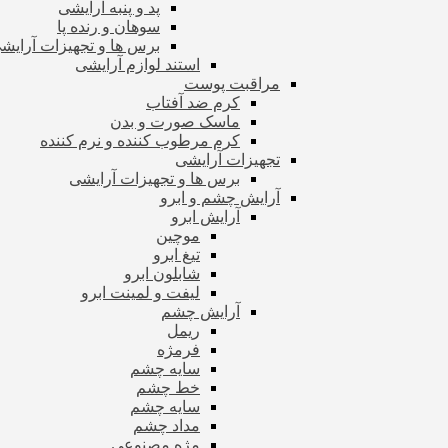
پد و پنبه آرایشی
سوهان و رنده پا
برس ها و تجهیزات آرای
استند لوازم آرایشی
مراقبت پوست
کرم ضد آفتاب
ماسک صورت و بدن
کرم مرطوب کننده و نرم کننده
تجهیزات آرایشی
برس ها و تجهیزات آرایشی
آرایش چشم و ابرو
آرایش ابرو
موچین
تیغ ابرو
شابلون ابرو
لیفت و لمینت ابرو
آرایش چشم
ریمل
فرمژه
سایه چشم
خط چشم
سایه چشم
مداد چشم
مژه مصنوعی