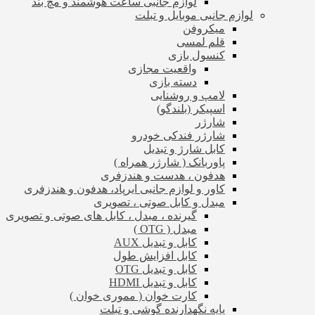
لوازم جانبی ساعت هوشمند و مچ بند
لوازم جانبی موبایل و تبلت
میکروفن
قلم لمسی
کنسول بازی
واقعیت مجازی
دسته بازی
لامپ و روشنایی
اسپیکر (بلندگو)
شارژر
شارژر فندکی خودرو
کابل شارژ و تبدیل
پاوربانک ( شارژر همراه )
هدفون ، هدست و هندزفری
کاور و لوازم جانبی ایرپاد، هدفون و هندزفری
مبدل و کابل صوتی ، تصویری
گیرنده ، مبدل ، کابل های صوتی و تصویری
مبدل ( OTG )
کابل و تبدیل AUX
کابل افزایش طول
کابل و تبدیل OTG
کابل و تبدیل HDMI
کارت خوان ( مموری خوان )
پایه نگهدارنده گوشی و تبلت