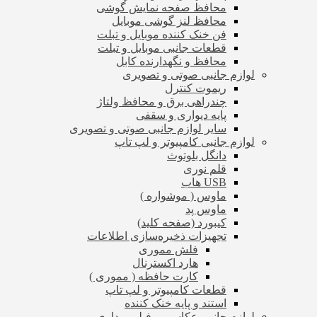
محافظ صفحه نمایش گوشی
محافظ لنز گوشی موبایل
فن خنک کننده موبایل و تبلت
قطعات جانبی موبایل و تبلت
محافظ و نگهدارنده کابل
لوازم جانبی صوتی و تصویری
ریموت کنترل
چندراهی برق و محافظ ولتاژ
پایه دیواری و سقفی
سایر لوازم جانبی صوتی و تصویری
لوازم جانبی کامپیوتر و لپ تاپ
دانگل بلوتوث
قلم نوری
USB هاب
ماوس ( موشواره )
ماوس پد
کیبورد (صفحه کلید)
تجهیزات ذخیره‌سازی اطلاعات
فلش مموری
هارد اکسترنال
کارت حافظه ( مموری )
قطعات کامپیوتر و لپ تاپ
استند و پایه خنک کننده
لوازم جانبی عکاسی و فیلم برداری