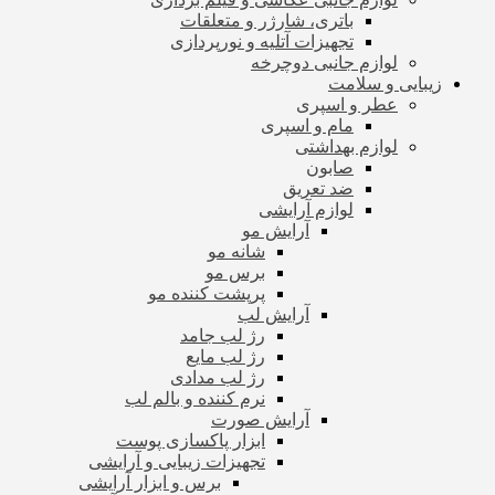
باتری، شارژر و متعلقات
تجهیزات آتلیه و نورپردازی
لوازم جانبی دوچرخه
زیبایی و سلامت
عطر و اسپری
مام و اسپری
لوازم بهداشتی
صابون
ضد تعریق
لوازم آرایشی
آرایش مو
شانه مو
برس مو
پرپشت کننده مو
آرایش لب
رژ لب جامد
رژ لب مایع
رژ لب مدادی
نرم کننده و بالم لب
آرایش صورت
ابزار پاکسازی پوست
تجهیزات زیبایی و آرایشی
برس و ابزار آرایشی