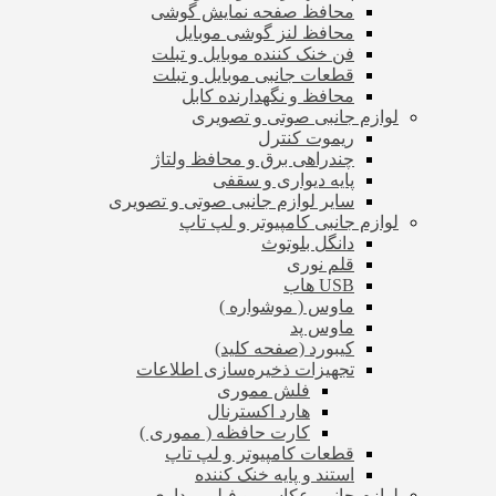
محافظ صفحه نمایش گوشی
محافظ لنز گوشی موبایل
فن خنک کننده موبایل و تبلت
قطعات جانبی موبایل و تبلت
محافظ و نگهدارنده کابل
لوازم جانبی صوتی و تصویری
ریموت کنترل
چندراهی برق و محافظ ولتاژ
پایه دیواری و سقفی
سایر لوازم جانبی صوتی و تصویری
لوازم جانبی کامپیوتر و لپ تاپ
دانگل بلوتوث
قلم نوری
USB هاب
ماوس ( موشواره )
ماوس پد
کیبورد (صفحه کلید)
تجهیزات ذخیره‌سازی اطلاعات
فلش مموری
هارد اکسترنال
کارت حافظه ( مموری )
قطعات کامپیوتر و لپ تاپ
استند و پایه خنک کننده
لوازم جانبی عکاسی و فیلم برداری