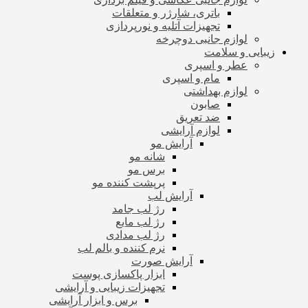
باتری، شارژر و متعلقات
تجهیزات آتلیه و نورپردازی
لوازم جانبی دوچرخه
زیبایی و سلامت
عطر و اسپری
مام و اسپری
لوازم بهداشتی
صابون
ضد تعریق
لوازم آرایشی
آرایش مو
شانه مو
برس مو
پرپشت کننده مو
آرایش لب
رژ لب جامد
رژ لب مایع
رژ لب مدادی
نرم کننده و بالم لب
آرایش صورت
ابزار پاکسازی پوست
تجهیزات زیبایی و آرایشی
برس و ابزار آرایشی