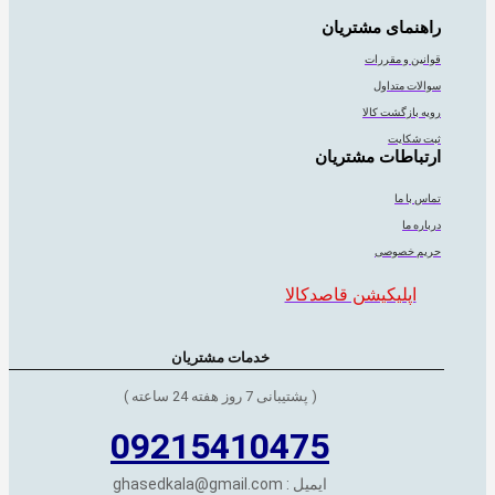
راهنمای مشتریان
قوانین و مقررات
سوالات متداول
رویه بازگشت کالا
ثبت شکایت
ارتباطات مشتریان
تماس با ما
درباره ما
حریم خصوصی
اپلیکیشن قاصدکالا
خدمات مشتریان
( پشتیبانی 7 روز هفته 24 ساعته )
09215410475
ایمیل : ghasedkala@gmail.com