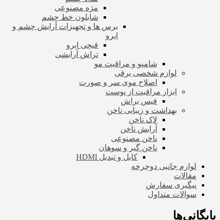
مژه مصنوعی
شابلون خط چشم
برس ها و تجهیزات آرایش چشم و
ابرو
قیچی ابرو
تراش آرایشی
شامپو و مراقبت مو
لوازم شخصی برقی
اصلاح موی سر و صورت
ابزار مراقبت از پوست
فیس براش
بهداشت و زیبایی ناخن
لاک ناخن
آرایش ناخن
ناخن مصنوعی
ناخن گیر و سوهان
کابل و تبدیل HDMI
لوازم جانبی دوچرخه
مقالات
پیگیری سفارش
سوالات متداول
بایگانی‌ها