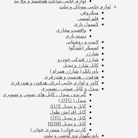
لوازم جانبی ساعت هوشمند و مچ بند
لوازم جانبی موبایل و تبلت
میکروفن
قلم لمسی
کنسول بازی
واقعیت مجازی
دسته بازی
لامپ و روشنایی
اسپیکر (بلندگو)
شارژر
شارژر فندکی خودرو
کابل شارژ و تبدیل
پاوربانک ( شارژر همراه )
هدفون ، هدست و هندزفری
کاور و لوازم جانبی ایرپاد، هدفون و هندزفری
مبدل و کابل صوتی ، تصویری
گیرنده ، مبدل ، کابل های صوتی و تصویری
مبدل ( OTG )
کابل و تبدیل AUX
کابل افزایش طول
کابل و تبدیل OTG
کابل و تبدیل HDMI
کارت خوان ( مموری خوان )
پایه نگهدارنده گوشی و تبلت