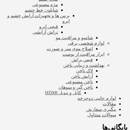
مژه مصنوعی
شابلون خط چشم
برس ها و تجهیزات آرایش چشم و
ابرو
قیچی ابرو
تراش آرایشی
شامپو و مراقبت مو
لوازم شخصی برقی
اصلاح موی سر و صورت
ابزار مراقبت از پوست
فیس براش
بهداشت و زیبایی ناخن
لاک ناخن
آرایش ناخن
ناخن مصنوعی
ناخن گیر و سوهان
کابل و تبدیل HDMI
لوازم جانبی دوچرخه
مقالات
پیگیری سفارش
سوالات متداول
بایگانی‌ها