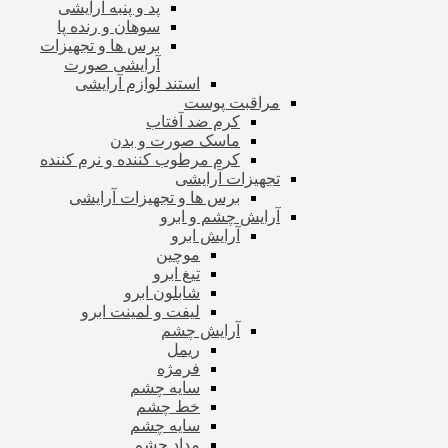
پد و پنبه آرایشی
سوهان و رنده پا
برس ها و تجهیزات
آرایشی صورت
استند لوازم آرایشی
مراقبت پوست
کرم ضد آفتاب
ماسک صورت و بدن
کرم مرطوب کننده و نرم کننده
تجهیزات آرایشی
برس ها و تجهیزات آرایشی
آرایش چشم و ابرو
آرایش ابرو
موچین
تیغ ابرو
شابلون ابرو
لیفت و لمینت ابرو
آرایش چشم
ریمل
فرمژه
سایه چشم
خط چشم
سایه چشم
مداد چشم