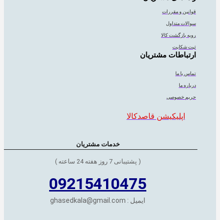
قوانین و مقررات
سوالات متداول
رویه بازگشت کالا
ثبت شکایت
ارتباطات مشتریان
تماس با ما
درباره ما
حریم خصوصی
اپلیکیشن قاصدکالا
خدمات مشتریان
( پشتیبانی 7 روز هفته 24 ساعته )
09215410475
ایمیل : ghasedkala@gmail.com