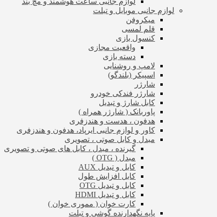
لوازم جانبی ساعت هوشمند و مچ بند
لوازم جانبی موبایل و تبلت
میکروفن
قلم لمسی
کنسول بازی
واقعیت مجازی
دسته بازی
لامپ و روشنایی
اسپیکر (بلندگو)
شارژر
شارژر فندکی خودرو
کابل شارژ و تبدیل
پاوربانک ( شارژر همراه )
هدفون ، هدست و هندزفری
کاور و لوازم جانبی ایرپاد، هدفون و هندزفری
مبدل و کابل صوتی ، تصویری
گیرنده ، مبدل ، کابل های صوتی و تصویری
مبدل ( OTG )
کابل و تبدیل AUX
کابل افزایش طول
کابل و تبدیل OTG
کابل و تبدیل HDMI
کارت خوان ( مموری خوان )
پایه نگهدارنده گوشی و تبلت