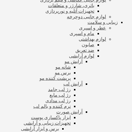
باتری، شارژر و متعلقات
تجهیزات آتلیه و نورپردازی
لوازم جانبی دوچرخه
زیبایی و سلامت
عطر و اسپری
مام و اسپری
لوازم بهداشتی
صابون
ضد تعریق
لوازم آرایشی
آرایش مو
شانه مو
برس مو
پرپشت کننده مو
آرایش لب
رژ لب جامد
رژ لب مایع
رژ لب مدادی
نرم کننده و بالم لب
آرایش صورت
ابزار پاکسازی پوست
تجهیزات زیبایی و آرایشی
برس و ابزار آرایشی