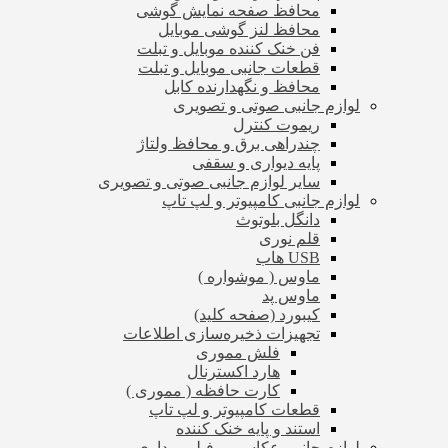
محافظ صفحه نمایش گوشی
محافظ لنز گوشی موبایل
فن خنک کننده موبایل و تبلت
قطعات جانبی موبایل و تبلت
محافظ و نگهدارنده کابل
لوازم جانبی صوتی و تصویری
ریموت کنترل
چندراهی برق و محافظ ولتاژ
پایه دیواری و سقفی
سایر لوازم جانبی صوتی و تصویری
لوازم جانبی کامپیوتر و لپ تاپ
دانگل بلوتوث
قلم نوری
USB هاب
ماوس ( موشواره )
ماوس پد
کیبورد (صفحه کلید)
تجهیزات ذخیره‌سازی اطلاعات
فلش مموری
هارد اکسترنال
کارت حافظه ( مموری )
قطعات کامپیوتر و لپ تاپ
استند و پایه خنک کننده
لوازم جانبی عکاسی و فیلم برداری