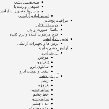
پد و پنبه آرایشی
سوهان و رنده پا
برس ها و تجهیزات آرای
استند لوازم آرایشی
مراقبت پوست
کرم ضد آفتاب
ماسک صورت و بدن
کرم مرطوب کننده و نرم کننده
تجهیزات آرایشی
برس ها و تجهیزات آرایشی
آرایش چشم و ابرو
آرایش ابرو
موچین
تیغ ابرو
شابلون ابرو
لیفت و لمینت ابرو
آرایش چشم
ریمل
فرمژه
سایه چشم
خط چشم
سایه چشم
مداد چشم
مژه مصنوعی