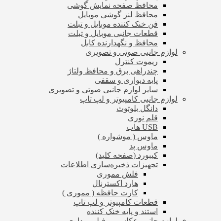
محافظ صفحه نمایش گوشی
محافظ لنز گوشی موبایل
فن خنک کننده موبایل و تبلت
قطعات جانبی موبایل و تبلت
محافظ و نگهدارنده کابل
لوازم جانبی صوتی و تصویری
ریموت کنترل
چندراهی برق و محافظ ولتاژ
پایه دیواری و سقفی
سایر لوازم جانبی صوتی و تصویری
لوازم جانبی کامپیوتر و لپ تاپ
دانگل بلوتوث
قلم نوری
USB هاب
ماوس ( موشواره )
ماوس پد
کیبورد (صفحه کلید)
تجهیزات ذخیره‌سازی اطلاعات
فلش مموری
هارد اکسترنال
کارت حافظه ( مموری )
قطعات کامپیوتر و لپ تاپ
استند و پایه خنک کننده
لوازم جانبی عکاسی و فیلم برداری