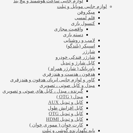
لوازم جانبی ساعت هوشمند و مچ بند
لوازم جانبی موبایل و تبلت
میکروفن
قلم لمسی
کنسول بازی
واقعیت مجازی
دسته بازی
لامپ و روشنایی
اسپیکر (بلندگو)
شارژر
شارژر فندکی خودرو
کابل شارژ و تبدیل
پاوربانک ( شارژر همراه )
هدفون ، هدست و هندزفری
کاور و لوازم جانبی ایرپاد، هدفون و هندزفری
مبدل و کابل صوتی ، تصویری
گیرنده ، مبدل ، کابل های صوتی و تصویری
مبدل ( OTG )
کابل و تبدیل AUX
کابل افزایش طول
کابل و تبدیل OTG
کابل و تبدیل HDMI
کارت خوان ( مموری خوان )
پایه نگهدارنده گوشی و تبلت