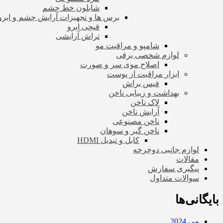
شابلون خط چشم
برس ها و تجهیزات آرایش چشم و ابرو
قیچی ابرو
تراش آرایشی
شامپو و مراقبت مو
لوازم شخصی برقی
اصلاح موی سر و صورت
ابزار مراقبت از پوست
فیس براش
بهداشت و زیبایی ناخن
لاک ناخن
آرایش ناخن
ناخن مصنوعی
ناخن گیر و سوهان
کابل و تبدیل HDMI
لوازم جانبی دوچرخه
مقالات
پیگیری سفارش
سوالات متداول
بایگانی‌ها
می 2024