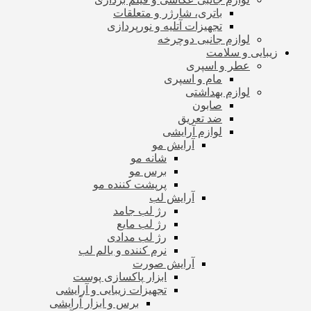
باتری، شارژر و متعلقات
تجهیزات آتلیه و نورپردازی
لوازم جانبی دوچرخه
زیبایی و سلامت
عطر و اسپری
مام و اسپری
لوازم بهداشتی
صابون
ضد تعریق
لوازم آرایشی
آرایش مو
شانه مو
برس مو
پرپشت کننده مو
آرایش لب
رژ لب جامد
رژ لب مایع
رژ لب مدادی
نرم کننده و بالم لب
آرایش صورت
ابزار پاکسازی پوست
تجهیزات زیبایی و آرایشی
برس و ابزار آرایشی