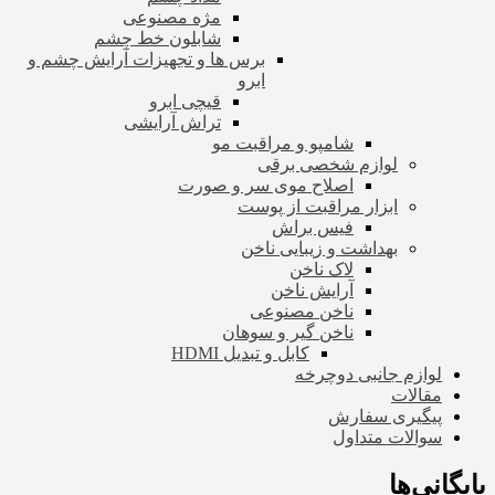
مژه مصنوعی
شابلون خط چشم
برس ها و تجهیزات آرایش چشم و
ابرو
قیچی ابرو
تراش آرایشی
شامپو و مراقبت مو
لوازم شخصی برقی
اصلاح موی سر و صورت
ابزار مراقبت از پوست
فیس براش
بهداشت و زیبایی ناخن
لاک ناخن
آرایش ناخن
ناخن مصنوعی
ناخن گیر و سوهان
کابل و تبدیل HDMI
لوازم جانبی دوچرخه
مقالات
پیگیری سفارش
سوالات متداول
بایگانی‌ها