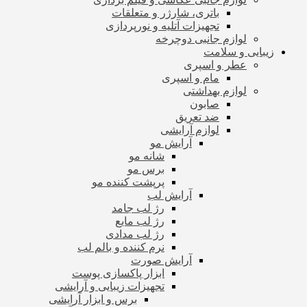
باتری، شارژر و متعلقات
تجهیزات آتلیه و نورپردازی
لوازم جانبی دوچرخه
زیبایی و سلامت
عطر و اسپری
مام و اسپری
لوازم بهداشتی
صابون
ضد تعریق
لوازم آرایشی
آرایش مو
شانه مو
برس مو
پرپشت کننده مو
آرایش لب
رژ لب جامد
رژ لب مایع
رژ لب مدادی
نرم کننده و بالم لب
آرایش صورت
ابزار پاکسازی پوست
تجهیزات زیبایی و آرایشی
برس و ابزار آرایشی