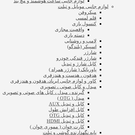
لوازم جانبی ساعت هوشمند و مچ بند
لوازم جانبی موبایل و تبلت
میکروفن
قلم لمسی
کنسول بازی
واقعیت مجازی
دسته بازی
لامپ و روشنایی
اسپیکر (بلندگو)
شارژر
شارژر فندکی خودرو
کابل شارژ و تبدیل
پاوربانک ( شارژر همراه )
هدفون ، هدست و هندزفری
کاور و لوازم جانبی ایرپاد، هدفون و هندزفری
مبدل و کابل صوتی ، تصویری
گیرنده ، مبدل ، کابل های صوتی و تصویری
مبدل ( OTG )
کابل و تبدیل AUX
کابل افزایش طول
کابل و تبدیل OTG
کابل و تبدیل HDMI
کارت خوان ( مموری خوان )
پایه نگهدارنده گوشی و تبلت