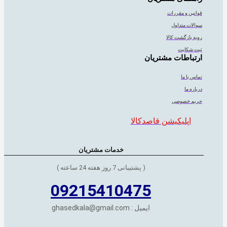
قوانین و مقررات
سوالات متداول
رویه بازگشت کالا
ثبت شکایت
ارتباطات مشتریان
تماس با ما
درباره ما
حریم خصوصی
اپلیکیشن قاصدکالا
خدمات مشتریان
( پشتیبانی 7 روز هفته 24 ساعته )
09215410475
ایمیل : ghasedkala@gmail.com