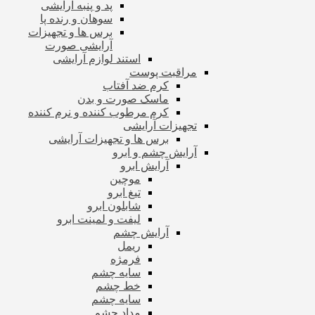
پد و پنبه آرایشی
سوهان و رنده پا
برس ها و تجهیزات
آرایشی صورت
استند لوازم آرایشی
مراقبت پوست
کرم ضد آفتاب
ماسک صورت و بدن
کرم مرطوب کننده و نرم کننده
تجهیزات آرایشی
برس ها و تجهیزات آرایشی
آرایش چشم و ابرو
آرایش ابرو
موچین
تیغ ابرو
شابلون ابرو
لیفت و لمینت ابرو
آرایش چشم
ریمل
فرمژه
سایه چشم
خط چشم
سایه چشم
مداد چشم