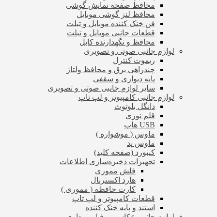
محافظ صفحه نمایش گوشی
محافظ لنز گوشی موبایل
فن خنک کننده موبایل و تبلت
قطعات جانبی موبایل و تبلت
محافظ و نگهدارنده کابل
لوازم جانبی صوتی و تصویری
ریموت کنترل
چندراهی برق و محافظ ولتاژ
پایه دیواری و سقفی
سایر لوازم جانبی صوتی و تصویری
لوازم جانبی کامپیوتر و لپ تاپ
دانگل بلوتوث
قلم نوری
USB هاب
ماوس ( موشواره )
ماوس پد
کیبورد (صفحه کلید)
تجهیزات ذخیره‌سازی اطلاعات
فلش مموری
هارد اکسترنال
کارت حافظه ( مموری )
قطعات کامپیوتر و لپ تاپ
استند و پایه خنک کننده
لوازم جانبی عکاسی و فیلم برداری