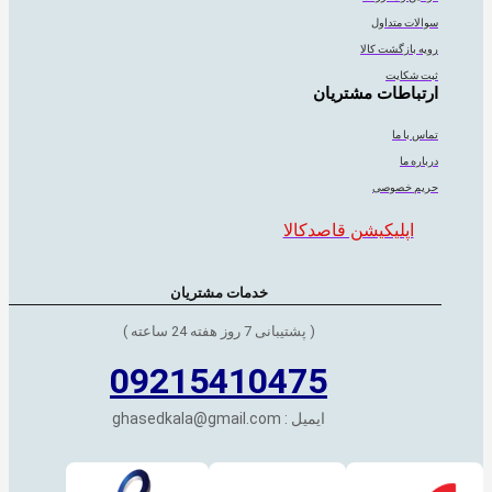
سوالات متداول
رویه بازگشت کالا
ثبت شکایت
ارتباطات مشتریان
تماس با ما
درباره ما
حریم خصوصی
اپلیکیشن قاصدکالا
خدمات مشتریان
( پشتیبانی 7 روز هفته 24 ساعته )
09215410475
ایمیل : ghasedkala@gmail.com