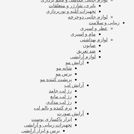
باتری، شارژر و متعلقات
تجهیزات آتلیه و نورپردازی
لوازم جانبی دوچرخه
زیبایی و سلامت
عطر و اسپری
مام و اسپری
لوازم بهداشتی
صابون
ضد تعریق
لوازم آرایشی
آرایش مو
شانه مو
برس مو
پرپشت کننده مو
آرایش لب
رژ لب جامد
رژ لب مایع
رژ لب مدادی
نرم کننده و بالم لب
آرایش صورت
ابزار پاکسازی پوست
تجهیزات زیبایی و آرایشی
برس و ابزار آرایشی