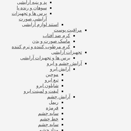
پد و پنبه آرایشی
سوهان و رنده پا
برس ها و تجهیزات
آرایشی صورت
استند لوازم آرایشی
مراقبت پوست
کرم ضد آفتاب
ماسک صورت و بدن
کرم مرطوب کننده و نرم کننده
تجهیزات آرایشی
برس ها و تجهیزات آرایشی
آرایش چشم و ابرو
آرایش ابرو
موچین
تیغ ابرو
شابلون ابرو
لیفت و لمینت ابرو
آرایش چشم
ریمل
فرمژه
سایه چشم
خط چشم
سایه چشم
مداد چشم