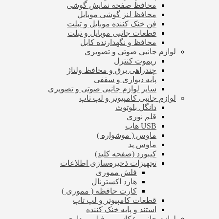
محافظ صفحه نمایش گوشی
محافظ لنز گوشی موبایل
فن خنک کننده موبایل و تبلت
قطعات جانبی موبایل و تبلت
محافظ و نگهدارنده کابل
لوازم جانبی صوتی و تصویری
ریموت کنترل
چندراهی برق و محافظ ولتاژ
پایه دیواری و سقفی
سایر لوازم جانبی صوتی و تصویری
لوازم جانبی کامپیوتر و لپ تاپ
دانگل بلوتوث
قلم نوری
USB هاب
ماوس ( موشواره )
ماوس پد
کیبورد (صفحه کلید)
تجهیزات ذخیره‌سازی اطلاعات
فلش مموری
هارد اکسترنال
کارت حافظه ( مموری )
قطعات کامپیوتر و لپ تاپ
استند و پایه خنک کننده
لوازم جانبی عکاسی و فیلم برداری