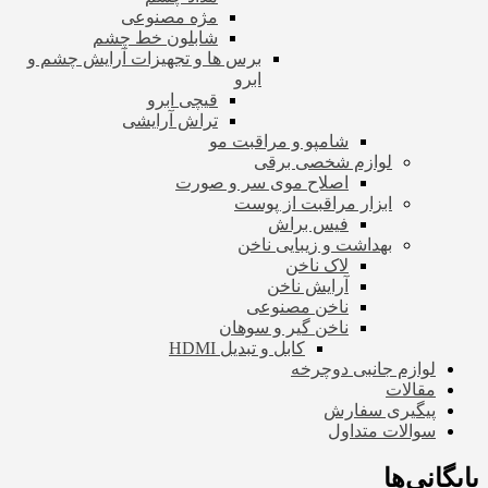
مژه مصنوعی
شابلون خط چشم
برس ها و تجهیزات آرایش چشم و
ابرو
قیچی ابرو
تراش آرایشی
شامپو و مراقبت مو
لوازم شخصی برقی
اصلاح موی سر و صورت
ابزار مراقبت از پوست
فیس براش
بهداشت و زیبایی ناخن
لاک ناخن
آرایش ناخن
ناخن مصنوعی
ناخن گیر و سوهان
کابل و تبدیل HDMI
لوازم جانبی دوچرخه
مقالات
پیگیری سفارش
سوالات متداول
بایگانی‌ها