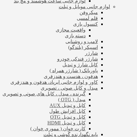
لوازم جانبی ساعت هوشمند و مچ بند
لوازم جانبی موبایل و تبلت
میکروفن
قلم لمسی
کنسول بازی
واقعیت مجازی
دسته بازی
لامپ و روشنایی
اسپیکر (بلندگو)
شارژر
شارژر فندکی خودرو
کابل شارژ و تبدیل
پاوربانک ( شارژر همراه )
هدفون ، هدست و هندزفری
کاور و لوازم جانبی ایرپاد، هدفون و هندزفری
مبدل و کابل صوتی ، تصویری
گیرنده ، مبدل ، کابل های صوتی و تصویری
مبدل ( OTG )
کابل و تبدیل AUX
کابل افزایش طول
کابل و تبدیل OTG
کابل و تبدیل HDMI
کارت خوان ( مموری خوان )
پایه نگهدارنده گوشی و تبلت