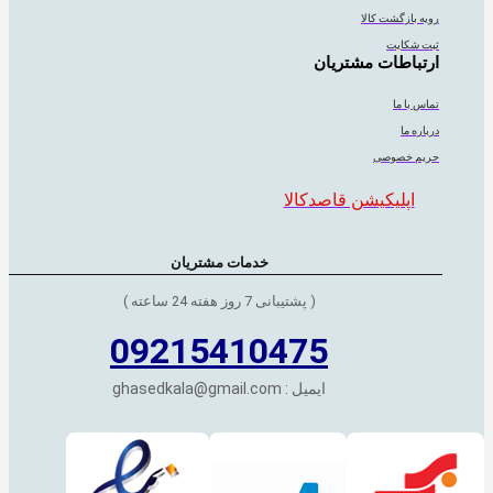
رویه بازگشت کالا
ثبت شکایت
ارتباطات مشتریان
تماس با ما
درباره ما
حریم خصوصی
اپلیکیشن قاصدکالا
خدمات مشتریان
( پشتیبانی 7 روز هفته 24 ساعته )
09215410475
ایمیل : ghasedkala@gmail.com