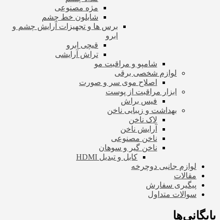
مژه مصنوعی
شابلون خط چشم
برس ها و تجهیزات آرایش چشم و
ابرو
قیچی ابرو
تراش آرایشی
شامپو و مراقبت مو
لوازم شخصی برقی
اصلاح موی سر و صورت
ابزار مراقبت از پوست
فیس براش
بهداشت و زیبایی ناخن
لاک ناخن
آرایش ناخن
ناخن مصنوعی
ناخن گیر و سوهان
کابل و تبدیل HDMI
لوازم جانبی دوچرخه
مقالات
پیگیری سفارش
سوالات متداول
بایگانی‌ها