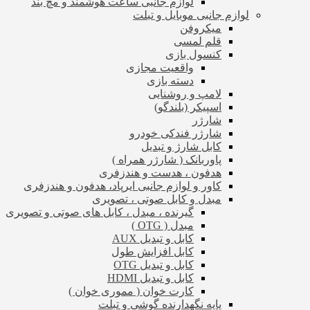
لوازم جانبی ساعت هوشمند و مچ بند
لوازم جانبی موبایل و تبلت
میکروفن
قلم لمسی
کنسول بازی
واقعیت مجازی
دسته بازی
لامپ و روشنایی
اسپیکر (بلندگو)
شارژر
شارژر فندکی خودرو
کابل شارژ و تبدیل
پاوربانک ( شارژر همراه )
هدفون ، هدست و هندزفری
کاور و لوازم جانبی ایرپاد، هدفون و هندزفری
مبدل و کابل صوتی ، تصویری
گیرنده ، مبدل ، کابل های صوتی و تصویری
مبدل ( OTG )
کابل و تبدیل AUX
کابل افزایش طول
کابل و تبدیل OTG
کابل و تبدیل HDMI
کارت خوان ( مموری خوان )
پایه نگهدارنده گوشی و تبلت