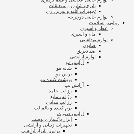
باتری، شارژر و متعلقات
تجهیزات آتلیه و نورپردازی
لوازم جانبی دوچرخه
زیبایی و سلامت
عطر و اسپری
مام و اسپری
لوازم بهداشتی
صابون
ضد تعریق
لوازم آرایشی
آرایش مو
شانه مو
برس مو
پرپشت کننده مو
آرایش لب
رژ لب جامد
رژ لب مایع
رژ لب مدادی
نرم کننده و بالم لب
آرایش صورت
ابزار پاکسازی پوست
تجهیزات زیبایی و آرایشی
برس و ابزار آرایشی