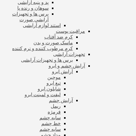
پد و پنبه آرایشی
سوهان و رنده پا
برس ها و تجهیزات
آرایشی صورت
استند لوازم آرایشی
مراقبت پوست
کرم ضد آفتاب
ماسک صورت و بدن
کرم مرطوب کننده و نرم کننده
تجهیزات آرایشی
برس ها و تجهیزات آرایشی
آرایش چشم و ابرو
آرایش ابرو
موچین
تیغ ابرو
شابلون ابرو
لیفت و لمینت ابرو
آرایش چشم
ریمل
فرمژه
سایه چشم
خط چشم
سایه چشم
مداد چشم