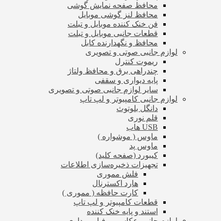
محافظ صفحه نمایش گوشی
محافظ لنز گوشی موبایل
فن خنک کننده موبایل و تبلت
قطعات جانبی موبایل و تبلت
محافظ و نگهدارنده کابل
لوازم جانبی صوتی و تصویری
ریموت کنترل
چندراهی برق و محافظ ولتاژ
پایه دیواری و سقفی
سایر لوازم جانبی صوتی و تصویری
لوازم جانبی کامپیوتر و لپ تاپ
دانگل بلوتوث
قلم نوری
USB هاب
ماوس ( موشواره )
ماوس پد
کیبورد (صفحه کلید)
تجهیزات ذخیره‌سازی اطلاعات
فلش مموری
هارد اکسترنال
کارت حافظه ( مموری )
قطعات کامپیوتر و لپ تاپ
استند و پایه خنک کننده
لوازم جانبی عکاسی و فیلم برداری