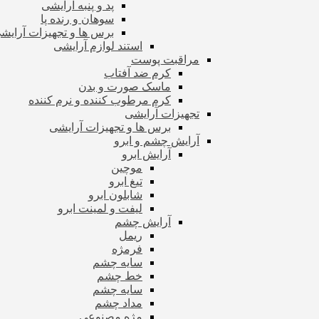
پد و پنبه آرایشی
سوهان و رنده پا
برس ها و تجهیزات آرای
استند لوازم آرایشی
مراقبت پوست
کرم ضد آفتاب
ماسک صورت و بدن
کرم مرطوب کننده و نرم کننده
تجهیزات آرایشی
برس ها و تجهیزات آرایشی
آرایش چشم و ابرو
آرایش ابرو
موچین
تیغ ابرو
شابلون ابرو
لیفت و لمینت ابرو
آرایش چشم
ریمل
فرمژه
سایه چشم
خط چشم
سایه چشم
مداد چشم
مژه مصنوعی