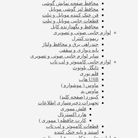
محافظ صفحه نمایش گوشی
محافظ لنز گوشی موبایل
فن خنک کننده موبایل و تبلت
قطعات جانبی موبایل و تبلت
محافظ و نگهدارنده کابل
لوازم جانبی صوتی و تصویری
ریموت کنترل
چندراهی برق و محافظ ولتاژ
پایه دیواری و سقفی
سایر لوازم جانبی صوتی و تصویری
لوازم جانبی کامپیوتر و لپ تاپ
دانگل بلوتوث
قلم نوری
USB هاب
ماوس ( موشواره )
ماوس پد
کیبورد (صفحه کلید)
تجهیزات ذخیره‌سازی اطلاعات
فلش مموری
هارد اکسترنال
کارت حافظه ( مموری )
قطعات کامپیوتر و لپ تاپ
استند و پایه خنک کننده
لوازم جانبی عکاسی و فیلم برداری