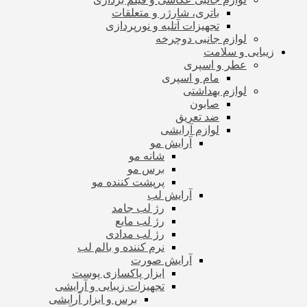
باتری، شارژر و متعلقات
تجهیزات آتلیه و نورپردازی
لوازم جانبی دوچرخه
زیبایی و سلامت
عطر و اسپری
مام و اسپری
لوازم بهداشتی
صابون
ضد تعریق
لوازم آرایشی
آرایش مو
شانه مو
برس مو
پرپشت کننده مو
آرایش لب
رژ لب جامد
رژ لب مایع
رژ لب مدادی
نرم کننده و بالم لب
آرایش صورت
ابزار پاکسازی پوست
تجهیزات زیبایی و آرایشی
برس و ابزار آرایشی