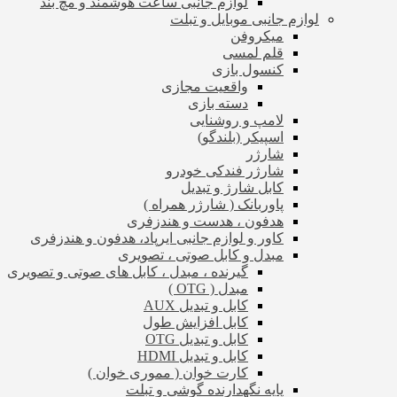
لوازم جانبی ساعت هوشمند و مچ بند
لوازم جانبی موبایل و تبلت
میکروفن
قلم لمسی
کنسول بازی
واقعیت مجازی
دسته بازی
لامپ و روشنایی
اسپیکر (بلندگو)
شارژر
شارژر فندکی خودرو
کابل شارژ و تبدیل
پاوربانک ( شارژر همراه )
هدفون ، هدست و هندزفری
کاور و لوازم جانبی ایرپاد، هدفون و هندزفری
مبدل و کابل صوتی ، تصویری
گیرنده ، مبدل ، کابل های صوتی و تصویری
مبدل ( OTG )
کابل و تبدیل AUX
کابل افزایش طول
کابل و تبدیل OTG
کابل و تبدیل HDMI
کارت خوان ( مموری خوان )
پایه نگهدارنده گوشی و تبلت