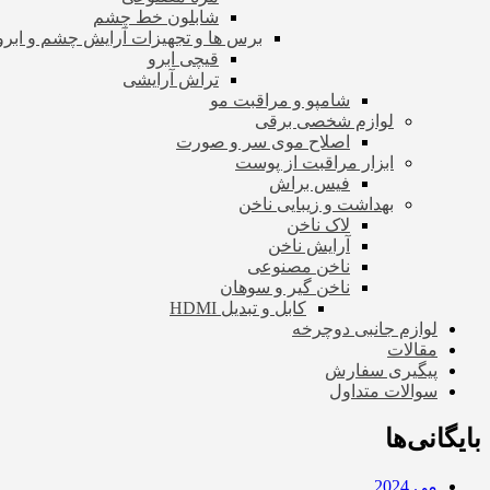
شابلون خط چشم
برس ها و تجهیزات آرایش چشم و ابرو
قیچی ابرو
تراش آرایشی
شامپو و مراقبت مو
لوازم شخصی برقی
اصلاح موی سر و صورت
ابزار مراقبت از پوست
فیس براش
بهداشت و زیبایی ناخن
لاک ناخن
آرایش ناخن
ناخن مصنوعی
ناخن گیر و سوهان
کابل و تبدیل HDMI
لوازم جانبی دوچرخه
مقالات
پیگیری سفارش
سوالات متداول
بایگانی‌ها
می 2024