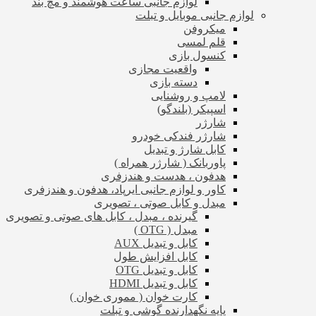
لوازم جانبی ساعت هوشمند و مچ بند
لوازم جانبی موبایل و تبلت
میکروفن
قلم لمسی
کنسول بازی
واقعیت مجازی
دسته بازی
لامپ و روشنایی
اسپیکر (بلندگو)
شارژر
شارژر فندکی خودرو
کابل شارژ و تبدیل
پاوربانک ( شارژر همراه )
هدفون ، هدست و هندزفری
کاور و لوازم جانبی ایرپاد، هدفون و هندزفری
مبدل و کابل صوتی ، تصویری
گیرنده ، مبدل ، کابل های صوتی و تصویری
مبدل ( OTG )
کابل و تبدیل AUX
کابل افزایش طول
کابل و تبدیل OTG
کابل و تبدیل HDMI
کارت خوان ( مموری خوان )
پایه نگهدارنده گوشی و تبلت