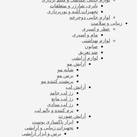
باتری، شارژر و متعلقات
تجهیزات آتلیه و نورپردازی
لوازم جانبی دوچرخه
زیبایی و سلامت
عطر و اسپری
مام و اسپری
لوازم بهداشتی
صابون
ضد تعریق
لوازم آرایشی
آرایش مو
شانه مو
برس مو
پرپشت کننده مو
آرایش لب
رژ لب جامد
رژ لب مایع
رژ لب مدادی
نرم کننده و بالم لب
آرایش صورت
ابزار پاکسازی پوست
تجهیزات زیبایی و آرایشی
برس و ابزار آرایشی