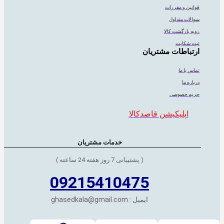
قوانین و مقررات
سوالات متداول
رویه بازگشت کالا
ثبت شکایت
ارتباطات مشتریان
تماس با ما
درباره ما
حریم خصوصی
اپلیکیشن قاصدکالا
خدمات مشتریان
( پشتیبانی 7 روز هفته 24 ساعته )
09215410475
ایمیل : ghasedkala@gmail.com