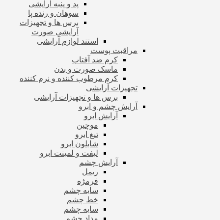
پد و پنبه آرایشی
سوهان و رنده پا
برس ها و تجهیزات
آرایشی صورت
استند لوازم آرایشی
مراقبت پوست
کرم ضد آفتاب
ماسک صورت و بدن
کرم مرطوب کننده و نرم کننده
تجهیزات آرایشی
برس ها و تجهیزات آرایشی
آرایش چشم و ابرو
آرایش ابرو
موچین
تیغ ابرو
شابلون ابرو
لیفت و لمینت ابرو
آرایش چشم
ریمل
فرمژه
سایه چشم
خط چشم
سایه چشم
مداد چشم