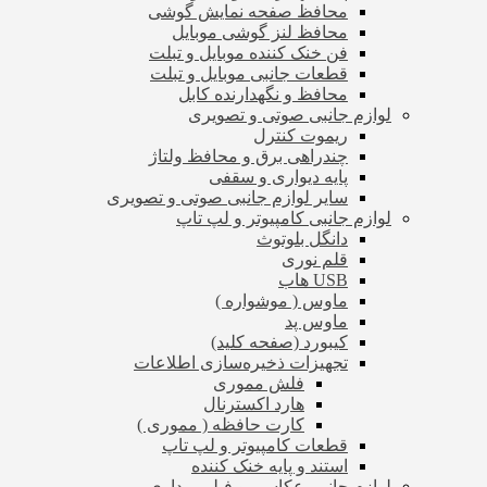
محافظ صفحه نمایش گوشی
محافظ لنز گوشی موبایل
فن خنک کننده موبایل و تبلت
قطعات جانبی موبایل و تبلت
محافظ و نگهدارنده کابل
لوازم جانبی صوتی و تصویری
ریموت کنترل
چندراهی برق و محافظ ولتاژ
پایه دیواری و سقفی
سایر لوازم جانبی صوتی و تصویری
لوازم جانبی کامپیوتر و لپ تاپ
دانگل بلوتوث
قلم نوری
USB هاب
ماوس ( موشواره )
ماوس پد
کیبورد (صفحه کلید)
تجهیزات ذخیره‌سازی اطلاعات
فلش مموری
هارد اکسترنال
کارت حافظه ( مموری )
قطعات کامپیوتر و لپ تاپ
استند و پایه خنک کننده
لوازم جانبی عکاسی و فیلم برداری