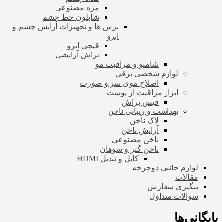
مژه مصنوعی
شابلون خط چشم
برس ها و تجهیزات آرایش چشم و
ابرو
قیچی ابرو
تراش آرایشی
شامپو و مراقبت مو
لوازم شخصی برقی
اصلاح موی سر و صورت
ابزار مراقبت از پوست
فیس براش
بهداشت و زیبایی ناخن
لاک ناخن
آرایش ناخن
ناخن مصنوعی
ناخن گیر و سوهان
کابل و تبدیل HDMI
لوازم جانبی دوچرخه
مقالات
پیگیری سفارش
سوالات متداول
بایگانی‌ها