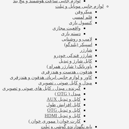
لوازم جانبی ساعت هوشمند و مچ بند
لوازم جانبی موبایل و تبلت
میکروفن
قلم لمسی
کنسول بازی
واقعیت مجازی
دسته بازی
لامپ و روشنایی
اسپیکر (بلندگو)
شارژر
شارژر فندکی خودرو
کابل شارژ و تبدیل
پاوربانک ( شارژر همراه )
هدفون ، هدست و هندزفری
کاور و لوازم جانبی ایرپاد، هدفون و هندزفری
مبدل و کابل صوتی ، تصویری
گیرنده ، مبدل ، کابل های صوتی و تصویری
مبدل ( OTG )
کابل و تبدیل AUX
کابل افزایش طول
کابل و تبدیل OTG
کابل و تبدیل HDMI
کارت خوان ( مموری خوان )
پایه نگهدارنده گوشی و تبلت