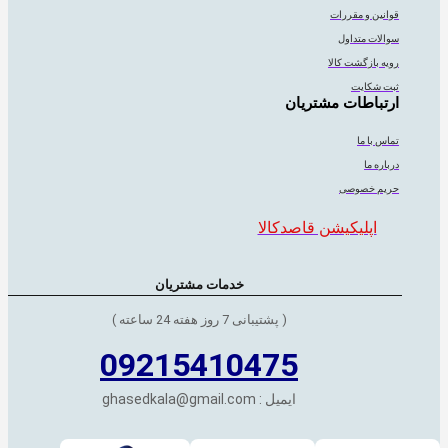
قوانین و مقررات
سوالات متداول
رویه بازگشت کالا
ثبت شکایت
ارتباطات مشتریان
تماس با ما
درباره ما
حریم خصوصی
اپلیکیشن قاصدکالا
خدمات مشتریان
( پشتیبانی 7 روز هفته 24 ساعته )
09215410475
ایمیل : ghasedkala@gmail.com