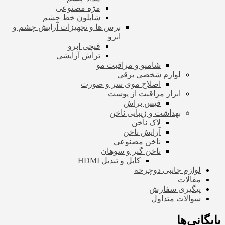
مژه مصنوعی
شابلون خط چشم
برس ها و تجهیزات آرایش چشم و
ابرو
قیچی ابرو
تراش آرایشی
شامپو و مراقبت مو
لوازم شخصی برقی
اصلاح موی سر و صورت
ابزار مراقبت از پوست
فیس براش
بهداشت و زیبایی ناخن
لاک ناخن
آرایش ناخن
ناخن مصنوعی
ناخن گیر و سوهان
کابل و تبدیل HDMI
لوازم جانبی دوچرخه
مقالات
پیگیری سفارش
سوالات متداول
بایگانی‌ها