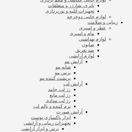
باتری، شارژر و متعلقات
تجهیزات آتلیه و نورپردازی
لوازم جانبی دوچرخه
زیبایی و سلامت
عطر و اسپری
مام و اسپری
لوازم بهداشتی
صابون
ضد تعریق
لوازم آرایشی
آرایش مو
شانه مو
برس مو
پرپشت کننده مو
آرایش لب
رژ لب جامد
رژ لب مایع
رژ لب مدادی
نرم کننده و بالم لب
آرایش صورت
ابزار پاکسازی پوست
تجهیزات زیبایی و آرایشی
برس و ابزار آرایشی