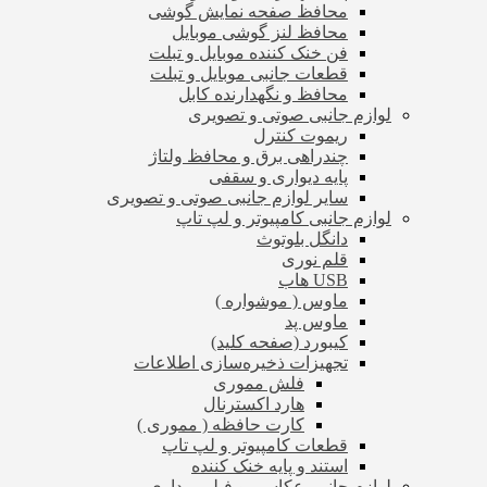
محافظ صفحه نمایش گوشی
محافظ لنز گوشی موبایل
فن خنک کننده موبایل و تبلت
قطعات جانبی موبایل و تبلت
محافظ و نگهدارنده کابل
لوازم جانبی صوتی و تصویری
ریموت کنترل
چندراهی برق و محافظ ولتاژ
پایه دیواری و سقفی
سایر لوازم جانبی صوتی و تصویری
لوازم جانبی کامپیوتر و لپ تاپ
دانگل بلوتوث
قلم نوری
USB هاب
ماوس ( موشواره )
ماوس پد
کیبورد (صفحه کلید)
تجهیزات ذخیره‌سازی اطلاعات
فلش مموری
هارد اکسترنال
کارت حافظه ( مموری )
قطعات کامپیوتر و لپ تاپ
استند و پایه خنک کننده
لوازم جانبی عکاسی و فیلم برداری