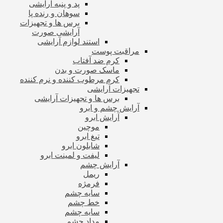
پد و پنبه آرایشی
سوهان و رنده پا
برس ها و تجهیزات
آرایشی صورت
استند لوازم آرایشی
مراقبت پوست
کرم ضد آفتاب
ماسک صورت و بدن
کرم مرطوب کننده و نرم کننده
تجهیزات آرایشی
برس ها و تجهیزات آرایشی
آرایش چشم و ابرو
آرایش ابرو
موچین
تیغ ابرو
شابلون ابرو
لیفت و لمینت ابرو
آرایش چشم
ریمل
فرمژه
سایه چشم
خط چشم
سایه چشم
مداد چشم