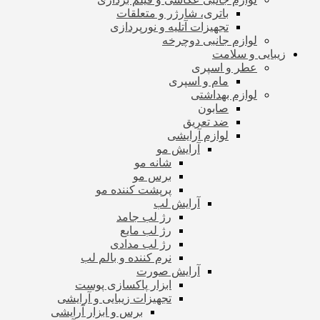
باتری، شارژر و متعلقات
تجهیزات آتلیه و نورپردازی
لوازم جانبی دوچرخه
زیبایی و سلامت
عطر و اسپری
مام و اسپری
لوازم بهداشتی
صابون
ضد تعریق
لوازم آرایشی
آرایش مو
شانه مو
برس مو
پرپشت کننده مو
آرایش لب
رژ لب جامد
رژ لب مایع
رژ لب مدادی
نرم کننده و بالم لب
آرایش صورت
ابزار پاکسازی پوست
تجهیزات زیبایی و آرایشی
برس و ابزار آرایشی