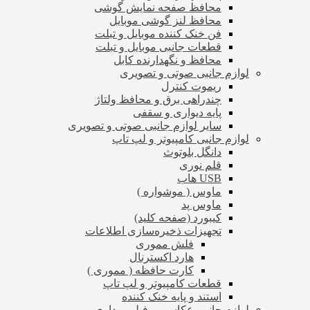
محافظ صفحه نمایش گوشی
محافظ لنز گوشی موبایل
فن خنک کننده موبایل و تبلت
قطعات جانبی موبایل و تبلت
محافظ و نگهدارنده کابل
لوازم جانبی صوتی و تصویری
ریموت کنترل
چندراهی برق و محافظ ولتاژ
پایه دیواری و سقفی
سایر لوازم جانبی صوتی و تصویری
لوازم جانبی کامپیوتر و لپ تاپ
دانگل بلوتوث
قلم نوری
USB هاب
ماوس ( موشواره )
ماوس پد
کیبورد (صفحه کلید)
تجهیزات ذخیره‌سازی اطلاعات
فلش مموری
هارد اکسترنال
کارت حافظه ( مموری )
قطعات کامپیوتر و لپ تاپ
استند و پایه خنک کننده
لوازم جانبی عکاسی و فیلم برداری