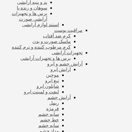
پد و پنبه آرایشی
سوهان و رنده پا
برس ها و تجهیزات
آرایشی صورت
استند لوازم آرایشی
مراقبت پوست
کرم ضد آفتاب
ماسک صورت و بدن
کرم مرطوب کننده و نرم کننده
تجهیزات آرایشی
برس ها و تجهیزات آرایشی
آرایش چشم و ابرو
آرایش ابرو
موچین
تیغ ابرو
شابلون ابرو
لیفت و لمینت ابرو
آرایش چشم
ریمل
فرمژه
سایه چشم
خط چشم
سایه چشم
مداد چشم