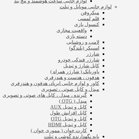
لوازم جانبی ساعت هوشمند و مچ بند
لوازم جانبی موبایل و تبلت
میکروفن
قلم لمسی
کنسول بازی
واقعیت مجازی
دسته بازی
لامپ و روشنایی
اسپیکر (بلندگو)
شارژر
شارژر فندکی خودرو
کابل شارژ و تبدیل
پاوربانک ( شارژر همراه )
هدفون ، هدست و هندزفری
کاور و لوازم جانبی ایرپاد، هدفون و هندزفری
مبدل و کابل صوتی ، تصویری
گیرنده ، مبدل ، کابل های صوتی و تصویری
مبدل ( OTG )
کابل و تبدیل AUX
کابل افزایش طول
کابل و تبدیل OTG
کابل و تبدیل HDMI
کارت خوان ( مموری خوان )
پایه نگهدارنده گوشی و تبلت