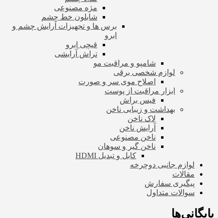
مژه مصنوعی
شابلون خط چشم
برس ها و تجهیزات آرایش چشم و
ابرو
قیچی ابرو
تراش آرایشی
شامپو و مراقبت مو
لوازم شخصی برقی
اصلاح موی سر و صورت
ابزار مراقبت از پوست
فیس براش
بهداشت و زیبایی ناخن
لاک ناخن
آرایش ناخن
ناخن مصنوعی
ناخن گیر و سوهان
کابل و تبدیل HDMI
لوازم جانبی دوچرخه
مقالات
پیگیری سفارش
سوالات متداول
بایگانی‌ها