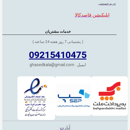
حریم خصوصی
اپلیکیشن قاصدکالا
خدمات مشتریان
( پشتیبانی 7 روز هفته 24 ساعته )
09215410475
ایمیل : ghasedkala@gmail.com
آپارت